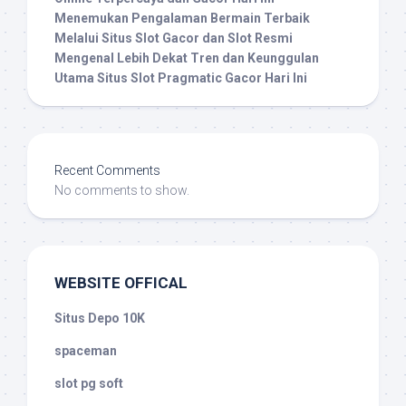
Menemukan Pengalaman Bermain Terbaik
Melalui Situs Slot Gacor dan Slot Resmi
Mengenal Lebih Dekat Tren dan Keunggulan
Utama Situs Slot Pragmatic Gacor Hari Ini
Recent Comments
No comments to show.
WEBSITE OFFICAL
Situs Depo 10K
spaceman
slot pg soft