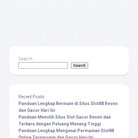
Search
Search
Recent Posts
Panduan Lengkap Bermain di Situs Slot88 Resmi
dan Gacor Hari Ini
Panduan Memilih Situs Slot Gacor Resmi dan
Terbaru dengan Peluang Menang Tinggi
Panduan Lengkap Mengenai Permainan Slot88
Online Terpercaya dan Gacor Hari Ini