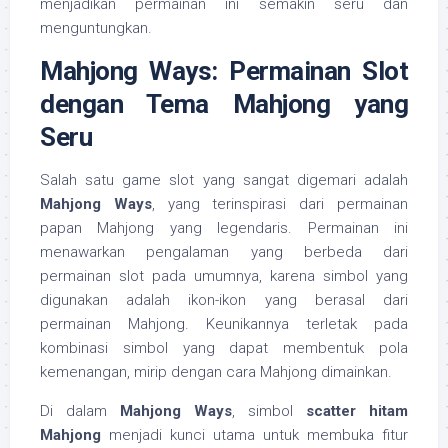
menjadikan permainan ini semakin seru dan
menguntungkan.
Mahjong Ways: Permainan Slot
dengan Tema Mahjong yang
Seru
Salah satu game slot yang sangat digemari adalah
Mahjong Ways
, yang terinspirasi dari permainan
papan Mahjong yang legendaris. Permainan ini
menawarkan pengalaman yang berbeda dari
permainan slot pada umumnya, karena simbol yang
digunakan adalah ikon-ikon yang berasal dari
permainan Mahjong. Keunikannya terletak pada
kombinasi simbol yang dapat membentuk pola
kemenangan, mirip dengan cara Mahjong dimainkan.
Di dalam
Mahjong Ways
, simbol
scatter hitam
Mahjong
menjadi kunci utama untuk membuka fitur