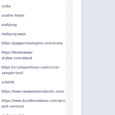
sicbo
scatter hitam
mahjong
mahjong ways
https://pepperslexington.com/menu
https://blownaway-
drybar.com/about
https://crcstquestions.com/crcst-
sample-test/
orbit4d
https://www.cavalwesternboots.com/
https://www.doodlesndanes.com/pricing-
and-services