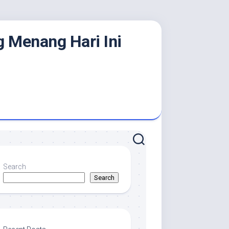
g Menang Hari Ini
Search
Search