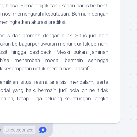
ng biasa. Pemain bijak tahu kapan harus berhenti
emosi memengaruhi keputusan. Bermain dengan
eningkatkan akurasi prediksi.
onus dan promosi dengan bijak. Situs judi bola
akan berbagai penawaran menarik untuk pemain,
osit hingga cashback. Meski bukan jaminan
 bisa menambah modal bermain sehingga
 kesempatan untuk meraih hasil positif.
lihan situs resmi, analisis mendalam, serta
odal yang baik, bermain judi bola online tidak
ruan, tetapi juga peluang keuntungan jangka
a
Uncategorized
0