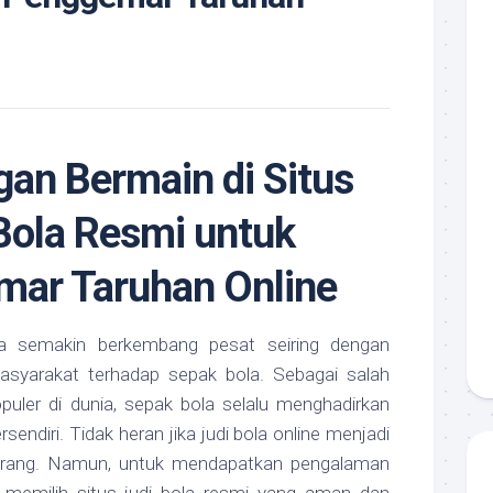
an Bermain di Situs
Bola Resmi untuk
ar Taruhan Online
ga semakin berkembang pesat seiring dengan
syarakat terhadap sepak bola. Sebagai salah
opuler di dunia, sepak bola selalu menghadirkan
rsendiri. Tidak heran jika judi bola online menjadi
 orang. Namun, untuk mendapatkan pengalaman