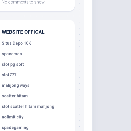
No comments to show.
WEBSITE OFFICAL
Situs Depo 10K
spaceman
slot pg soft
slot777
mahjong ways
scatter hitam
slot scatter hitam mahjong
nolimit city
spadegaming