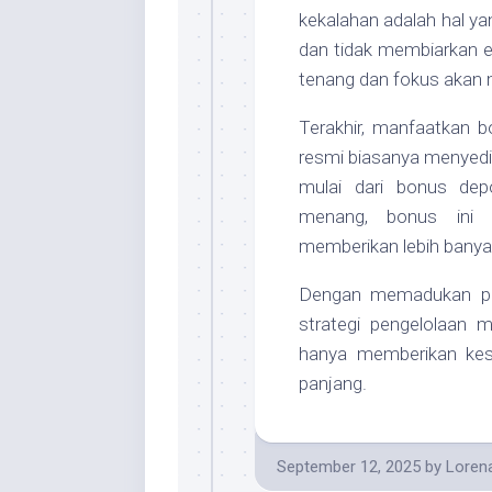
kekalahan adalah hal ya
dan tidak membiarkan 
tenang dan fokus akan m
Terakhir, manfaatkan b
resmi biasanya menyedi
mulai dari bonus dep
menang, bonus ini
memberikan lebih banyak
Dengan memadukan pemi
strategi pengelolaan m
hanya memberikan kese
panjang.
September 12, 2025
by
Loren