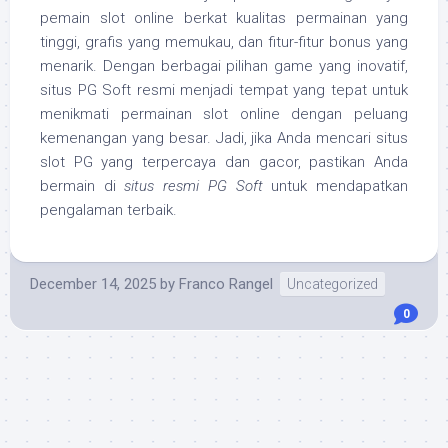
pemain slot online berkat kualitas permainan yang
tinggi, grafis yang memukau, dan fitur-fitur bonus yang
menarik. Dengan berbagai pilihan game yang inovatif,
situs PG Soft resmi menjadi tempat yang tepat untuk
menikmati permainan slot online dengan peluang
kemenangan yang besar. Jadi, jika Anda mencari situs
slot PG yang terpercaya dan gacor, pastikan Anda
bermain di
situs resmi PG Soft
untuk mendapatkan
pengalaman terbaik.
December 14, 2025
by
Franco Rangel
Uncategorized
0