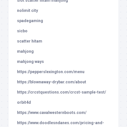
slot scatter hitam mahjong
nolimit city
spadegaming
sicbo
scatter hitam
mahjong
mahjong ways
https://pepperslexington.com/menu
https://blownaway-drybar.com/about
https://crcstquestions.com/crcst-sample-test/
orbit4d
https://www.cavalwesternboots.com/
https://www.doodlesndanes.com/pricing-and-