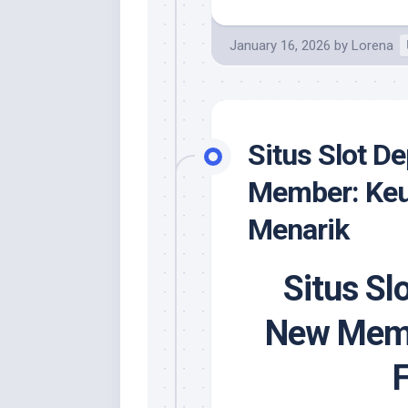
January 16, 2026
by
Lorena
Situs Slot D
Member: Keu
Menarik
Situs Sl
New Memb
F