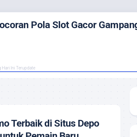
Bocoran Pola Slot Gacor Gampan
ari Ini Terupdate
o Terbaik di Situs Depo
 untuk Pemain Baru