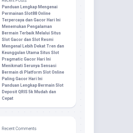
Recent Posts
Panduan Lengkap Mengenai
Permainan Slot88 Online
Terpercaya dan Gacor Hari Ini
Menemukan Pengalaman
Bermain Terbaik Melalui Situs
Slot Gacor dan Slot Resmi
Mengenal Lebih Dekat Tren dan
Keunggulan Utama Situs Slot
Pragmatic Gacor Hari Ini
Menikmati Serunya Sensasi
Bermain di Platform Slot Online
Paling Gacor Hari Ini
Panduan Lengkap Bermain Slot
Deposit QRIS 5k Mudah dan
Cepat
Recent Comments