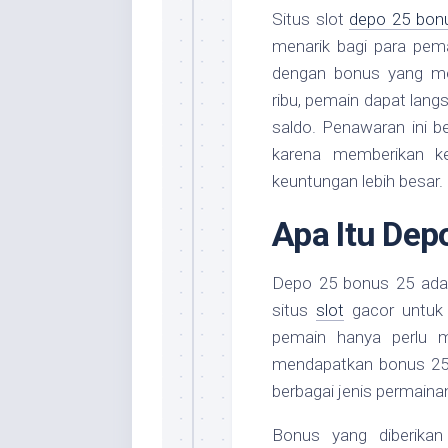
Situs slot
depo 25 bonu
menarik bagi para pema
dengan bonus yang me
ribu, pemain dapat lan
saldo. Penawaran ini 
karena memberikan k
keuntungan lebih besar.
Apa Itu Dep
Depo 25 bonus 25 adal
situs
slot
gacor untuk 
pemain hanya perlu m
mendapatkan bonus 25 
berbagai jenis permainan
Bonus yang diberikan