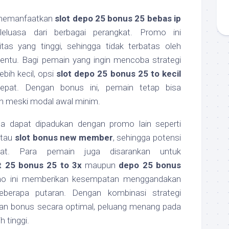
a memanfaatkan
slot depo 25 bonus 25 bebas ip
leluasa dari berbagai perangkat. Promo ini
itas yang tinggi, sehingga tidak terbatas oleh
rtentu. Bagi pemain yang ingin mencoba strategi
bih kecil, opsi
slot depo 25 bonus 25 to kecil
 tepat. Dengan bonus ini, pemain tetap bisa
 meski modal awal minim.
a dapat dipadukan dengan promo lain seperti
tau
slot bonus new member
, sehingga potensi
at. Para pemain juga disarankan untuk
t 25 bonus 25 to 3x
maupun
depo 25 bonus
mo ini memberikan kesempatan menggandakan
berapa putaran. Dengan kombinasi strategi
an bonus secara optimal, peluang menang pada
h tinggi.