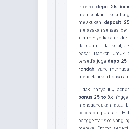
Promo
depo 25 bo
memberikan keuntun
melakukan
deposit 2
merasakan sensasi berm
kini menyediakan paket
dengan modal kecil, p
besar. Bahkan untuk 
tersedia juga
depo 25 
rendah
, yang memuda
mengeluarkan banyak m
Tidak hanya itu, beb
bonus 25 to 3x
hingg
menggandakan atau b
beberapa putaran. Hal
penggemar slot yang i
mereka. Promo seperti 