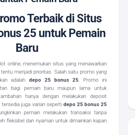
romo Terbaik di Situs
onus 25 untuk Pemain
Baru
lot online, menemukan situs yang menawarkan
entu menjadi prioritas. Salah satu promo yang
akan adalah
depo 25 bonus 25
. Promo ini
tan bagi pemain baru maupun lama untuk
tambahan hanya dengan melakukan deposit
 tersedia juga varian seperti
depo 25 bonus 25
ngkinkan pemain melakukan transaksi tanpa
ebih fleksibel dan nyaman untuk dimainkan kapan