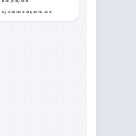
mahjong slot
symposiamarquees.com