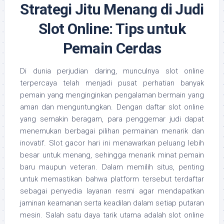
Strategi Jitu Menang di Judi
Slot Online: Tips untuk
Pemain Cerdas
Di dunia perjudian daring, munculnya slot online
terpercaya telah menjadi pusat perhatian banyak
pemain yang menginginkan pengalaman bermain yang
aman dan menguntungkan. Dengan daftar slot online
yang semakin beragam, para penggemar judi dapat
menemukan berbagai pilihan permainan menarik dan
inovatif. Slot gacor hari ini menawarkan peluang lebih
besar untuk menang, sehingga menarik minat pemain
baru maupun veteran. Dalam memilih situs, penting
untuk memastikan bahwa platform tersebut terdaftar
sebagai penyedia layanan resmi agar mendapatkan
jaminan keamanan serta keadilan dalam setiap putaran
mesin. Salah satu daya tarik utama adalah slot online