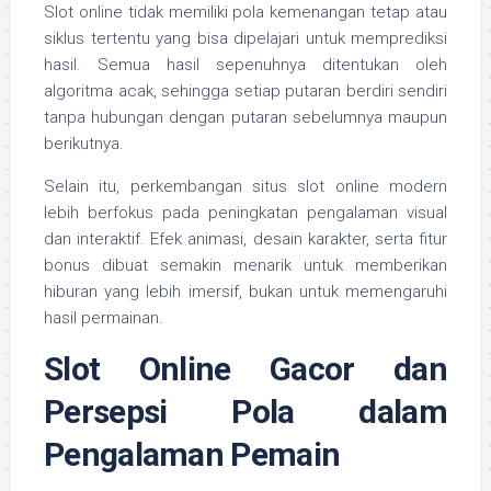
Slot online tidak memiliki pola kemenangan tetap atau
siklus tertentu yang bisa dipelajari untuk memprediksi
hasil. Semua hasil sepenuhnya ditentukan oleh
algoritma acak, sehingga setiap putaran berdiri sendiri
tanpa hubungan dengan putaran sebelumnya maupun
berikutnya.
Selain itu, perkembangan situs slot online modern
lebih berfokus pada peningkatan pengalaman visual
dan interaktif. Efek animasi, desain karakter, serta fitur
bonus dibuat semakin menarik untuk memberikan
hiburan yang lebih imersif, bukan untuk memengaruhi
hasil permainan.
Slot Online Gacor dan
Persepsi Pola dalam
Pengalaman Pemain