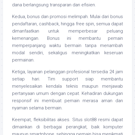
dana berlangsung transparan dan efisien.
Kedua, bonus dan promosi melimpah. Mulai dari bonus
pendaftaran, cashback, hingga free spin, semua dapat
dimanfaatkan untuk memperbesar peluang
kemenangan. Bonus ini membantu pemain
memperpanjang waktu bermain tanpa menambah
modal sendiri, sekaligus meningkatkan keseruan
permainan.
Ketiga, layanan pelanggan profesional tersedia 24 jam
setiap hari. Tim support siap membantu
menyelesaikan kendala teknis maupun menjawab
pertanyaan umum dengan cepat. Kehadiran dukungan
responsif ini membuat pemain merasa aman dan
nyaman selama bermain.
Keempat, fleksibilitas akses. Situs slot88 resmi dapat
dimainkan di berbagai perangkat, baik komputer
maupun smartphone, sehingga pemain bisa menikmati