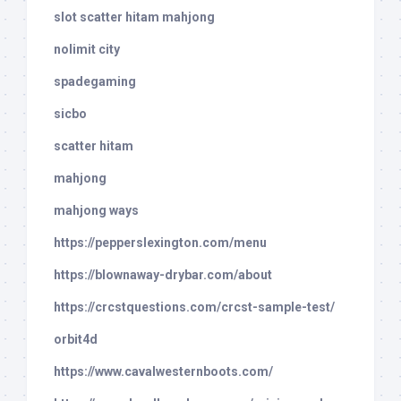
slot scatter hitam mahjong
nolimit city
spadegaming
sicbo
scatter hitam
mahjong
mahjong ways
https://pepperslexington.com/menu
https://blownaway-drybar.com/about
https://crcstquestions.com/crcst-sample-test/
orbit4d
https://www.cavalwesternboots.com/