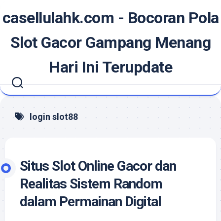
Skip
casellulahk.com - Bocoran Pola
to
content
Slot Gacor Gampang Menang
Hari Ini Terupdate
login slot88
Situs Slot Online Gacor dan
Realitas Sistem Random
dalam Permainan Digital