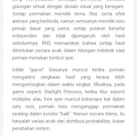
gulungan virtual dengan desain visual yang beragam.
Setiap permainan memiliki tema, fitur, serta efek
animasi yang berbeda, namun semuanya memiliki satu
prinsip dasar yang sama: setiap putaran bersifat
independen dan tidak dipengaruhi oleh hasil
sebelumnya. RNG memastikan bahwa setiap hasil
ditentukan secara acak dalam hitungan milidetik saat
pemain menekan tombol spin.
Istilah “gacor” biasanya muncul ketika pemain
mengalami rangkaian hasil yang terasa lebih
menguntungkan dalam waktu singkat. Misalnya, pada
game seperti
Starlight Princess
, ketika fitur seperti
multiplier atau free spin muncul beberapa kali dalam
satu sesi, pemain bisa menganggap permainan
sedang dalam kondisi “baik”. Namun secara teknis, itu
hanyalah variasi acak dari distribusi probabilitas, bukan
perubahan sistem.