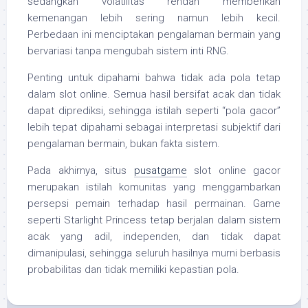
sedangkan volatilitas rendah memberikan
kemenangan lebih sering namun lebih kecil.
Perbedaan ini menciptakan pengalaman bermain yang
bervariasi tanpa mengubah sistem inti RNG.
Penting untuk dipahami bahwa tidak ada pola tetap
dalam slot online. Semua hasil bersifat acak dan tidak
dapat diprediksi, sehingga istilah seperti “pola gacor”
lebih tepat dipahami sebagai interpretasi subjektif dari
pengalaman bermain, bukan fakta sistem.
Pada akhirnya, situs
pusatgame
slot online gacor
merupakan istilah komunitas yang menggambarkan
persepsi pemain terhadap hasil permainan. Game
seperti
Starlight Princess
tetap berjalan dalam sistem
acak yang adil, independen, dan tidak dapat
dimanipulasi, sehingga seluruh hasilnya murni berbasis
probabilitas dan tidak memiliki kepastian pola.