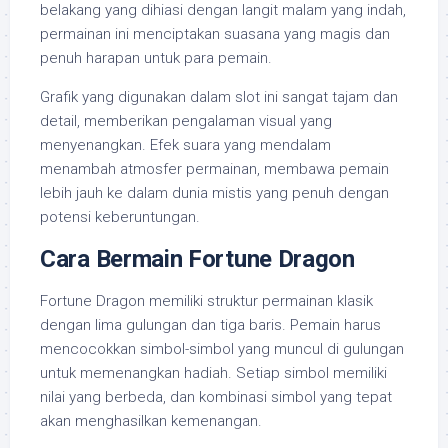
belakang yang dihiasi dengan langit malam yang indah,
permainan ini menciptakan suasana yang magis dan
penuh harapan untuk para pemain.
Grafik yang digunakan dalam slot ini sangat tajam dan
detail, memberikan pengalaman visual yang
menyenangkan. Efek suara yang mendalam
menambah atmosfer permainan, membawa pemain
lebih jauh ke dalam dunia mistis yang penuh dengan
potensi keberuntungan.
Cara Bermain Fortune Dragon
Fortune Dragon memiliki struktur permainan klasik
dengan lima gulungan dan tiga baris. Pemain harus
mencocokkan simbol-simbol yang muncul di gulungan
untuk memenangkan hadiah. Setiap simbol memiliki
nilai yang berbeda, dan kombinasi simbol yang tepat
akan menghasilkan kemenangan.