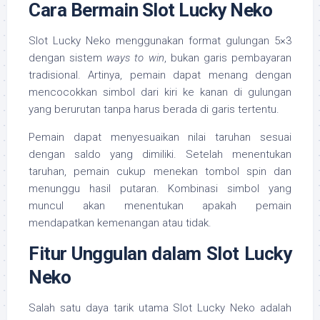
Cara Bermain Slot Lucky Neko
Slot Lucky Neko menggunakan format gulungan 5×3
dengan sistem
ways to win
, bukan garis pembayaran
tradisional. Artinya, pemain dapat menang dengan
mencocokkan simbol dari kiri ke kanan di gulungan
yang berurutan tanpa harus berada di garis tertentu.
Pemain dapat menyesuaikan nilai taruhan sesuai
dengan saldo yang dimiliki. Setelah menentukan
taruhan, pemain cukup menekan tombol spin dan
menunggu hasil putaran. Kombinasi simbol yang
muncul akan menentukan apakah pemain
mendapatkan kemenangan atau tidak.
Fitur Unggulan dalam Slot Lucky
Neko
Salah satu daya tarik utama Slot Lucky Neko adalah