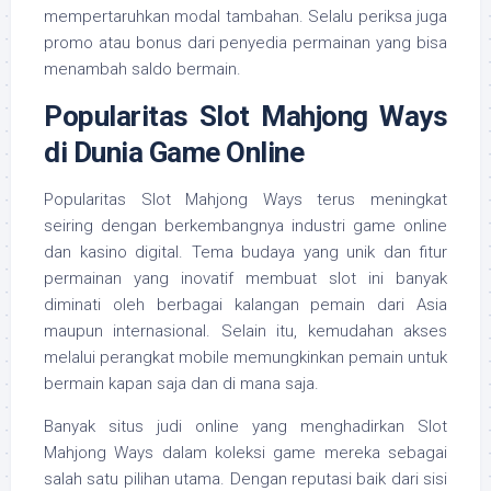
mempertaruhkan modal tambahan. Selalu periksa juga
promo atau bonus dari penyedia permainan yang bisa
menambah saldo bermain.
Popularitas Slot Mahjong Ways
di Dunia Game Online
Popularitas Slot Mahjong Ways terus meningkat
seiring dengan berkembangnya industri game online
dan kasino digital. Tema budaya yang unik dan fitur
permainan yang inovatif membuat slot ini banyak
diminati oleh berbagai kalangan pemain dari Asia
maupun internasional. Selain itu, kemudahan akses
melalui perangkat mobile memungkinkan pemain untuk
bermain kapan saja dan di mana saja.
Banyak situs judi online yang menghadirkan Slot
Mahjong Ways dalam koleksi game mereka sebagai
salah satu pilihan utama. Dengan reputasi baik dari sisi