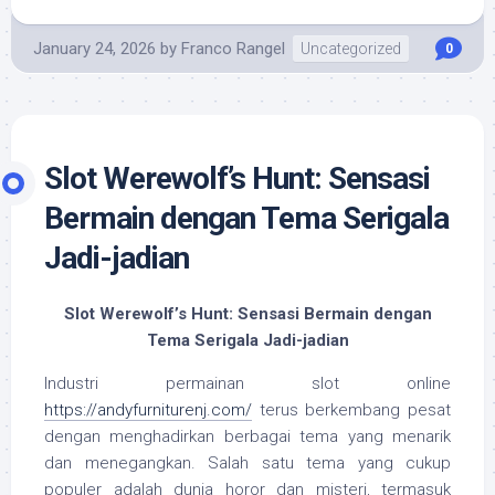
January 24, 2026
by
Franco Rangel
Uncategorized
0
Slot Werewolf’s Hunt: Sensasi
Bermain dengan Tema Serigala
Jadi-jadian
Slot Werewolf’s Hunt: Sensasi Bermain dengan
Tema Serigala Jadi-jadian
Industri permainan slot online
https://andyfurniturenj.com/
terus berkembang pesat
dengan menghadirkan berbagai tema yang menarik
dan menegangkan. Salah satu tema yang cukup
populer adalah dunia horor dan misteri, termasuk