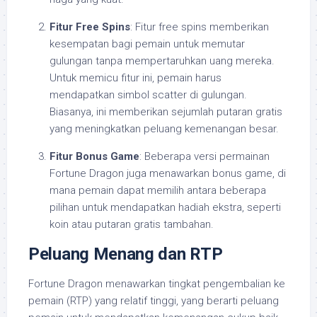
Fitur Free Spins
: Fitur free spins memberikan
kesempatan bagi pemain untuk memutar
gulungan tanpa mempertaruhkan uang mereka.
Untuk memicu fitur ini, pemain harus
mendapatkan simbol scatter di gulungan.
Biasanya, ini memberikan sejumlah putaran gratis
yang meningkatkan peluang kemenangan besar.
Fitur Bonus Game
: Beberapa versi permainan
Fortune Dragon juga menawarkan bonus game, di
mana pemain dapat memilih antara beberapa
pilihan untuk mendapatkan hadiah ekstra, seperti
koin atau putaran gratis tambahan.
Peluang Menang dan RTP
Fortune Dragon menawarkan tingkat pengembalian ke
pemain (RTP) yang relatif tinggi, yang berarti peluang