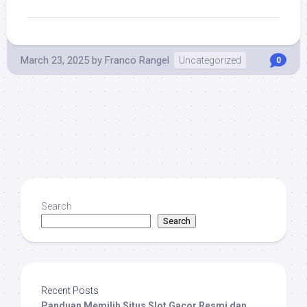
March 23, 2025
by
Franco Rangel
Uncategorized
0
Search
Search
Recent Posts
Panduan Memilih Situs Slot Gacor Resmi dan