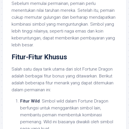
Sebelum memulai permainan, pemain perlu
menentukan nilai taruhan mereka. Setelah itu, pemain
cukup memutar gulungan dan berharap mendapatkan
kombinasi simbol yang menguntungkan. Simbol yang
lebih tinggi nilainya, seperti naga emas dan koin
keberuntungan, dapat memberikan pembayaran yang
lebih besar.
Fitur-Fitur Khusus
Salah satu daya tarik utama dari slot Fortune Dragon
adalah berbagai fitur bonus yang ditawarkan. Berikut
adalah beberapa fitur menarik yang dapat ditemukan
dalam permainan ini:
Fitur Wild
: Simbol wild dalam Fortune Dragon
berfungsi untuk menggantikan simbol lain,
membantu pemain membentuk kombinasi
pemenang. Wild ini biasanya diwakili oleh simbol
naga yang kuat.