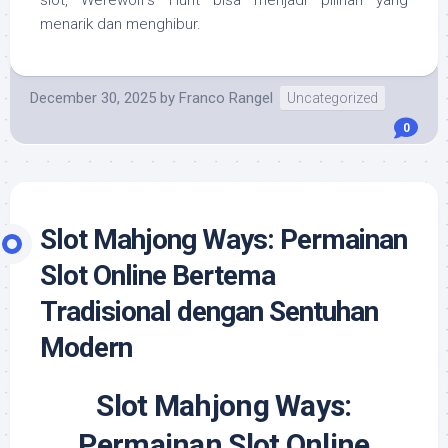
slot, Werewolf’s Hunt bisa menjadi pilihan yang
menarik dan menghibur.
December 30, 2025
by
Franco Rangel
Uncategorized
0
Slot Mahjong Ways: Permainan
Slot Online Bertema
Tradisional dengan Sentuhan
Modern
Slot Mahjong Ways:
Permainan Slot Online