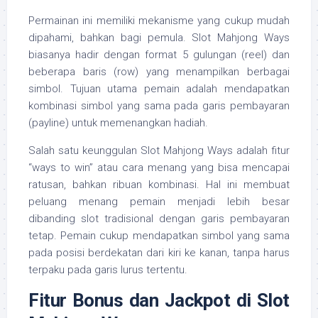
Permainan ini memiliki mekanisme yang cukup mudah
dipahami, bahkan bagi pemula. Slot Mahjong Ways
biasanya hadir dengan format 5 gulungan (reel) dan
beberapa baris (row) yang menampilkan berbagai
simbol. Tujuan utama pemain adalah mendapatkan
kombinasi simbol yang sama pada garis pembayaran
(payline) untuk memenangkan hadiah.
Salah satu keunggulan Slot Mahjong Ways adalah fitur
“ways to win” atau cara menang yang bisa mencapai
ratusan, bahkan ribuan kombinasi. Hal ini membuat
peluang menang pemain menjadi lebih besar
dibanding slot tradisional dengan garis pembayaran
tetap. Pemain cukup mendapatkan simbol yang sama
pada posisi berdekatan dari kiri ke kanan, tanpa harus
terpaku pada garis lurus tertentu.
Fitur Bonus dan Jackpot di Slot