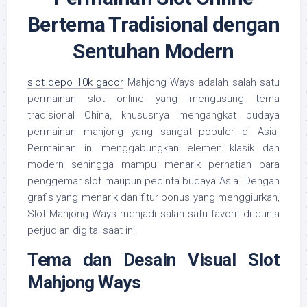
Bertema Tradisional dengan
Sentuhan Modern
slot depo 10k gacor
Mahjong Ways adalah salah satu
permainan slot online yang mengusung tema
tradisional China, khususnya mengangkat budaya
permainan mahjong yang sangat populer di Asia.
Permainan ini menggabungkan elemen klasik dan
modern sehingga mampu menarik perhatian para
penggemar slot maupun pecinta budaya Asia. Dengan
grafis yang menarik dan fitur bonus yang menggiurkan,
Slot Mahjong Ways menjadi salah satu favorit di dunia
perjudian digital saat ini.
Tema dan Desain Visual Slot
Mahjong Ways