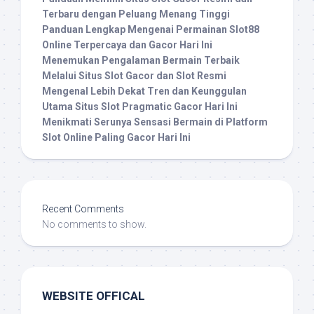
Terbaru dengan Peluang Menang Tinggi
Panduan Lengkap Mengenai Permainan Slot88
Online Terpercaya dan Gacor Hari Ini
Menemukan Pengalaman Bermain Terbaik
Melalui Situs Slot Gacor dan Slot Resmi
Mengenal Lebih Dekat Tren dan Keunggulan
Utama Situs Slot Pragmatic Gacor Hari Ini
Menikmati Serunya Sensasi Bermain di Platform
Slot Online Paling Gacor Hari Ini
Recent Comments
No comments to show.
WEBSITE OFFICAL