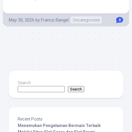
May 30, 2026
by
Franco Rangel
Uncategorized
0
Search
Search
Recent Posts
Menemukan Pengalaman Bermain Terbaik