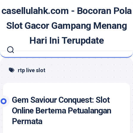
Skip
casellulahk.com - Bocoran Pola
to
content
Slot Gacor Gampang Menang
Hari Ini Terupdate
rtp live slot
Gem Saviour Conquest: Slot
Online Bertema Petualangan
Permata