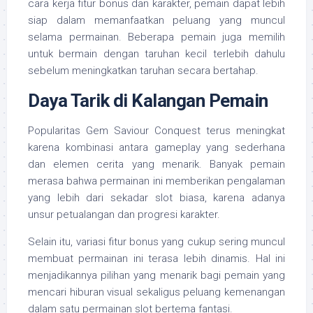
cara kerja fitur bonus dan karakter, pemain dapat lebih
siap dalam memanfaatkan peluang yang muncul
selama permainan. Beberapa pemain juga memilih
untuk bermain dengan taruhan kecil terlebih dahulu
sebelum meningkatkan taruhan secara bertahap.
Daya Tarik di Kalangan Pemain
Popularitas
Gem Saviour Conquest
terus meningkat
karena kombinasi antara gameplay yang sederhana
dan elemen cerita yang menarik. Banyak pemain
merasa bahwa permainan ini memberikan pengalaman
yang lebih dari sekadar slot biasa, karena adanya
unsur petualangan dan progresi karakter.
Selain itu, variasi fitur bonus yang cukup sering muncul
membuat permainan ini terasa lebih dinamis. Hal ini
menjadikannya pilihan yang menarik bagi pemain yang
mencari hiburan visual sekaligus peluang kemenangan
dalam satu permainan slot bertema fantasi.