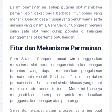
Dalam permainan ini, setiap putaran slot membawa
pemain lebih dekat pada berbagai fitur bonus yang
menarik. Dengan desain visual yang penuh warna serta
animasi yang dinamis, Gem Saviour Conquest menjadi
salah satu slot yang cukup populer di kalangan
penggemar slot bertema petualangan.
Fitur dan Mekanisme Permainan
Gem Saviour Conquest
pusat win
menggunakan
mekanisme slot modern dengan sistem kemenangan
beruntun yang dapat memberikan pengalaman
bermain lebih variatif. Salah satu fitur utama dalam
permainan ini adalah simbol-simbol khusus yang dapat
memicu mode bonus tertentu. Mode ini biasanya
menghadirkan kesempatan untuk mendapatkan
pengganda kemenangan atau putaran gratis.
Selain itu, terdapat sistem progresi yang membuat