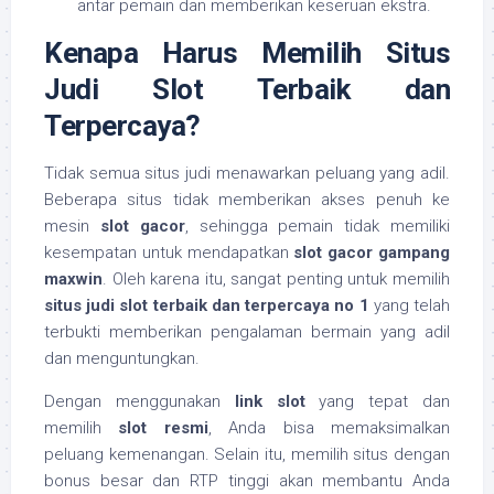
antar pemain dan memberikan keseruan ekstra.
Kenapa Harus Memilih Situs
Judi Slot Terbaik dan
Terpercaya?
Tidak semua situs judi menawarkan peluang yang adil.
Beberapa situs tidak memberikan akses penuh ke
mesin
slot gacor
, sehingga pemain tidak memiliki
kesempatan untuk mendapatkan
slot gacor gampang
maxwin
. Oleh karena itu, sangat penting untuk memilih
situs judi slot terbaik dan terpercaya no 1
yang telah
terbukti memberikan pengalaman bermain yang adil
dan menguntungkan.
Dengan menggunakan
link slot
yang tepat dan
memilih
slot resmi
, Anda bisa memaksimalkan
peluang kemenangan. Selain itu, memilih situs dengan
bonus besar dan RTP tinggi akan membantu Anda