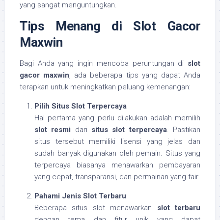
yang sangat menguntungkan.
Tips Menang di Slot Gacor
Maxwin
Bagi Anda yang ingin mencoba peruntungan di
slot
gacor maxwin
, ada beberapa tips yang dapat Anda
terapkan untuk meningkatkan peluang kemenangan:
Pilih Situs Slot Terpercaya
Hal pertama yang perlu dilakukan adalah memilih
slot resmi
dari
situs slot terpercaya
. Pastikan
situs tersebut memiliki lisensi yang jelas dan
sudah banyak digunakan oleh pemain. Situs yang
terpercaya biasanya menawarkan pembayaran
yang cepat, transparansi, dan permainan yang fair.
Pahami Jenis Slot Terbaru
Beberapa situs slot menawarkan
slot terbaru
dengan tema dan fitur unik yang dapat