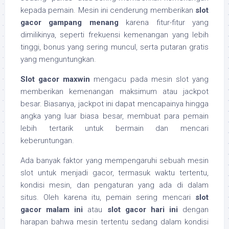
kepada pemain. Mesin ini cenderung memberikan
slot
gacor gampang menang
karena fitur-fitur yang
dimilikinya, seperti frekuensi kemenangan yang lebih
tinggi, bonus yang sering muncul, serta putaran gratis
yang menguntungkan.
Slot gacor maxwin
mengacu pada mesin slot yang
memberikan kemenangan maksimum atau jackpot
besar. Biasanya, jackpot ini dapat mencapainya hingga
angka yang luar biasa besar, membuat para pemain
lebih tertarik untuk bermain dan mencari
keberuntungan.
Ada banyak faktor yang mempengaruhi sebuah mesin
slot untuk menjadi gacor, termasuk waktu tertentu,
kondisi mesin, dan pengaturan yang ada di dalam
situs. Oleh karena itu, pemain sering mencari
slot
gacor malam ini
atau
slot gacor hari ini
dengan
harapan bahwa mesin tertentu sedang dalam kondisi