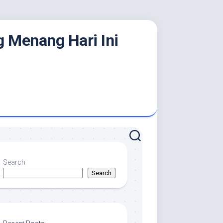
g Menang Hari Ini
Search
Search