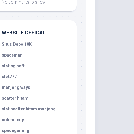
No comments to show.
WEBSITE OFFICAL
Situs Depo 10K
spaceman
slot pg soft
slot777
mahjong ways
scatter hitam
slot scatter hitam mahjong
nolimit city
spadegaming