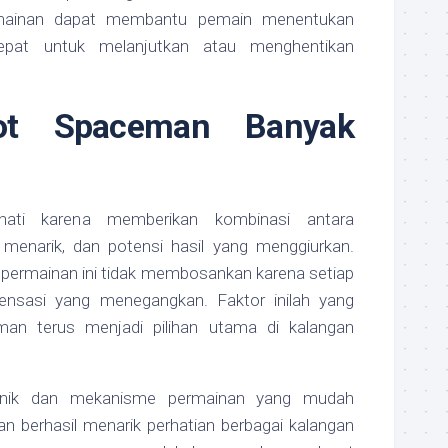
mainan dapat membantu pemain menentukan
pat untuk melanjutkan atau menghentikan
lot Spaceman Banyak
nati karena memberikan kombinasi antara
 menarik, dan potensi hasil yang menggiurkan.
permainan ini tidak membosankan karena setiap
ensasi yang menegangkan. Faktor inilah yang
n terus menjadi pilihan utama di kalangan
nik dan mekanisme permainan yang mudah
n berhasil menarik perhatian berbagai kalangan