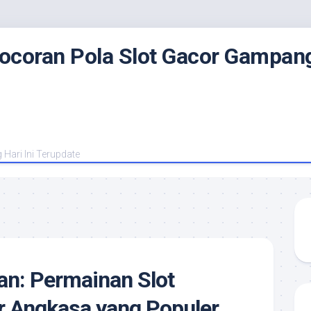
Bocoran Pola Slot Gacor Gampan
ari Ini Terupdate
an: Permainan Slot
r Angkasa yang Populer