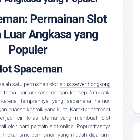
eman: Permainan Slot
 Luar Angkasa yang
Populer
lot Spaceman
alah satu permainan slot
situs server hongkong
 tema luar angkasa dengan konsep futuristik.
l karena tampilannya yang sederhana namun
gan nuansa kosmik yang kuat. Karakter astronot
enjadi ciri khas utama yang membuat Slot
i oleh para pemain slot online. Popularitasnya
na mekanisme permainan yang mudah dipahami,