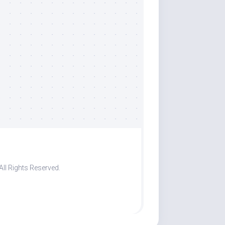
ll Rights Reserved.