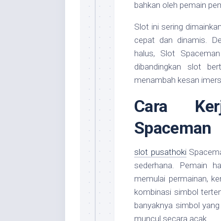
bahkan oleh pemain pem
Slot ini sering dimain
cepat dan dinamis. De
halus, Slot Spacema
dibandingkan slot be
menambah kesan imersi
Cara Ker
Spaceman
slot pusathoki
Spacema
sederhana. Pemain ha
memulai permainan, k
kombinasi simbol terte
banyaknya simbol yang 
muncul secara acak.