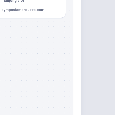
mahjong slot
symposiamarquees.com