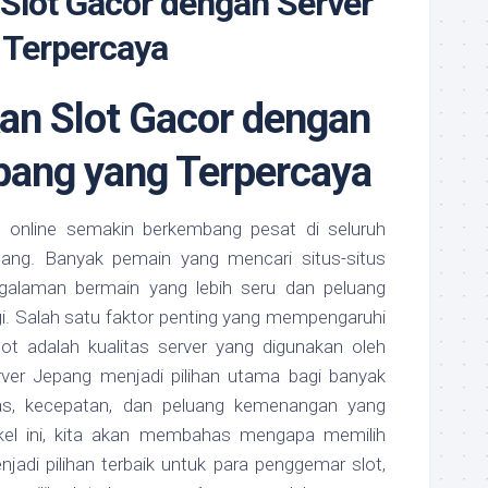
lot Gacor dengan Server
 Terpercaya
n Slot Gacor dengan
pang yang Terpercaya
ot online semakin berkembang pesat di seluruh
pang. Banyak pemain yang mencari situs-situs
alaman bermain yang lebih seru dan peluang
gi. Salah satu faktor penting yang mempengaruhi
ot adalah kualitas server yang digunakan oleh
erver Jepang menjadi pilihan utama bagi banyak
tas, kecepatan, dan peluang kemenangan yang
tikel ini, kita akan membahas mengapa memilih
jadi pilihan terbaik untuk para penggemar slot,