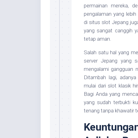
permainan mereka, d
pengalaman yang lebih
di situs slot Jepang j
yang sangat canggih 
tetap aman.
Salah satu hal yang m
server Jepang yang s
mengalami gangguan m
Ditambah lagi, adanya 
mulai dari slot klasik 
Bagi Anda yang mencari
yang sudah terbukti k
tenang tanpa khawatir t
Keuntunga