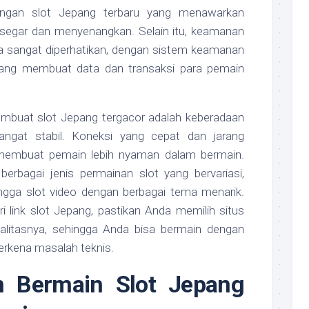
engan slot Jepang terbaru yang menawarkan
 segar dan menyenangkan. Selain itu, keamanan
uga sangat diperhatikan, dengan sistem keamanan
yang membuat data dan transaksi para pemain
embuat slot Jepang tergacor adalah keberadaan
angat stabil. Koneksi yang cepat dan jarang
embuat pemain lebih nyaman dalam bermain.
berbagai jenis permainan slot yang bervariasi,
hingga slot video dengan berbagai tema menarik.
 link slot Jepang, pastikan Anda memilih situs
ualitasnya, sehingga Anda bisa bermain dengan
erkena masalah teknis.
n Bermain Slot Jepang