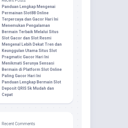
Recent Posts
Panduan Lengkap Mengenai
Permainan Slot88 Online
Terpercaya dan Gacor Hari Ini
Menemukan Pengalaman
Bermain Terbaik Melalui Situs
Slot Gacor dan Slot Resmi
Mengenal Lebih Dekat Tren dan
Keunggulan Utama Situs Slot
Pragmatic Gacor Hari Ini
Menikmati Serunya Sensasi
Bermain di Platform Slot Online
Paling Gacor Hari Ini
Panduan Lengkap Bermain Slot
Deposit QRIS 5k Mudah dan
Cepat
Recent Comments