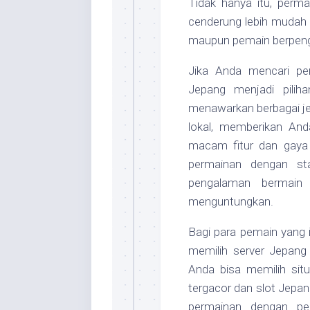
Tidak hanya itu, perm
cenderung lebih mudah
maupun pemain berpen
Jika Anda mencari pen
Jepang menjadi pilih
menawarkan berbagai jen
lokal, memberikan An
macam fitur dan gaya 
permainan dengan sta
pengalaman bermain 
menguntungkan.
Bagi para pemain yang 
memilih server Jepang
Anda bisa memilih sit
tergacor dan slot Jep
permainan dengan pe