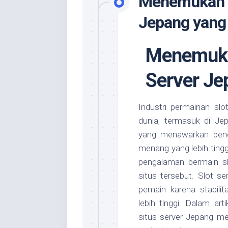
Menemukan S
Jepang yang
Menemuka
Server Je
Industri permainan sl
dunia, termasuk di Je
yang menawarkan peng
menang yang lebih ting
pengalaman bermain sl
situs tersebut. Slot s
pemain karena stabili
lebih tinggi. Dalam ar
situs server Jepang men