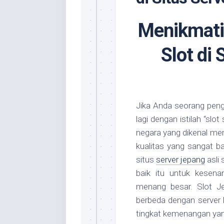
Menikmati
Slot di
Jika Anda seorang peng
lagi dengan istilah “slo
negara yang dikenal mem
kualitas yang sangat b
situs
server jepang
asli 
baik itu untuk kesen
menang besar. Slot 
berbeda dengan server l
tingkat kemenangan ya