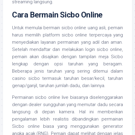
streaming langsung.
Cara Bermain Sicbo Online
Untuk memulai bermain sicbo online uang asli, pemain
harus memilih platform sicbo online terpercaya yang
menyediakan layanan permainan yang adil dan aman.
Setelah mendaftar dan melakukan login sicbo online,
pemain akan disajikan dengan tampilan meja Sicbo
lengkap dengan opsi taruhan yang beragam.
Beberapa jenis taruhan yang sering ditemui dalam
casino sicbo termasuk taruhan besar/kecil, taruhan
genap/ganjil, taruhan jumlah dadu, dan lainnya.
Permainan sicbo online live biasanya diselenggarakan
dengan dealer sungguhan yang memutar dadu secara
langsung di depan kamera. Hal ini memberikan
pengalaman lebih realistis dibandingkan permainan
Sicbo online biasa yang menggunakan generator
angka acak (RNG). Pemain dapat melihat dengan jelas