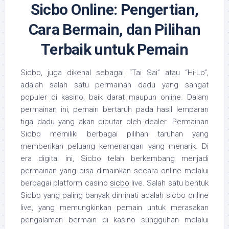
Sicbo Online: Pengertian,
Cara Bermain, dan Pilihan
Terbaik untuk Pemain
Sicbo, juga dikenal sebagai “Tai Sai” atau “Hi-Lo”,
adalah salah satu permainan dadu yang sangat
populer di kasino, baik darat maupun online. Dalam
permainan ini, pemain bertaruh pada hasil lemparan
tiga dadu yang akan diputar oleh dealer. Permainan
Sicbo memiliki berbagai pilihan taruhan yang
memberikan peluang kemenangan yang menarik. Di
era digital ini, Sicbo telah berkembang menjadi
permainan yang bisa dimainkan secara online melalui
berbagai platform casino
sicbo
live. Salah satu bentuk
Sicbo yang paling banyak diminati adalah sicbo online
live, yang memungkinkan pemain untuk merasakan
pengalaman bermain di kasino sungguhan melalui