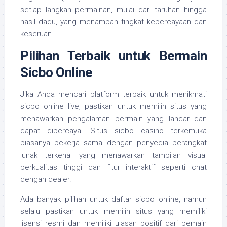
setiap langkah permainan, mulai dari taruhan hingga
hasil dadu, yang menambah tingkat kepercayaan dan
keseruan.
Pilihan Terbaik untuk Bermain
Sicbo Online
Jika Anda mencari platform terbaik untuk menikmati
sicbo online live, pastikan untuk memilih situs yang
menawarkan pengalaman bermain yang lancar dan
dapat dipercaya. Situs sicbo casino terkemuka
biasanya bekerja sama dengan penyedia perangkat
lunak terkenal yang menawarkan tampilan visual
berkualitas tinggi dan fitur interaktif seperti chat
dengan dealer.
Ada banyak pilihan untuk daftar sicbo online, namun
selalu pastikan untuk memilih situs yang memiliki
lisensi resmi dan memiliki ulasan positif dari pemain