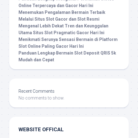
Online Terpercaya dan Gacor Hari Ini
Menemukan Pengalaman Bermain Terbaik
Melalui Situs Slot Gacor dan Slot Resmi
Mengenal Lebih Dekat Tren dan Keunggulan
Utama Situs Slot Pragmatic Gacor Hari Ini
Menikmati Serunya Sensasi Bermain di Platform
Slot Online Paling Gacor Hari Ini
Panduan Lengkap Bermain Slot Deposit QRIS 5k
Mudah dan Cepat
Recent Comments
No comments to show.
WEBSITE OFFICAL