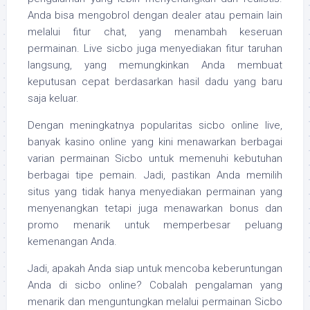
Anda bisa mengobrol dengan dealer atau pemain lain
melalui fitur chat, yang menambah keseruan
permainan. Live sicbo juga menyediakan fitur taruhan
langsung, yang memungkinkan Anda membuat
keputusan cepat berdasarkan hasil dadu yang baru
saja keluar.
Dengan meningkatnya popularitas sicbo online live,
banyak kasino online yang kini menawarkan berbagai
varian permainan Sicbo untuk memenuhi kebutuhan
berbagai tipe pemain. Jadi, pastikan Anda memilih
situs yang tidak hanya menyediakan permainan yang
menyenangkan tetapi juga menawarkan bonus dan
promo menarik untuk memperbesar peluang
kemenangan Anda.
Jadi, apakah Anda siap untuk mencoba keberuntungan
Anda di sicbo online? Cobalah pengalaman yang
menarik dan menguntungkan melalui permainan Sicbo