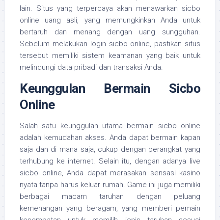
lain. Situs yang terpercaya akan menawarkan sicbo
online uang asli, yang memungkinkan Anda untuk
bertaruh dan menang dengan uang sungguhan.
Sebelum melakukan login sicbo online, pastikan situs
tersebut memiliki sistem keamanan yang baik untuk
melindungi data pribadi dan transaksi Anda.
Keunggulan Bermain Sicbo
Online
Salah satu keunggulan utama bermain sicbo online
adalah kemudahan akses. Anda dapat bermain kapan
saja dan di mana saja, cukup dengan perangkat yang
terhubung ke internet. Selain itu, dengan adanya live
sicbo online, Anda dapat merasakan sensasi kasino
nyata tanpa harus keluar rumah. Game ini juga memiliki
berbagai macam taruhan dengan peluang
kemenangan yang beragam, yang memberi pemain