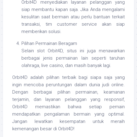
Orbit4D menyediakan layanan pelanggan yang
siap membantu kapan saja. Jika Anda mengalami
kesulitan saat bermain atau perlu bantuan terkait
transaksi, tim customer service akan siap
memberikan solusi.
Pilihan Permainan Beragam
Selain slot Orbit4D, situs ini juga menawarkan
berbagai jenis permainan lain seperti taruhan
olahraga, live casino, dan masih banyak lagi.
Orbit4D adalah pilihan terbaik bagi siapa saja yang
ingin mencoba peruntungan dalam dunia judi online.
Dengan berbagai pilihan permainan, keamanan
terjamin, dan layanan pelanggan yang responsif,
Orbit4D memastikan bahwa setiap pemain
mendapatkan pengalaman bermain yang optimal.
Jangan lewatkan kesempatan untuk meraih
kemenangan besar di Orbit4D!