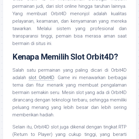
permainan judi, dari slot online hingga taruhan lainnya.
Yang membuat Orbit4D menonjol adalah kualitas
pelayanan, keamanan, dan kenyamanan yang mereka
tawarkan. Melalui sistem yang profesional dan
transparansi tinggi, pemain bisa merasa aman saat
bermain di situs ini.
Kenapa Memilih Slot Orbit4D?
Salah satu permainan yang paling dicari di Orbit4D
adalah
slot Orbit4D
. Game ini menawarkan berbagai
tema dan fitur menarik yang membuat pengalaman
bermain semakin seru. Mesin slot yang ada di Orbit4D
dirancang dengan teknologi terbaru, sehingga memiliki
peluang menang yang lebih besar dan lebih sering
memberikan hadiah.
Selain itu, Orbit4D slot juga dikenal dengan tingkat RTP
(Return to Player) yang cukup tinggi, yang berarti