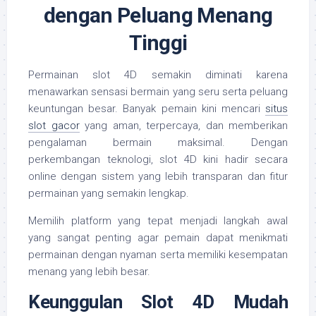
dengan Peluang Menang
Tinggi
Permainan slot 4D semakin diminati karena
menawarkan sensasi bermain yang seru serta peluang
keuntungan besar. Banyak pemain kini mencari
situs
slot gacor
yang aman, terpercaya, dan memberikan
pengalaman bermain maksimal. Dengan
perkembangan teknologi, slot 4D kini hadir secara
online dengan sistem yang lebih transparan dan fitur
permainan yang semakin lengkap.
Memilih platform yang tepat menjadi langkah awal
yang sangat penting agar pemain dapat menikmati
permainan dengan nyaman serta memiliki kesempatan
menang yang lebih besar.
Keunggulan Slot 4D Mudah