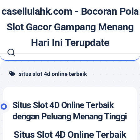
Skip
casellulahk.com - Bocoran Pola
to
content
Slot Gacor Gampang Menang
Hari Ini Terupdate
situs slot 4d online terbaik
Situs Slot 4D Online Terbaik
dengan Peluang Menang Tinggi
Situs Slot 4D Online Terbaik