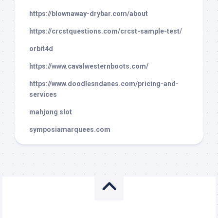
https://blownaway-drybar.com/about
https://crcstquestions.com/crcst-sample-test/
orbit4d
https://www.cavalwesternboots.com/
https://www.doodlesndanes.com/pricing-and-
services
mahjong slot
symposiamarquees.com