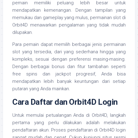
pemain memiliki peluang lebih besar untuk
mendapatkan kemenangan. Dengan tampilan yang
memukau dan gameplay yang mulus, permainan slot di
Orbit4D menawarkan pengalaman yang tidak mudah
dilupakan.
Para pemain dapat memilih berbagai jenis permainan
slot yang tersedia, dari yang sederhana hingga yang
kompleks, sesuai dengan preferensi masing-masing.
Dengan berbagai bonus dan fitur tambahan seperti
free spins dan jackpot progresif, Anda bisa
mendapatkan lebih banyak keuntungan dari setiap
putaran yang Anda mainkan.
Cara Daftar dan Orbit4D Login
Untuk memulai petualangan Anda di Orbit4D, langkah
pertama yang perlu dilakukan adalah melakukan
pendaftaran akun. Proses pendaftaran di Orbit4D login
sangat mudah dan cepat. Cukup kunjungi situs resmi