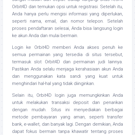
Orbit4D dan temukan opsi untuk registrasi. Setelah itu,
Anda hanya perlu mengisi informasi yang diperlukan,
seperti nama, email, dan nomor telepon. Setelah
proses pendaftaran selesai, Anda bisa langsung login
ke akun Anda dan mulai bermain.
Login ke Orbit4D memberi Anda akses penuh ke
semua permainan yang tersedia di situs tersebut,
termasuk slot Orbit4D dan permainan judi lainnya.
Pastikan Anda selalu menjaga kerahasiaan akun Anda
dan menggunakan kata sandi yang kuat untuk
menghindari hal-hal yang tidak diinginkan.
Selain itu, Orbit4D login juga memungkinkan Anda
untuk melakukan transaksi deposit dan penarikan
dengan mudah. Situs ini menyediakan berbagai
metode pembayaran yang aman, seperti transfer
bank, e-wallet, dan banyak lagi. Dengan demikian, Anda
dapat fokus bermain tanpa khawatir tentang proses