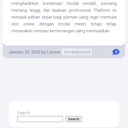
menghadirkan kombinasi modal rendah, peluang
menang tinggi, dan layanan profesional. Platform ini
menjadi pilihan tepat bagi pemain yang ingin memulai
slot online dengan modal minim tetapi tetap
merasakan sensasi kemenangan yang memuaskan.
January 30, 2026
by
Lorena
Uncategorized
0
Search
Search