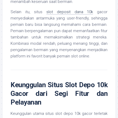
menambah keseruan saat bermain.
Selain itu, situs
slot deposit dana 10k
gacor
menyediakan antarmuka yang user-friendly, sehingga
pemain baru bisa langsung memahami cara bermain.
Pemain berpengalaman pun dapat memanfaatkan fitur
tambahan untuk memaksimalkan strategi mereka.
Kombinasi modal rendah, peluang menang tinggi, dan
pengalaman bermain yang menyenangkan menjadikan
platform ini favorit banyak pemain slot online.
Keunggulan Situs Slot Depo 10k
Gacor dari Segi Fitur dan
Pelayanan
Keunggulan utama situs slot depo 10k gacor terletak