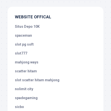
WEBSITE OFFICAL
Situs Depo 10K
spaceman
slot pg soft
slot777
mahjong ways
scatter hitam
slot scatter hitam mahjong
nolimit city
spadegaming
sicbo