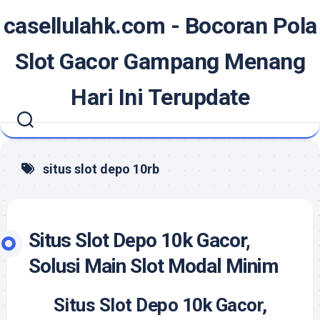
Skip
casellulahk.com - Bocoran Pola
to
content
Slot Gacor Gampang Menang
Hari Ini Terupdate
situs slot depo 10rb
Situs Slot Depo 10k Gacor,
Solusi Main Slot Modal Minim
Situs Slot Depo 10k Gacor,