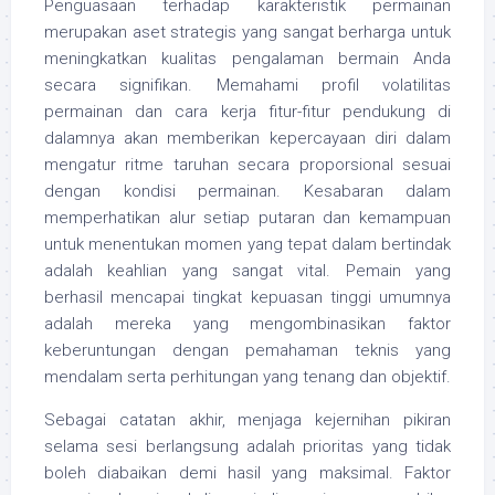
Penguasaan terhadap karakteristik permainan
merupakan aset strategis yang sangat berharga untuk
meningkatkan kualitas pengalaman bermain Anda
secara signifikan. Memahami profil volatilitas
permainan dan cara kerja fitur-fitur pendukung di
dalamnya akan memberikan kepercayaan diri dalam
mengatur ritme taruhan secara proporsional sesuai
dengan kondisi permainan. Kesabaran dalam
memperhatikan alur setiap putaran dan kemampuan
untuk menentukan momen yang tepat dalam bertindak
adalah keahlian yang sangat vital. Pemain yang
berhasil mencapai tingkat kepuasan tinggi umumnya
adalah mereka yang mengombinasikan faktor
keberuntungan dengan pemahaman teknis yang
mendalam serta perhitungan yang tenang dan objektif.
Sebagai catatan akhir, menjaga kejernihan pikiran
selama sesi berlangsung adalah prioritas yang tidak
boleh diabaikan demi hasil yang maksimal. Faktor