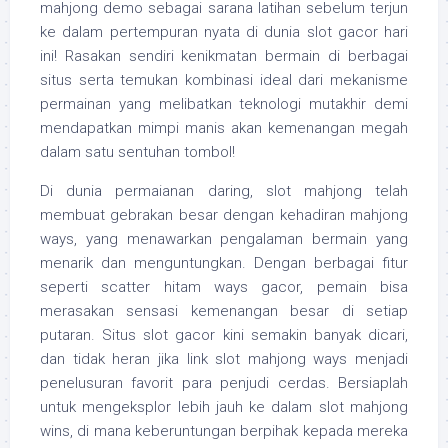
mahjong demo sebagai sarana latihan sebelum terjun
ke dalam pertempuran nyata di dunia slot gacor hari
ini! Rasakan sendiri kenikmatan bermain di berbagai
situs serta temukan kombinasi ideal dari mekanisme
permainan yang melibatkan teknologi mutakhir demi
mendapatkan mimpi manis akan kemenangan megah
dalam satu sentuhan tombol!
Di dunia permaianan daring, slot mahjong telah
membuat gebrakan besar dengan kehadiran mahjong
ways, yang menawarkan pengalaman bermain yang
menarik dan menguntungkan. Dengan berbagai fitur
seperti scatter hitam ways gacor, pemain bisa
merasakan sensasi kemenangan besar di setiap
putaran. Situs slot gacor kini semakin banyak dicari,
dan tidak heran jika link slot mahjong ways menjadi
penelusuran favorit para penjudi cerdas. Bersiaplah
untuk mengeksplor lebih jauh ke dalam slot mahjong
wins, di mana keberuntungan berpihak kepada mereka