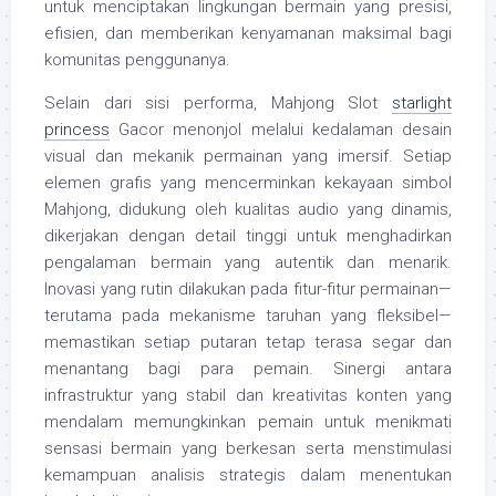
untuk menciptakan lingkungan bermain yang presisi,
efisien, dan memberikan kenyamanan maksimal bagi
komunitas penggunanya.
Selain dari sisi performa, Mahjong Slot
starlight
princess
Gacor menonjol melalui kedalaman desain
visual dan mekanik permainan yang imersif. Setiap
elemen grafis yang mencerminkan kekayaan simbol
Mahjong, didukung oleh kualitas audio yang dinamis,
dikerjakan dengan detail tinggi untuk menghadirkan
pengalaman bermain yang autentik dan menarik.
Inovasi yang rutin dilakukan pada fitur-fitur permainan—
terutama pada mekanisme taruhan yang fleksibel—
memastikan setiap putaran tetap terasa segar dan
menantang bagi para pemain. Sinergi antara
infrastruktur yang stabil dan kreativitas konten yang
mendalam memungkinkan pemain untuk menikmati
sensasi bermain yang berkesan serta menstimulasi
kemampuan analisis strategis dalam menentukan