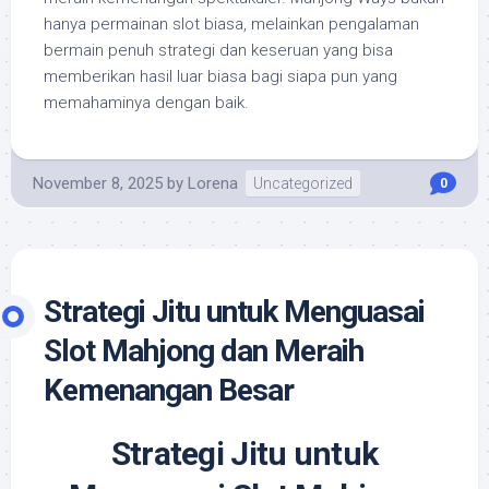
hanya permainan slot biasa, melainkan pengalaman
bermain penuh strategi dan keseruan yang bisa
memberikan hasil luar biasa bagi siapa pun yang
memahaminya dengan baik.
November 8, 2025
by
Lorena
Uncategorized
0
Strategi Jitu untuk Menguasai
Slot Mahjong dan Meraih
Kemenangan Besar
Strategi Jitu untuk