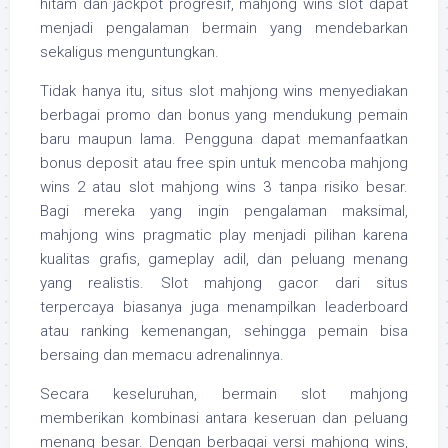
hitam dan jackpot progresif, mahjong wins slot dapat
menjadi pengalaman bermain yang mendebarkan
sekaligus menguntungkan.
Tidak hanya itu, situs slot mahjong wins menyediakan
berbagai promo dan bonus yang mendukung pemain
baru maupun lama. Pengguna dapat memanfaatkan
bonus deposit atau free spin untuk mencoba mahjong
wins 2 atau slot mahjong wins 3 tanpa risiko besar.
Bagi mereka yang ingin pengalaman maksimal,
mahjong wins pragmatic play menjadi pilihan karena
kualitas grafis, gameplay adil, dan peluang menang
yang realistis. Slot mahjong gacor dari situs
terpercaya biasanya juga menampilkan leaderboard
atau ranking kemenangan, sehingga pemain bisa
bersaing dan memacu adrenalinnya.
Secara keseluruhan, bermain slot mahjong
memberikan kombinasi antara keseruan dan peluang
menang besar. Dengan berbagai versi mahjong wins,