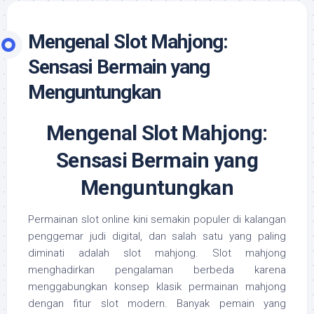
Mengenal Slot Mahjong:
Sensasi Bermain yang
Menguntungkan
Mengenal Slot Mahjong:
Sensasi Bermain yang
Menguntungkan
Permainan slot online kini semakin populer di kalangan
penggemar judi digital, dan salah satu yang paling
diminati adalah slot mahjong. Slot mahjong
menghadirkan pengalaman berbeda karena
menggabungkan konsep klasik permainan mahjong
dengan fitur slot modern. Banyak pemain yang