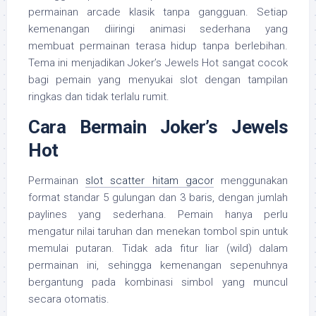
permainan arcade klasik tanpa gangguan. Setiap
kemenangan diiringi animasi sederhana yang
membuat permainan terasa hidup tanpa berlebihan.
Tema ini menjadikan Joker’s Jewels Hot sangat cocok
bagi pemain yang menyukai slot dengan tampilan
ringkas dan tidak terlalu rumit.
Cara Bermain Joker’s Jewels
Hot
Permainan
slot scatter hitam gacor
menggunakan
format standar 5 gulungan dan 3 baris, dengan jumlah
paylines yang sederhana. Pemain hanya perlu
mengatur nilai taruhan dan menekan tombol spin untuk
memulai putaran. Tidak ada fitur liar (wild) dalam
permainan ini, sehingga kemenangan sepenuhnya
bergantung pada kombinasi simbol yang muncul
secara otomatis.