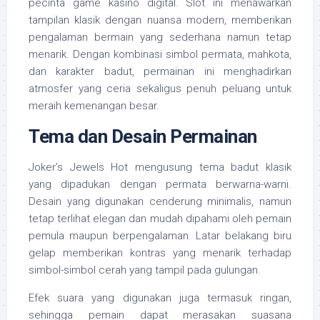
pecinta game kasino digital. Slot ini menawarkan
tampilan klasik dengan nuansa modern, memberikan
pengalaman bermain yang sederhana namun tetap
menarik. Dengan kombinasi simbol permata, mahkota,
dan karakter badut, permainan ini menghadirkan
atmosfer yang ceria sekaligus penuh peluang untuk
meraih kemenangan besar.
Tema dan Desain Permainan
Joker’s Jewels Hot mengusung tema badut klasik
yang dipadukan dengan permata berwarna-warni.
Desain yang digunakan cenderung minimalis, namun
tetap terlihat elegan dan mudah dipahami oleh pemain
pemula maupun berpengalaman. Latar belakang biru
gelap memberikan kontras yang menarik terhadap
simbol-simbol cerah yang tampil pada gulungan.
Efek suara yang digunakan juga termasuk ringan,
sehingga pemain dapat merasakan suasana