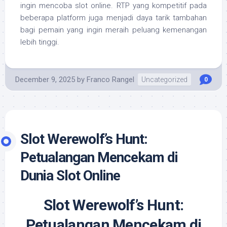
ingin mencoba slot online. RTP yang kompetitif pada
beberapa platform juga menjadi daya tarik tambahan
bagi pemain yang ingin meraih peluang kemenangan
lebih tinggi.
December 9, 2025
by
Franco Rangel
Uncategorized
0
Slot Werewolf’s Hunt:
Petualangan Mencekam di
Dunia Slot Online
Slot Werewolf’s Hunt:
Petualangan Mencekam di