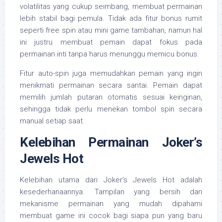
volatilitas yang cukup seimbang, membuat permainan
lebih stabil bagi pemula. Tidak ada fitur bonus rumit
seperti free spin atau mini game tambahan, namun hal
ini justru membuat pemain dapat fokus pada
permainan inti tanpa harus menunggu memicu bonus.
Fitur auto-spin juga memudahkan pemain yang ingin
menikmati permainan secara santai. Pemain dapat
memilih jumlah putaran otomatis sesuai keinginan,
sehingga tidak perlu menekan tombol spin secara
manual setiap saat.
Kelebihan Permainan Joker’s
Jewels Hot
Kelebihan utama dari Joker’s Jewels Hot adalah
kesederhanaannya. Tampilan yang bersih dan
mekanisme permainan yang mudah dipahami
membuat game ini cocok bagi siapa pun yang baru