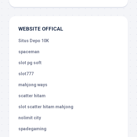
WEBSITE OFFICAL
Situs Depo 10K
spaceman
slot pg soft
slot777
mahjong ways
scatter hitam
slot scatter hitam mahjong
nolimit city
spadegaming