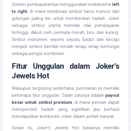
Sistem pembayarannya menggunakan mekanisme
left
to right
, di mana kombinasi simbol harus muncul dari
gulungan paling kiri untuk memberikan hadiah. Joker
sebagai simbol utama memiliki nilai pembayaran
tertinggi, diikuti oleh permata merah, biru, dan kuning.
Simbol instrumen seperti sepatu badut dan kecapi
menjadi simbol bernilai rendah tetapi tetap berfungsi
sebagai pengisi kombinasi.
Fitur Unggulan dalam Joker’s
Jewels Hot
Walaupun tergolong sederhana, permainan ini memiliki
beberapa fitur unggulan. Salah satunya adalah
payout
besar untuk simbol premium
, di mana pemain dapat
memperoleh hadiah yang signifikan jika berhasil
mendapatkan kombinasi Joker dalam jumlah banyak.
Selain itu, Joker’s Jewels Hot biasanya memiliki