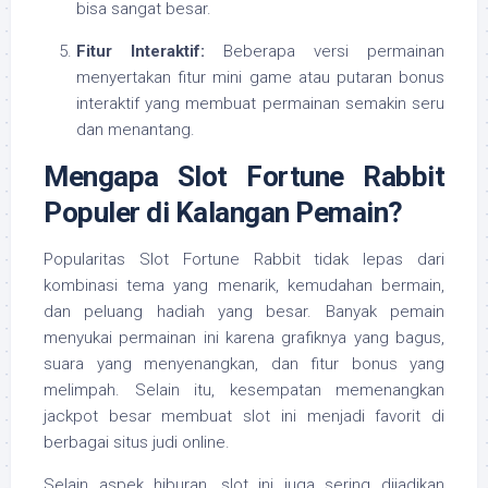
bisa sangat besar.
Fitur Interaktif:
Beberapa versi permainan
menyertakan fitur mini game atau putaran bonus
interaktif yang membuat permainan semakin seru
dan menantang.
Mengapa Slot Fortune Rabbit
Populer di Kalangan Pemain?
Popularitas Slot Fortune Rabbit tidak lepas dari
kombinasi tema yang menarik, kemudahan bermain,
dan peluang hadiah yang besar. Banyak pemain
menyukai permainan ini karena grafiknya yang bagus,
suara yang menyenangkan, dan fitur bonus yang
melimpah. Selain itu, kesempatan memenangkan
jackpot besar membuat slot ini menjadi favorit di
berbagai situs judi online.
Selain aspek hiburan, slot ini juga sering dijadikan