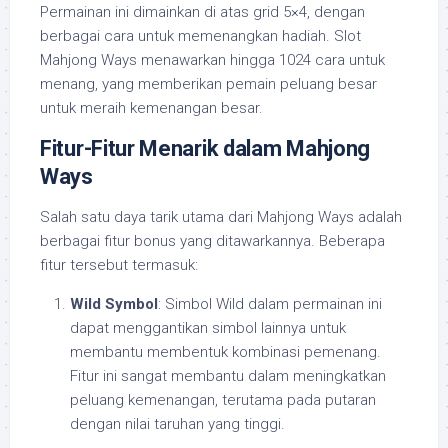
Permainan ini dimainkan di atas grid 5×4, dengan
berbagai cara untuk memenangkan hadiah. Slot
Mahjong Ways menawarkan hingga 1024 cara untuk
menang, yang memberikan pemain peluang besar
untuk meraih kemenangan besar.
Fitur-Fitur Menarik dalam Mahjong
Ways
Salah satu daya tarik utama dari Mahjong Ways adalah
berbagai fitur bonus yang ditawarkannya. Beberapa
fitur tersebut termasuk:
Wild Symbol
: Simbol Wild dalam permainan ini
dapat menggantikan simbol lainnya untuk
membantu membentuk kombinasi pemenang.
Fitur ini sangat membantu dalam meningkatkan
peluang kemenangan, terutama pada putaran
dengan nilai taruhan yang tinggi.