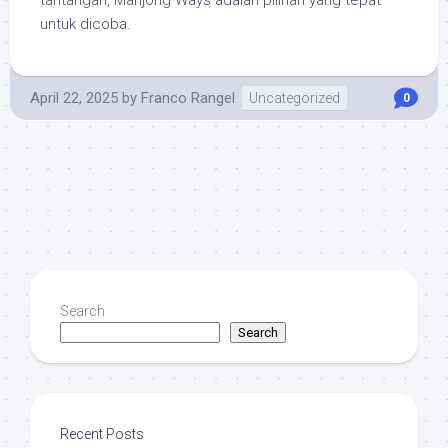
tantangan, Mahjong Ways adalah pilihan yang tepat
untuk dicoba.
April 22, 2025
by
Franco Rangel
Uncategorized
0
Search
Search
Recent Posts