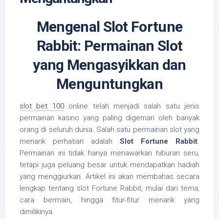
Mengenal Slot Fortune
Rabbit: Permainan Slot
yang Mengasyikkan dan
Menguntungkan
slot bet 100
online telah menjadi salah satu jenis
permainan kasino yang paling digemari oleh banyak
orang di seluruh dunia. Salah satu permainan slot yang
menarik perhatian adalah
Slot Fortune Rabbit
.
Permainan ini tidak hanya menawarkan hiburan seru,
tetapi juga peluang besar untuk mendapatkan hadiah
yang menggiurkan. Artikel ini akan membahas secara
lengkap tentang slot Fortune Rabbit, mulai dari tema,
cara bermain, hingga fitur-fitur menarik yang
dimilikinya.