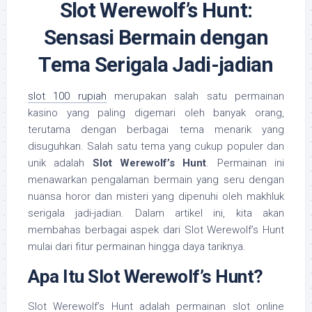
Slot Werewolf’s Hunt:
Sensasi Bermain dengan
Tema Serigala Jadi-jadian
slot 100 rupiah
merupakan salah satu permainan
kasino yang paling digemari oleh banyak orang,
terutama dengan berbagai tema menarik yang
disuguhkan. Salah satu tema yang cukup populer dan
unik adalah
Slot Werewolf’s Hunt
. Permainan ini
menawarkan pengalaman bermain yang seru dengan
nuansa horor dan misteri yang dipenuhi oleh makhluk
serigala jadi-jadian. Dalam artikel ini, kita akan
membahas berbagai aspek dari Slot Werewolf’s Hunt
mulai dari fitur permainan hingga daya tariknya.
Apa Itu Slot Werewolf’s Hunt?
Slot Werewolf’s Hunt adalah permainan slot online