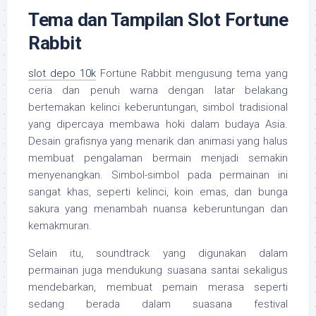
Tema dan Tampilan Slot Fortune
Rabbit
slot depo 10k
Fortune Rabbit mengusung tema yang
ceria dan penuh warna dengan latar belakang
bertemakan kelinci keberuntungan, simbol tradisional
yang dipercaya membawa hoki dalam budaya Asia.
Desain grafisnya yang menarik dan animasi yang halus
membuat pengalaman bermain menjadi semakin
menyenangkan. Simbol-simbol pada permainan ini
sangat khas, seperti kelinci, koin emas, dan bunga
sakura yang menambah nuansa keberuntungan dan
kemakmuran.
Selain itu, soundtrack yang digunakan dalam
permainan juga mendukung suasana santai sekaligus
mendebarkan, membuat pemain merasa seperti
sedang berada dalam suasana festival