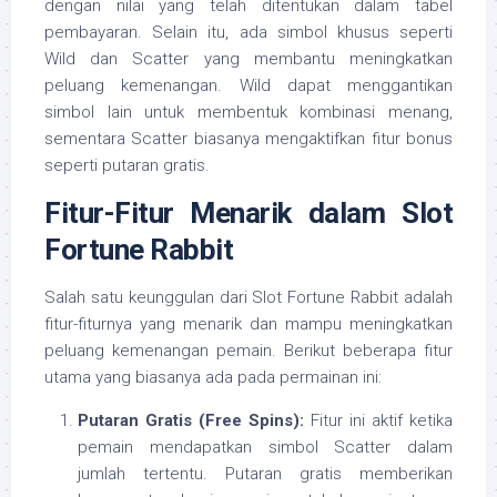
dengan nilai yang telah ditentukan dalam tabel
pembayaran. Selain itu, ada simbol khusus seperti
Wild dan Scatter yang membantu meningkatkan
peluang kemenangan. Wild dapat menggantikan
simbol lain untuk membentuk kombinasi menang,
sementara Scatter biasanya mengaktifkan fitur bonus
seperti putaran gratis.
Fitur-Fitur Menarik dalam Slot
Fortune Rabbit
Salah satu keunggulan dari Slot Fortune Rabbit adalah
fitur-fiturnya yang menarik dan mampu meningkatkan
peluang kemenangan pemain. Berikut beberapa fitur
utama yang biasanya ada pada permainan ini:
Putaran Gratis (Free Spins):
Fitur ini aktif ketika
pemain mendapatkan simbol Scatter dalam
jumlah tertentu. Putaran gratis memberikan