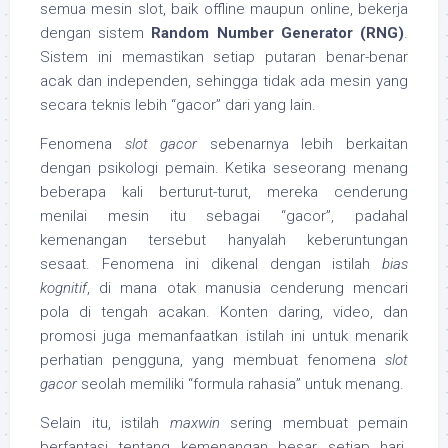
semua mesin slot, baik offline maupun online, bekerja
dengan sistem
Random Number Generator (RNG)
.
Sistem ini memastikan setiap putaran benar-benar
acak dan independen, sehingga tidak ada mesin yang
secara teknis lebih “gacor” dari yang lain.
Fenomena
slot gacor
sebenarnya lebih berkaitan
dengan psikologi pemain. Ketika seseorang menang
beberapa kali berturut-turut, mereka cenderung
menilai mesin itu sebagai “gacor”, padahal
kemenangan tersebut hanyalah keberuntungan
sesaat. Fenomena ini dikenal dengan istilah
bias
kognitif
, di mana otak manusia cenderung mencari
pola di tengah acakan. Konten daring, video, dan
promosi juga memanfaatkan istilah ini untuk menarik
perhatian pengguna, yang membuat fenomena
slot
gacor
seolah memiliki “formula rahasia” untuk menang.
Selain itu, istilah
maxwin
sering membuat pemain
berfantasi tentang kemenangan besar setiap hari.