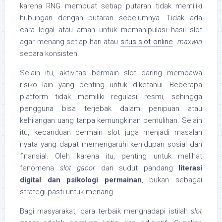
karena RNG membuat setiap putaran tidak memiliki
hubungan dengan putaran sebelumnya. Tidak ada
cara legal atau aman untuk memanipulasi hasil slot
agar menang setiap hari atau
situs slot online
maxwin
secara konsisten.
Selain itu, aktivitas bermain slot daring membawa
risiko lain yang penting untuk diketahui. Beberapa
platform tidak memiliki regulasi resmi, sehingga
pengguna bisa terjebak dalam penipuan atau
kehilangan uang tanpa kemungkinan pemulihan. Selain
itu, kecanduan bermain slot juga menjadi masalah
nyata yang dapat memengaruhi kehidupan sosial dan
finansial. Oleh karena itu, penting untuk melihat
fenomena
slot gacor
dari sudut pandang
literasi
digital dan psikologi permainan
, bukan sebagai
strategi pasti untuk menang.
Bagi masyarakat, cara terbaik menghadapi istilah
slot