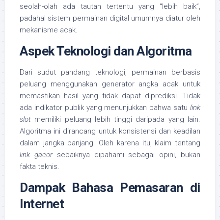
seolah-olah ada tautan tertentu yang “lebih baik”,
padahal sistem permainan digital umumnya diatur oleh
mekanisme acak.
Aspek Teknologi dan Algoritma
Dari sudut pandang teknologi, permainan berbasis
peluang menggunakan generator angka acak untuk
memastikan hasil yang tidak dapat diprediksi. Tidak
ada indikator publik yang menunjukkan bahwa satu
link
slot
memiliki peluang lebih tinggi daripada yang lain.
Algoritma ini dirancang untuk konsistensi dan keadilan
dalam jangka panjang. Oleh karena itu, klaim tentang
link gacor
sebaiknya dipahami sebagai opini, bukan
fakta teknis.
Dampak Bahasa Pemasaran di
Internet