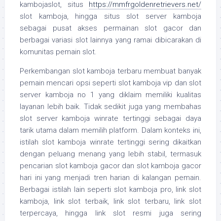
kambojaslot, situs
https://mmfrgoldenretrievers.net/
slot kamboja, hingga situs slot server kamboja
sebagai pusat akses permainan slot gacor dan
berbagai variasi slot lainnya yang ramai dibicarakan di
komunitas pemain slot.
Perkembangan slot kamboja terbaru membuat banyak
pemain mencari opsi seperti slot kamboja vip dan slot
server kamboja no 1 yang diklaim memiliki kualitas
layanan lebih baik. Tidak sedikit juga yang membahas
slot server kamboja winrate tertinggi sebagai daya
tarik utama dalam memilih platform. Dalam konteks ini,
istilah slot kamboja winrate tertinggi sering dikaitkan
dengan peluang menang yang lebih stabil, termasuk
pencarian slot kamboja gacor dan slot kamboja gacor
hari ini yang menjadi tren harian di kalangan pemain.
Berbagai istilah lain seperti slot kamboja pro, link slot
kamboja, link slot terbaik, link slot terbaru, link slot
terpercaya, hingga link slot resmi juga sering