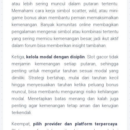
atau lebih sering muncul dalam putaran tertentu.
Memahami cara kerja simbol scatter, wild, atau mini-
game bonus akan membantu pemain memaksimalkan
kemenangan. Banyak komunitas online membagikan
pengalaman mengenai simbol atau kombinasi tertentu
yang sering memicu kemenangan besar, jadi ikut aktif
dalam forum bisa memberikan insight tambahan.
Ketiga,
kelola modal dengan disiplin
. Slot gacor tidak
menjamin kemenangan setiap putaran, sehingga
penting untuk mengatur taruhan sesuai modal yang
dimiliki. Strategi bertahap, mulai dari taruhan kecil
hingga menyesuaikan taruhan ketika peluang bonus
muncul, bisa membantu mengurangi risiko kehilangan
modal. Menetapkan batas menang dan kalah juga
penting agar kemenangan tetap aman dan kerugian
terkendali.
Keempat,
pilih provider dan platform terpercaya
.