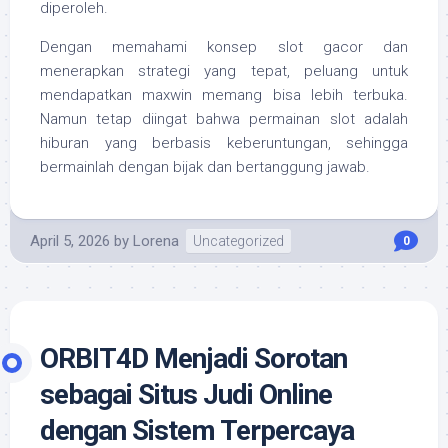
diperoleh.
Dengan memahami konsep slot gacor dan
menerapkan strategi yang tepat, peluang untuk
mendapatkan maxwin memang bisa lebih terbuka.
Namun tetap diingat bahwa permainan slot adalah
hiburan yang berbasis keberuntungan, sehingga
bermainlah dengan bijak dan bertanggung jawab.
April 5, 2026
by
Lorena
Uncategorized
0
ORBIT4D Menjadi Sorotan
sebagai Situs Judi Online
dengan Sistem Terpercaya