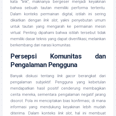
kata “link”, maknanya bergeser menjadi keyakinan
bahwa sebuah tautan memiliki performa tertentu.
Dalam konteks permainan digital, istilah ini sering
dikaitkan dengan
link slot
, yakni penyebutan umum
untuk tautan yang mengarah ke permainan mesin
virtual. Penting dipahami bahwa istilah tersebut tidak
memiliki dasar teknis yang dapat diverifikasi, melainkan
berkembang dari narasi komunitas.
Persepsi Komunitas dan
Pengalaman Pengguna
Banyak diskusi tentang
link gacor
berangkat dari
pengalaman subjektif. Pengguna yang kebetulan
mendapatkan hasil positif cenderung membagikan
cerita mereka, sementara pengalaman negatif jarang
disorot. Pola ini menciptakan bias konfirmasi, di mana
informasi yang mendukung keyakinan lebih mudah
diterima. Dalam konteks
link slot
, hal ini membuat