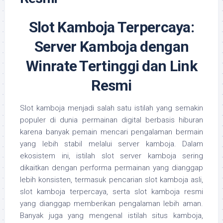
Slot Kamboja Terpercaya:
Server Kamboja dengan
Winrate Tertinggi dan Link
Resmi
Slot kamboja menjadi salah satu istilah yang semakin
populer di dunia permainan digital berbasis hiburan
karena banyak pemain mencari pengalaman bermain
yang lebih stabil melalui server kamboja. Dalam
ekosistem ini, istilah slot server kamboja sering
dikaitkan dengan performa permainan yang dianggap
lebih konsisten, termasuk pencarian slot kamboja asli,
slot kamboja terpercaya, serta slot kamboja resmi
yang dianggap memberikan pengalaman lebih aman.
Banyak juga yang mengenal istilah situs kamboja,