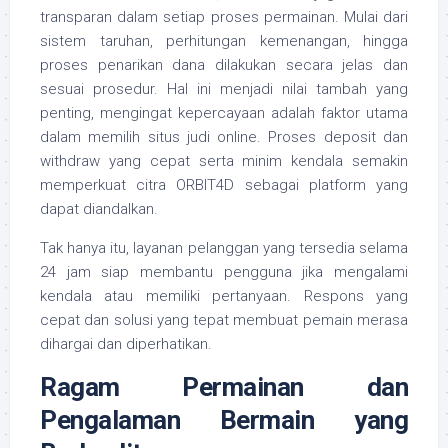
transparan dalam setiap proses permainan. Mulai dari
sistem taruhan, perhitungan kemenangan, hingga
proses penarikan dana dilakukan secara jelas dan
sesuai prosedur. Hal ini menjadi nilai tambah yang
penting, mengingat kepercayaan adalah faktor utama
dalam memilih situs judi online. Proses deposit dan
withdraw yang cepat serta minim kendala semakin
memperkuat citra ORBIT4D sebagai platform yang
dapat diandalkan.
Tak hanya itu, layanan pelanggan yang tersedia selama
24 jam siap membantu pengguna jika mengalami
kendala atau memiliki pertanyaan. Respons yang
cepat dan solusi yang tepat membuat pemain merasa
dihargai dan diperhatikan.
Ragam Permainan dan
Pengalaman Bermain yang