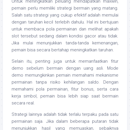
Untuk meningkatkan peluang mendapatkan maxwin,
pemain perlu memiliki strategi bermain yang matang.
Salah satu strategi yang cukup efektif adalah memulai
dengan taruhan kecil terlebih dahulu. Hal ini bertujuan
untuk membaca pola permainan dan melihat apakah
slot tersebut sedang dalam kondisi gacor atau tidak.
Jika mulai menunjukkan tanda-tanda kemenangan,
pemain bisa secara bertahap meningkatkan taruhan.
Selain itu, penting juga untuk memanfaatkan fitur
demo sebelum bermain dengan uang asli. Mode
demo memungkinkan pemain memahami mekanisme
permainan tanpa risiko kehilangan saldo. Dengan
memahami pola permainan, fitur bonus, serta cara
kerja simbol, pemain bisa lebih siap saat bermain
secara real.
Strategi lainnya adalah tidak terlalu terpaku pada satu
permainan saja. Jika dalam beberapa putaran tidak
menunjukkan hasil yang memuaskan, sebaiknya