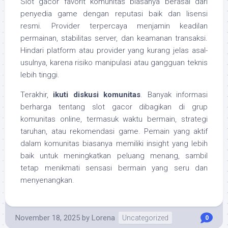
Slot gacor favorit komunitas biasanya berasal dari
penyedia game dengan reputasi baik dan lisensi
resmi. Provider terpercaya menjamin keadilan
permainan, stabilitas server, dan keamanan transaksi.
Hindari platform atau provider yang kurang jelas asal-
usulnya, karena risiko manipulasi atau gangguan teknis
lebih tinggi.
Terakhir,
ikuti diskusi komunitas
. Banyak informasi
berharga tentang slot gacor dibagikan di grup
komunitas online, termasuk waktu bermain, strategi
taruhan, atau rekomendasi game. Pemain yang aktif
dalam komunitas biasanya memiliki insight yang lebih
baik untuk meningkatkan peluang menang, sambil
tetap menikmati sensasi bermain yang seru dan
menyenangkan.
November 18, 2025
by
Lorena
Uncategorized
0