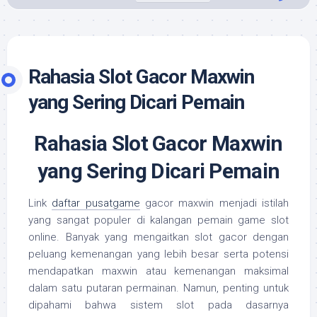
Rahasia Slot Gacor Maxwin
yang Sering Dicari Pemain
Rahasia Slot Gacor Maxwin
yang Sering Dicari Pemain
Link
daftar pusatgame
gacor maxwin menjadi istilah
yang sangat populer di kalangan pemain game slot
online. Banyak yang mengaitkan slot gacor dengan
peluang kemenangan yang lebih besar serta potensi
mendapatkan maxwin atau kemenangan maksimal
dalam satu putaran permainan. Namun, penting untuk
dipahami bahwa sistem slot pada dasarnya