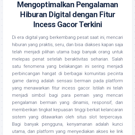
Mengoptimalkan Pengalaman
Hiburan Digital dengan Fitur
Incess Gacor Terkini
Di era digital yang berkembang pesat saat ini, mencari
hiburan yang praktis, seru, dan bisa diakses kapan saja
telah menjadi pilihan utama bagi banyak orang untuk
melepas penat setelah beraktivitas seharian. Salah
satu fenomena yang belakangan ini sering menjadi
perbincangan hangat di berbagai komunitas pecinta
game daring adalah sensasi bermain pada platform
yang menawarkan fitur incess gacor. Istilah ini telah
menjadi simbol bagi para pemain yang mencari
pengalaman bermain yang dinamis, responsif, dan
memberikan tingkat kepuasan tinggi berkat kelancaran
sistem yang ditawarkan oleh situs slot terpercaya.
Bagi banyak pengguna, kenyamanan adalah kunci
utama, dan platform yang menyediakan akses ke link