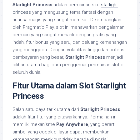
Starlight Princess
adalah permainan slot
starlight
princess
yang mengusung tema fantasi dengan
nuansa magis yang sangat memikat. Dikembangkan
oleh Pragmatic Play, slot ini menawarkan pengalaman
bermain yang sangat menarik dengan grafis yang
indah, fitur bonus yang seru, dan peluang kemenangan
yang menggoda. Dengan volatilitas tinggi dan potensi
pembayaran yang besar,
Starlight Princess
menjadi
pilihan utama bagi para penggemar permainan slot di
seluruh dunia.
Fitur Utama dalam Slot Starlight
Princess
Salah satu daya tarik utama dari
Starlight Princess
adalah fitur-fitur yang ditawarkannya. Permainan ini
memiliki mekanisme
Pay Anywhere
, yang berarti
simbol yang cocok di layar dapat memberikan
kemenangan meskipun tidak berada di posisi