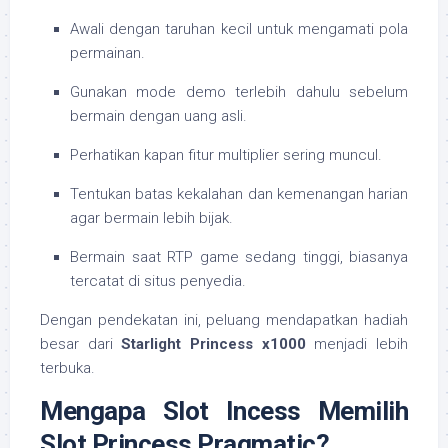
Awali dengan taruhan kecil untuk mengamati pola
permainan.
Gunakan mode demo terlebih dahulu sebelum
bermain dengan uang asli.
Perhatikan kapan fitur multiplier sering muncul.
Tentukan batas kekalahan dan kemenangan harian
agar bermain lebih bijak.
Bermain saat RTP game sedang tinggi, biasanya
tercatat di situs penyedia.
Dengan pendekatan ini, peluang mendapatkan hadiah
besar dari
Starlight Princess x1000
menjadi lebih
terbuka.
Mengapa Slot Incess Memilih
Slot Princess Pragmatic?