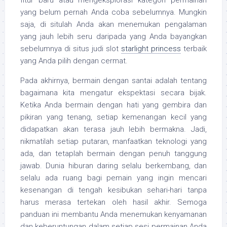
fitur baru atau mengeksplorasi kategori permainan
yang belum pernah Anda coba sebelumnya. Mungkin
saja, di situlah Anda akan menemukan pengalaman
yang jauh lebih seru daripada yang Anda bayangkan
sebelumnya di situs judi slot
starlight princess
terbaik
yang Anda pilih dengan cermat.
Pada akhirnya, bermain dengan santai adalah tentang
bagaimana kita mengatur ekspektasi secara bijak.
Ketika Anda bermain dengan hati yang gembira dan
pikiran yang tenang, setiap kemenangan kecil yang
didapatkan akan terasa jauh lebih bermakna. Jadi,
nikmatilah setiap putaran, manfaatkan teknologi yang
ada, dan tetaplah bermain dengan penuh tanggung
jawab. Dunia hiburan daring selalu berkembang, dan
selalu ada ruang bagi pemain yang ingin mencari
kesenangan di tengah kesibukan sehari-hari tanpa
harus merasa tertekan oleh hasil akhir. Semoga
panduan ini membantu Anda menemukan kenyamanan
dan keberuntungan dalam setiap sesi permainan Anda