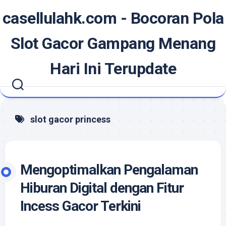
Skip
casellulahk.com - Bocoran Pola
to
content
Slot Gacor Gampang Menang
Hari Ini Terupdate
slot gacor princess
Mengoptimalkan Pengalaman
Hiburan Digital dengan Fitur
Incess Gacor Terkini