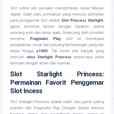
Slot online kini semakin mendominasi dunia hiburan
digital. Salah satu permainan yang mencuri perhatian
para penggemar slot adalah
Slot Princess Starlight
,
game bertema fantasi dengan karakter utama
seorang putri dari dunia ajaib. Dirancang oleh provider
ternama,
Pragmatic Play
, slot ini membawa
pengalaman visual dan peluang kemenangan yang luar
biasa hingga
x1000
. Tak heran bila banyak yang
mencari
situs Starlight Princess
terpercaya untuk
bermain dengan aman dan nyaman.
Slot Starlight Princess:
Permainan Favorit Penggemar
Slot Incess
Slot Starlight Princess adalah salah satu game paling
populer dari Pragmatic Play. Dengan desain animasi