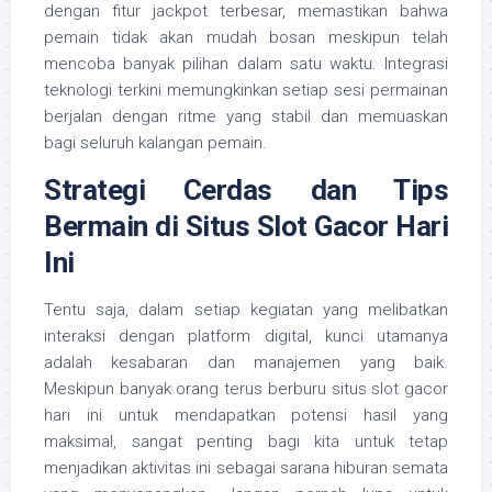
dengan fitur jackpot terbesar, memastikan bahwa
pemain tidak akan mudah bosan meskipun telah
mencoba banyak pilihan dalam satu waktu. Integrasi
teknologi terkini memungkinkan setiap sesi permainan
berjalan dengan ritme yang stabil dan memuaskan
bagi seluruh kalangan pemain.
Strategi Cerdas dan Tips
Bermain di Situs Slot Gacor Hari
Ini
Tentu saja, dalam setiap kegiatan yang melibatkan
interaksi dengan platform digital, kunci utamanya
adalah kesabaran dan manajemen yang baik.
Meskipun banyak orang terus berburu situs slot gacor
hari ini untuk mendapatkan potensi hasil yang
maksimal, sangat penting bagi kita untuk tetap
menjadikan aktivitas ini sebagai sarana hiburan semata