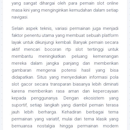
yang sangat dihargai oleh para pemain slot online
masa kini yang menginginkan kemudahan dalam setiap
navigasi.
Selain aspek teknis, variasi permainan juga menjadi
faktor penentu utama yang membuat sebuah platform
layak untuk dikunjungi kembali. Banyak pemain secara
aktif mencari bocoran rtp slot tertinggi untuk
membantu meningkatkan peluang kemenangan
mereka dalam jangka panjang dan memberikan
gambaran mengenai potensi hasil yang bisa
didapatkan. Situs yang menyediakan informasi pola
slot gacor secara transparan biasanya lebih diminati
karena memberikan rasa aman dan kepercayaan
kepada penggunanya. Dengan ekosistem yang
suportif, setiap langkah yang diambil pemain terasa
jauh lebih berharga. Kehadiran berbagai tema
permainan yang variatif, mulai dari tema klasik yang
bernuansa nostalgia hingga permainan modern