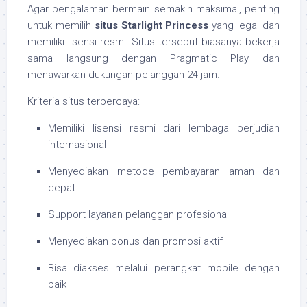
Agar pengalaman bermain semakin maksimal, penting
untuk memilih
situs Starlight Princess
yang legal dan
memiliki lisensi resmi. Situs tersebut biasanya bekerja
sama langsung dengan Pragmatic Play dan
menawarkan dukungan pelanggan 24 jam.
Kriteria situs terpercaya:
Memiliki lisensi resmi dari lembaga perjudian
internasional
Menyediakan metode pembayaran aman dan
cepat
Support layanan pelanggan profesional
Menyediakan bonus dan promosi aktif
Bisa diakses melalui perangkat mobile dengan
baik