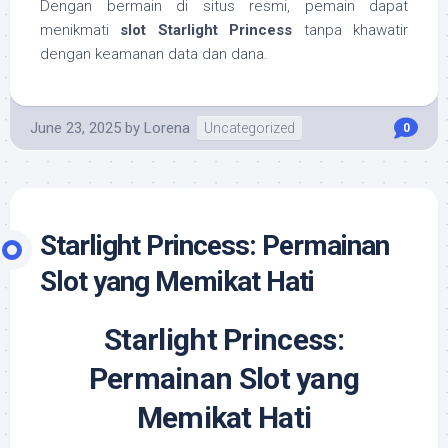
Dengan bermain di situs resmi, pemain dapat
menikmati
slot Starlight Princess
tanpa khawatir
dengan keamanan data dan dana.
June 23, 2025
by
Lorena
Uncategorized
0
Starlight Princess: Permainan
Slot yang Memikat Hati
Starlight Princess:
Permainan Slot yang
Memikat Hati