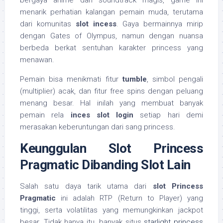
bergaya anime dan soundtrack magis, game ini
menarik perhatian kalangan pemain muda, terutama
dari komunitas
slot incess
. Gaya bermainnya mirip
dengan Gates of Olympus, namun dengan nuansa
berbeda berkat sentuhan karakter princess yang
menawan.
Pemain bisa menikmati fitur
tumble
, simbol pengali
(multiplier) acak, dan fitur free spins dengan peluang
menang besar. Hal inilah yang membuat banyak
pemain rela
inces slot login
setiap hari demi
merasakan keberuntungan dari sang princess.
Keunggulan Slot Princess
Pragmatic Dibanding Slot Lain
Salah satu daya tarik utama dari
slot Princess
Pragmatic
ini adalah RTP (Return to Player) yang
tinggi, serta volatilitas yang memungkinkan jackpot
besar. Tidak hanya itu, banyak situs
starlight princess