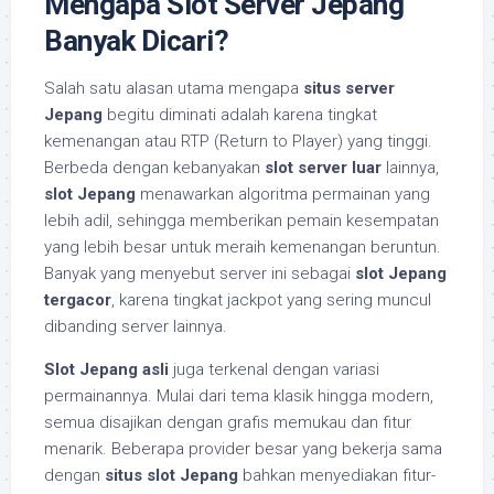
Mengapa Slot Server Jepang
Banyak Dicari?
Salah satu alasan utama mengapa
situs server
Jepang
begitu diminati adalah karena tingkat
kemenangan atau RTP (Return to Player) yang tinggi.
Berbeda dengan kebanyakan
slot server luar
lainnya,
slot Jepang
menawarkan algoritma permainan yang
lebih adil, sehingga memberikan pemain kesempatan
yang lebih besar untuk meraih kemenangan beruntun.
Banyak yang menyebut server ini sebagai
slot Jepang
tergacor
, karena tingkat jackpot yang sering muncul
dibanding server lainnya.
Slot Jepang asli
juga terkenal dengan variasi
permainannya. Mulai dari tema klasik hingga modern,
semua disajikan dengan grafis memukau dan fitur
menarik. Beberapa provider besar yang bekerja sama
dengan
situs slot Jepang
bahkan menyediakan fitur-