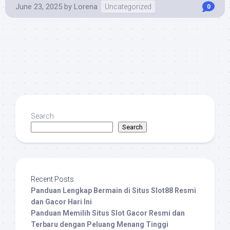
June 23, 2025
by
Lorena
Uncategorized
0
Search
Search
Recent Posts
Panduan Lengkap Bermain di Situs Slot88 Resmi
dan Gacor Hari Ini
Panduan Memilih Situs Slot Gacor Resmi dan
Terbaru dengan Peluang Menang Tinggi