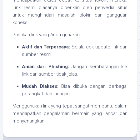
mendapatkan akses cepat ke situs favorit mereka.
Link resmi biasanya diberikan oleh penyedia situs
untuk menghindari masalah blokir dan gangguan
koneksi.
Pastikan link yang Anda gunakan:
Aktif dan Terpercaya:
Selalu cek update link dari
sumber resmi.
Aman dari Phishing:
Jangan sembarangan klik
link dari sumber tidak jelas.
Mudah Diakses:
Bisa dibuka dengan berbagai
perangkat dan jaringan.
Menggunakan link yang tepat sangat membantu dalam
mendapatkan pengalaman bermain yang lancar dan
menyenangkan.