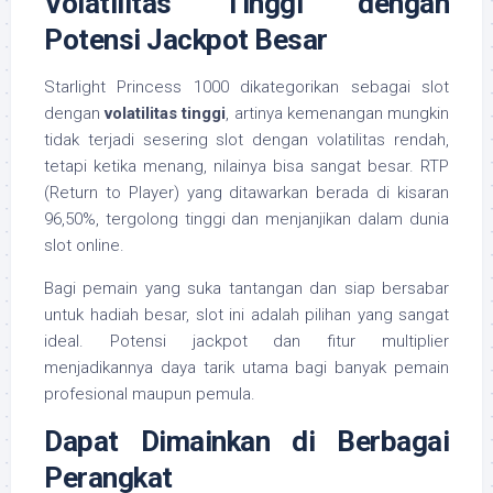
Volatilitas Tinggi dengan
Potensi Jackpot Besar
Starlight Princess 1000 dikategorikan sebagai slot
dengan
volatilitas tinggi
, artinya kemenangan mungkin
tidak terjadi sesering slot dengan volatilitas rendah,
tetapi ketika menang, nilainya bisa sangat besar. RTP
(Return to Player) yang ditawarkan berada di kisaran
96,50%, tergolong tinggi dan menjanjikan dalam dunia
slot online.
Bagi pemain yang suka tantangan dan siap bersabar
untuk hadiah besar, slot ini adalah pilihan yang sangat
ideal. Potensi jackpot dan fitur multiplier
menjadikannya daya tarik utama bagi banyak pemain
profesional maupun pemula.
Dapat Dimainkan di Berbagai
Perangkat