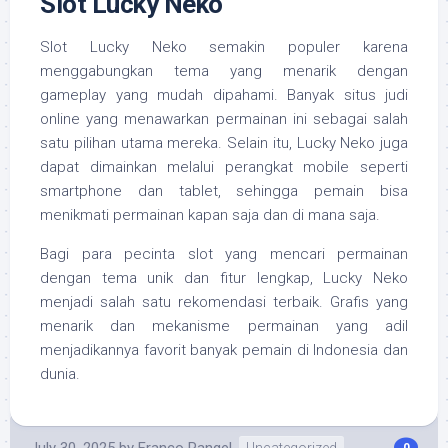
Slot Lucky Neko
Slot Lucky Neko semakin populer karena
menggabungkan tema yang menarik dengan
gameplay yang mudah dipahami. Banyak situs judi
online yang menawarkan permainan ini sebagai salah
satu pilihan utama mereka. Selain itu, Lucky Neko juga
dapat dimainkan melalui perangkat mobile seperti
smartphone dan tablet, sehingga pemain bisa
menikmati permainan kapan saja dan di mana saja.
Bagi para pecinta slot yang mencari permainan
dengan tema unik dan fitur lengkap, Lucky Neko
menjadi salah satu rekomendasi terbaik. Grafis yang
menarik dan mekanisme permainan yang adil
menjadikannya favorit banyak pemain di Indonesia dan
dunia.