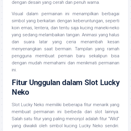
dengan desain yang cerah dan penuh warna.
Visual dalam permainan ini menampilkan berbagai
simbol yang berkaitan dengan keberuntungan, seperti
koin emas, lentera, dan tentu saja kucing maneki-neko
yang sedang melambaikan tangan. Animasi yang halus
dan suara latar yang ceria menambah kesan
menyenangkan saat bermain. Tampilan yang ramah
pengguna membuat pemain baru sekalipun bisa
dengan mudah memahami dan menikmati permainan
ini.
Fitur Unggulan dalam Slot Lucky
Neko
Slot Lucky Neko memiliki beberapa fitur menarik yang
membuat permainan ini berbeda dari slot lainnya.
Salah satu fitur yang paling menonjol adalah fitur “Wild”
yang diwakili oleh simbol kucing Lucky Neko sendiri.