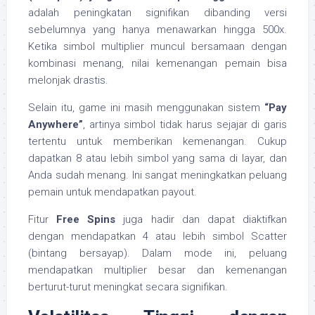
adalah peningkatan signifikan dibanding versi
sebelumnya yang hanya menawarkan hingga 500x.
Ketika simbol multiplier muncul bersamaan dengan
kombinasi menang, nilai kemenangan pemain bisa
melonjak drastis.
Selain itu, game ini masih menggunakan sistem
“Pay
Anywhere”
, artinya simbol tidak harus sejajar di garis
tertentu untuk memberikan kemenangan. Cukup
dapatkan 8 atau lebih simbol yang sama di layar, dan
Anda sudah menang. Ini sangat meningkatkan peluang
pemain untuk mendapatkan payout.
Fitur
Free Spins
juga hadir dan dapat diaktifkan
dengan mendapatkan 4 atau lebih simbol Scatter
(bintang bersayap). Dalam mode ini, peluang
mendapatkan multiplier besar dan kemenangan
berturut-turut meningkat secara signifikan.