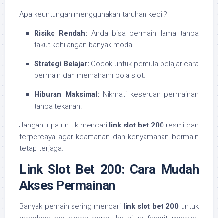
Apa keuntungan menggunakan taruhan kecil?
Risiko Rendah:
Anda bisa bermain lama tanpa
takut kehilangan banyak modal.
Strategi Belajar:
Cocok untuk pemula belajar cara
bermain dan memahami pola slot.
Hiburan Maksimal:
Nikmati keseruan permainan
tanpa tekanan.
Jangan lupa untuk mencari
link slot bet 200
resmi dan
terpercaya agar keamanan dan kenyamanan bermain
tetap terjaga.
Link Slot Bet 200: Cara Mudah
Akses Permainan
Banyak pemain sering mencari
link slot bet 200
untuk