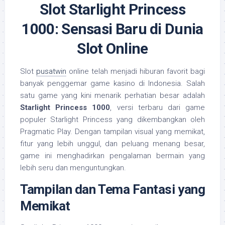
Slot Starlight Princess
1000: Sensasi Baru di Dunia
Slot Online
Slot
pusatwin
online telah menjadi hiburan favorit bagi
banyak penggemar game kasino di Indonesia. Salah
satu game yang kini menarik perhatian besar adalah
Starlight Princess 1000
, versi terbaru dari game
populer Starlight Princess yang dikembangkan oleh
Pragmatic Play. Dengan tampilan visual yang memikat,
fitur yang lebih unggul, dan peluang menang besar,
game ini menghadirkan pengalaman bermain yang
lebih seru dan menguntungkan.
Tampilan dan Tema Fantasi yang
Memikat