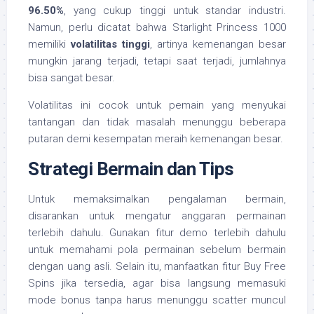
96.50%
, yang cukup tinggi untuk standar industri.
Namun, perlu dicatat bahwa Starlight Princess 1000
memiliki
volatilitas tinggi
, artinya kemenangan besar
mungkin jarang terjadi, tetapi saat terjadi, jumlahnya
bisa sangat besar.
Volatilitas ini cocok untuk pemain yang menyukai
tantangan dan tidak masalah menunggu beberapa
putaran demi kesempatan meraih kemenangan besar.
Strategi Bermain dan Tips
Untuk memaksimalkan pengalaman bermain,
disarankan untuk mengatur anggaran permainan
terlebih dahulu. Gunakan fitur demo terlebih dahulu
untuk memahami pola permainan sebelum bermain
dengan uang asli. Selain itu, manfaatkan fitur Buy Free
Spins jika tersedia, agar bisa langsung memasuki
mode bonus tanpa harus menunggu scatter muncul