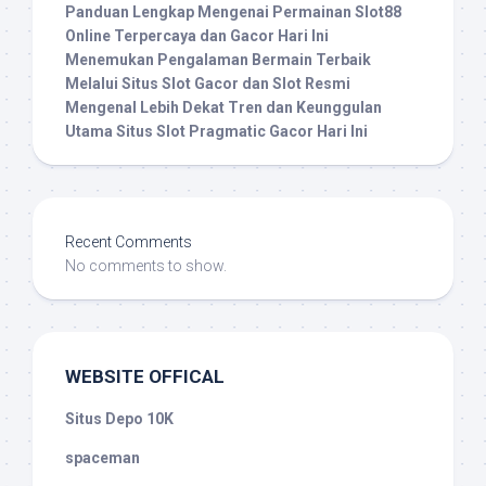
Panduan Lengkap Mengenai Permainan Slot88
Online Terpercaya dan Gacor Hari Ini
Menemukan Pengalaman Bermain Terbaik
Melalui Situs Slot Gacor dan Slot Resmi
Mengenal Lebih Dekat Tren dan Keunggulan
Utama Situs Slot Pragmatic Gacor Hari Ini
Recent Comments
No comments to show.
WEBSITE OFFICAL
Situs Depo 10K
spaceman