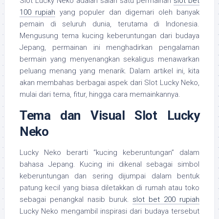
Slot Lucky Neko adalah salah satu permainan
slot bet
100 rupiah
yang populer dan digemari oleh banyak
pemain di seluruh dunia, terutama di Indonesia.
Mengusung tema kucing keberuntungan dari budaya
Jepang, permainan ini menghadirkan pengalaman
bermain yang menyenangkan sekaligus menawarkan
peluang menang yang menarik. Dalam artikel ini, kita
akan membahas berbagai aspek dari Slot Lucky Neko,
mulai dari tema, fitur, hingga cara memainkannya.
Tema dan Visual Slot Lucky
Neko
Lucky Neko berarti “kucing keberuntungan” dalam
bahasa Jepang. Kucing ini dikenal sebagai simbol
keberuntungan dan sering dijumpai dalam bentuk
patung kecil yang biasa diletakkan di rumah atau toko
sebagai penangkal nasib buruk.
slot bet 200 rupiah
Lucky Neko mengambil inspirasi dari budaya tersebut