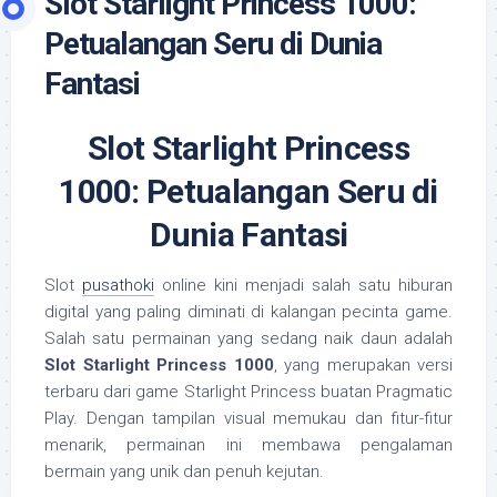
Slot Starlight Princess 1000:
Petualangan Seru di Dunia
Fantasi
Slot Starlight Princess
1000: Petualangan Seru di
Dunia Fantasi
Slot
pusathoki
online kini menjadi salah satu hiburan
digital yang paling diminati di kalangan pecinta game.
Salah satu permainan yang sedang naik daun adalah
Slot Starlight Princess 1000
, yang merupakan versi
terbaru dari game Starlight Princess buatan Pragmatic
Play. Dengan tampilan visual memukau dan fitur-fitur
menarik, permainan ini membawa pengalaman
bermain yang unik dan penuh kejutan.