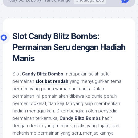
July 30, 2025
by
Franco Rangel
Uncategorized
0
Slot Candy Blitz Bombs:
Permainan Seru dengan Hadiah
Manis
Slot
Candy Blitz Bombs
merupakan salah satu
permainan
slot bet rendah
yang menyuguhkan tema
permen yang penuh warna dan manis. Dalam
permainan ini, pemain akan dibawa ke dunia penuh
permen, cokelat, dan kejutan yang siap memberikan
hadiah menggiurkan. Dikembangkan oleh penyedia
permainan terkemuka,
Candy Blitz Bombs
hadir
dengan desain yang menarik, grafis yang tajam, dan
mekanisme permainan yang seru, menjadikannya