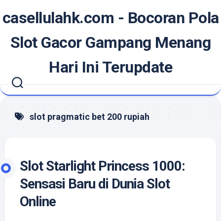
Skip
casellulahk.com - Bocoran Pola
to
content
Slot Gacor Gampang Menang
Hari Ini Terupdate
slot pragmatic bet 200 rupiah
Slot Starlight Princess 1000:
Sensasi Baru di Dunia Slot
Online