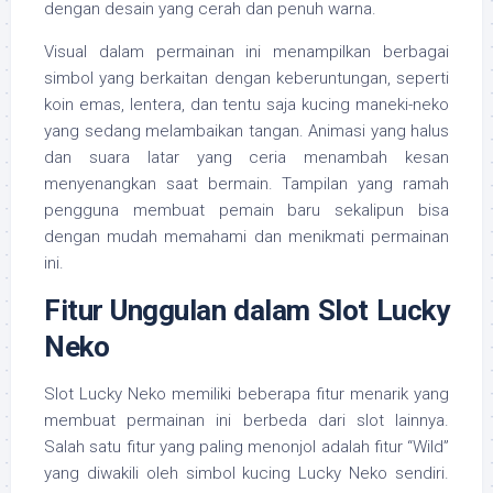
dengan desain yang cerah dan penuh warna.
Visual dalam permainan ini menampilkan berbagai
simbol yang berkaitan dengan keberuntungan, seperti
koin emas, lentera, dan tentu saja kucing maneki-neko
yang sedang melambaikan tangan. Animasi yang halus
dan suara latar yang ceria menambah kesan
menyenangkan saat bermain. Tampilan yang ramah
pengguna membuat pemain baru sekalipun bisa
dengan mudah memahami dan menikmati permainan
ini.
Fitur Unggulan dalam Slot Lucky
Neko
Slot Lucky Neko memiliki beberapa fitur menarik yang
membuat permainan ini berbeda dari slot lainnya.
Salah satu fitur yang paling menonjol adalah fitur “Wild”
yang diwakili oleh simbol kucing Lucky Neko sendiri.