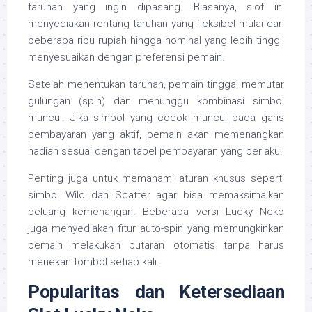
taruhan yang ingin dipasang. Biasanya, slot ini
menyediakan rentang taruhan yang fleksibel mulai dari
beberapa ribu rupiah hingga nominal yang lebih tinggi,
menyesuaikan dengan preferensi pemain.
Setelah menentukan taruhan, pemain tinggal memutar
gulungan (spin) dan menunggu kombinasi simbol
muncul. Jika simbol yang cocok muncul pada garis
pembayaran yang aktif, pemain akan memenangkan
hadiah sesuai dengan tabel pembayaran yang berlaku.
Penting juga untuk memahami aturan khusus seperti
simbol Wild dan Scatter agar bisa memaksimalkan
peluang kemenangan. Beberapa versi Lucky Neko
juga menyediakan fitur auto-spin yang memungkinkan
pemain melakukan putaran otomatis tanpa harus
menekan tombol setiap kali.
Popularitas dan Ketersediaan