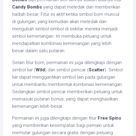
Candy Bombs
yang dapat meledak dan memberikan
hadiah besar. Fitur ini aktif ketika simbol bom muncul
di gulungan, yang kemudian akan meledak dan
mengubah simbol-simbol di sekitar mereka menjadi
simbol kemenangan. Ini membuka peluang untuk
mendapatkan kombinasi kemenangan yang lebih
besar dalam satu putaran.
Selain fitur bom, permainan ini juga dilengkapi dengan
simbol liar (
Wild
) dan simbol pencar (
Scatter
). Simbol
liar dapat menggantikan simbol lain pada gulungan
untuk membantu membentuk kombinasi kemenangan.
Sedangkan simbol pencar memberikan peluang untuk
memasuki putaran bonus, yang dapat menghasilkan
kemenangan lebih besar.
Permainan ini juga dilengkapi dengan fitur
Free Spins
yang memberikan kesempatan bagi pemain untuk
memutar gulungan secara gratis dengan peluang