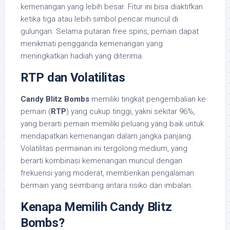
kemenangan yang lebih besar. Fitur ini bisa diaktifkan
ketika tiga atau lebih simbol pencar muncul di
gulungan. Selama putaran free spins, pemain dapat
menikmati pengganda kemenangan yang
meningkatkan hadiah yang diterima.
RTP dan Volatilitas
Candy Blitz Bombs
memiliki tingkat pengembalian ke
pemain (
RTP
) yang cukup tinggi, yakni sekitar 96%,
yang berarti pemain memiliki peluang yang baik untuk
mendapatkan kemenangan dalam jangka panjang.
Volatilitas permainan ini tergolong medium, yang
berarti kombinasi kemenangan muncul dengan
frekuensi yang moderat, memberikan pengalaman
bermain yang seimbang antara risiko dan imbalan.
Kenapa Memilih Candy Blitz
Bombs?