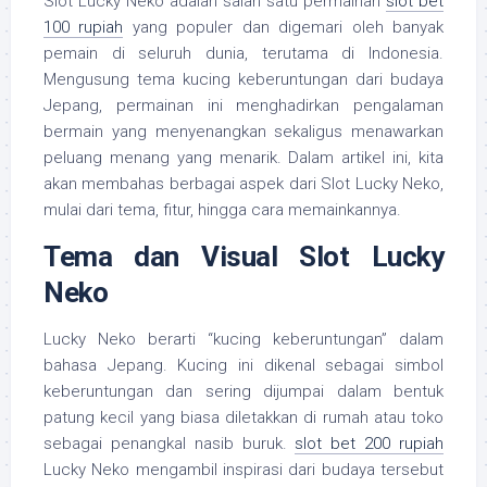
Slot Lucky Neko adalah salah satu permainan
slot bet
100 rupiah
yang populer dan digemari oleh banyak
pemain di seluruh dunia, terutama di Indonesia.
Mengusung tema kucing keberuntungan dari budaya
Jepang, permainan ini menghadirkan pengalaman
bermain yang menyenangkan sekaligus menawarkan
peluang menang yang menarik. Dalam artikel ini, kita
akan membahas berbagai aspek dari Slot Lucky Neko,
mulai dari tema, fitur, hingga cara memainkannya.
Tema dan Visual Slot Lucky
Neko
Lucky Neko berarti “kucing keberuntungan” dalam
bahasa Jepang. Kucing ini dikenal sebagai simbol
keberuntungan dan sering dijumpai dalam bentuk
patung kecil yang biasa diletakkan di rumah atau toko
sebagai penangkal nasib buruk.
slot bet 200 rupiah
Lucky Neko mengambil inspirasi dari budaya tersebut