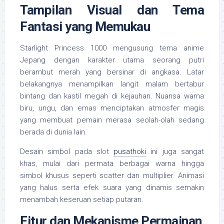
Tampilan Visual dan Tema
Fantasi yang Memukau
Starlight Princess 1000 mengusung tema anime
Jepang dengan karakter utama seorang putri
berambut merah yang bersinar di angkasa. Latar
belakangnya menampilkan langit malam bertabur
bintang dan kastil megah di kejauhan. Nuansa warna
biru, ungu, dan emas menciptakan atmosfer magis
yang membuat pemain merasa seolah-olah sedang
berada di dunia lain.
Desain simbol pada slot
pusathoki
ini juga sangat
khas, mulai dari permata berbagai warna hingga
simbol khusus seperti scatter dan multiplier. Animasi
yang halus serta efek suara yang dinamis semakin
menambah keseruan setiap putaran.
Fitur dan Mekanisme Permainan