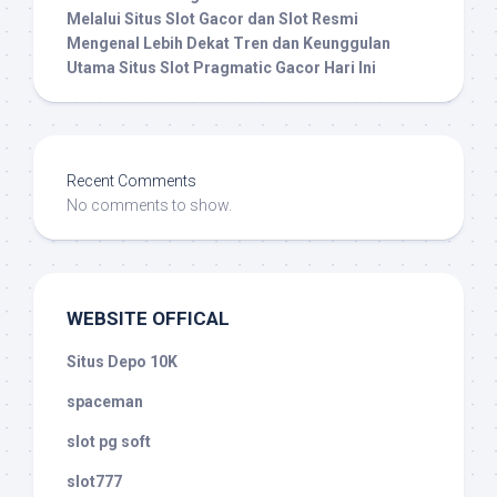
Melalui Situs Slot Gacor dan Slot Resmi
Mengenal Lebih Dekat Tren dan Keunggulan
Utama Situs Slot Pragmatic Gacor Hari Ini
Recent Comments
No comments to show.
WEBSITE OFFICAL
Situs Depo 10K
spaceman
slot pg soft
slot777