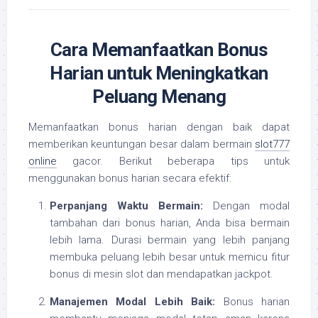
Cara Memanfaatkan Bonus
Harian untuk Meningkatkan
Peluang Menang
Memanfaatkan bonus harian dengan baik dapat
memberikan keuntungan besar dalam bermain
slot777
online
gacor. Berikut beberapa tips untuk
menggunakan bonus harian secara efektif:
Perpanjang Waktu Bermain:
Dengan modal
tambahan dari bonus harian, Anda bisa bermain
lebih lama. Durasi bermain yang lebih panjang
membuka peluang lebih besar untuk memicu fitur
bonus di mesin slot dan mendapatkan jackpot.
Manajemen Modal Lebih Baik:
Bonus harian