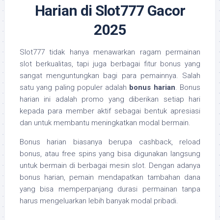
Harian di Slot777 Gacor
2025
Slot777 tidak hanya menawarkan ragam permainan
slot berkualitas, tapi juga berbagai fitur bonus yang
sangat menguntungkan bagi para pemainnya. Salah
satu yang paling populer adalah
bonus harian
. Bonus
harian ini adalah promo yang diberikan setiap hari
kepada para member aktif sebagai bentuk apresiasi
dan untuk membantu meningkatkan modal bermain.
Bonus harian biasanya berupa cashback, reload
bonus, atau free spins yang bisa digunakan langsung
untuk bermain di berbagai mesin slot. Dengan adanya
bonus harian, pemain mendapatkan tambahan dana
yang bisa memperpanjang durasi permainan tanpa
harus mengeluarkan lebih banyak modal pribadi.