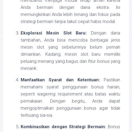
membantu menjaga modal tetap aman karena
Anda bermain dengan dana ekstra. Ini
memungkinkan Anda lebih tenang dan fokus pada
strategi bermain tanpa takut cepat habis modal.
Eksplorasi Mesin Slot Baru:
Dengan dana
tambahan, Anda bisa mencoba berbagai jenis
mesin slot yang sebelumnya belum pernah
dimainkan. Kadang, mesin slot baru memiliki
peluang menang yang bagus dan fitur bonus yang
menarik.
Manfaatkan Syarat dan Ketentuan:
Pastikan
memahami syarat penggunaan bonus harian,
seperti wagering requirement atau batas waktu
pemakaian. Dengan begitu, Anda dapat
mengoptimalkan penggunaan bonus agar tidak
terbuang sia-sia.
Kombinasikan dengan Strategi Bermain:
Bonus