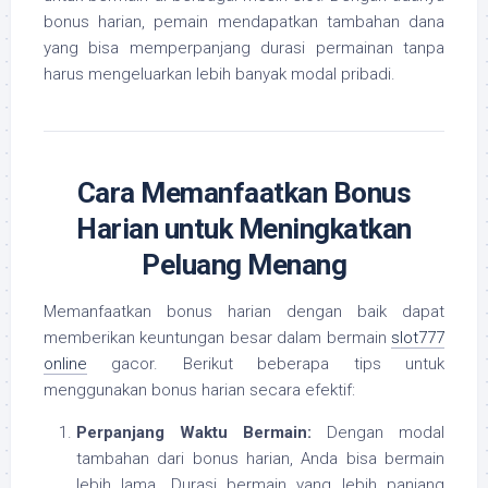
bonus harian, pemain mendapatkan tambahan dana
yang bisa memperpanjang durasi permainan tanpa
harus mengeluarkan lebih banyak modal pribadi.
Cara Memanfaatkan Bonus
Harian untuk Meningkatkan
Peluang Menang
Memanfaatkan bonus harian dengan baik dapat
memberikan keuntungan besar dalam bermain
slot777
online
gacor. Berikut beberapa tips untuk
menggunakan bonus harian secara efektif:
Perpanjang Waktu Bermain:
Dengan modal
tambahan dari bonus harian, Anda bisa bermain
lebih lama. Durasi bermain yang lebih panjang