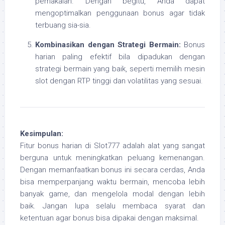
pemakaian. Dengan begitu, Anda dapat
mengoptimalkan penggunaan bonus agar tidak
terbuang sia-sia.
Kombinasikan dengan Strategi Bermain:
Bonus
harian paling efektif bila dipadukan dengan
strategi bermain yang baik, seperti memilih mesin
slot dengan RTP tinggi dan volatilitas yang sesuai.
Kesimpulan:
Fitur bonus harian di Slot777 adalah alat yang sangat
berguna untuk meningkatkan peluang kemenangan.
Dengan memanfaatkan bonus ini secara cerdas, Anda
bisa memperpanjang waktu bermain, mencoba lebih
banyak game, dan mengelola modal dengan lebih
baik. Jangan lupa selalu membaca syarat dan
ketentuan agar bonus bisa dipakai dengan maksimal.