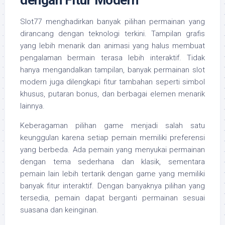
dengan Fitur Modern
Slot77 menghadirkan banyak pilihan permainan yang
dirancang dengan teknologi terkini. Tampilan grafis
yang lebih menarik dan animasi yang halus membuat
pengalaman bermain terasa lebih interaktif. Tidak
hanya mengandalkan tampilan, banyak permainan slot
modern juga dilengkapi fitur tambahan seperti simbol
khusus, putaran bonus, dan berbagai elemen menarik
lainnya.
Keberagaman pilihan game menjadi salah satu
keunggulan karena setiap pemain memiliki preferensi
yang berbeda. Ada pemain yang menyukai permainan
dengan tema sederhana dan klasik, sementara
pemain lain lebih tertarik dengan game yang memiliki
banyak fitur interaktif. Dengan banyaknya pilihan yang
tersedia, pemain dapat berganti permainan sesuai
suasana dan keinginan.