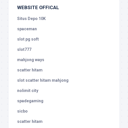
WEBSITE OFFICAL
Situs Depo 10K
spaceman
slot pg soft
slot777
mahjong ways
scatter hitam
slot scatter hitam mahjong
nolimit city
spadegaming
sicbo
scatter hitam