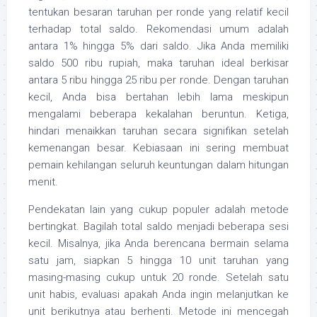
tentukan besaran taruhan per ronde yang relatif kecil
terhadap total saldo. Rekomendasi umum adalah
antara 1% hingga 5% dari saldo. Jika Anda memiliki
saldo 500 ribu rupiah, maka taruhan ideal berkisar
antara 5 ribu hingga 25 ribu per ronde. Dengan taruhan
kecil, Anda bisa bertahan lebih lama meskipun
mengalami beberapa kekalahan beruntun. Ketiga,
hindari menaikkan taruhan secara signifikan setelah
kemenangan besar. Kebiasaan ini sering membuat
pemain kehilangan seluruh keuntungan dalam hitungan
menit.
Pendekatan lain yang cukup populer adalah metode
bertingkat. Bagilah total saldo menjadi beberapa sesi
kecil. Misalnya, jika Anda berencana bermain selama
satu jam, siapkan 5 hingga 10 unit taruhan yang
masing-masing cukup untuk 20 ronde. Setelah satu
unit habis, evaluasi apakah Anda ingin melanjutkan ke
unit berikutnya atau berhenti. Metode ini mencegah