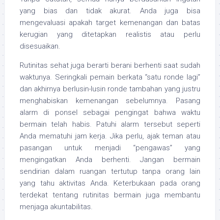
yang bias dan tidak akurat. Anda juga bisa
mengevaluasi apakah target kemenangan dan batas
kerugian yang ditetapkan realistis atau perlu
disesuaikan.
Rutinitas sehat juga berarti berani berhenti saat sudah
waktunya. Seringkali pemain berkata “satu ronde lagi”
dan akhirnya berlusin-lusin ronde tambahan yang justru
menghabiskan kemenangan sebelumnya. Pasang
alarm di ponsel sebagai pengingat bahwa waktu
bermain telah habis. Patuhi alarm tersebut seperti
Anda mematuhi jam kerja. Jika perlu, ajak teman atau
pasangan untuk menjadi “pengawas” yang
mengingatkan Anda berhenti. Jangan bermain
sendirian dalam ruangan tertutup tanpa orang lain
yang tahu aktivitas Anda. Keterbukaan pada orang
terdekat tentang rutinitas bermain juga membantu
menjaga akuntabilitas.