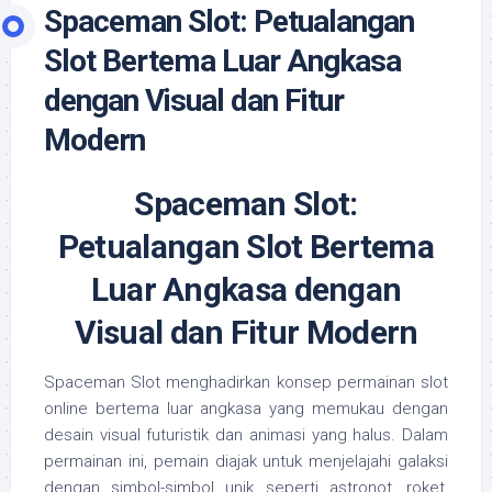
Spaceman Slot: Petualangan
Slot Bertema Luar Angkasa
dengan Visual dan Fitur
Modern
Spaceman Slot:
Petualangan Slot Bertema
Luar Angkasa dengan
Visual dan Fitur Modern
Spaceman Slot menghadirkan konsep permainan slot
online bertema luar angkasa yang memukau dengan
desain visual futuristik dan animasi yang halus. Dalam
permainan ini, pemain diajak untuk menjelajahi galaksi
dengan simbol-simbol unik seperti astronot, roket,