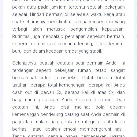
pekan atau pada jam-jam tertentu setelah pekerjaan
selesai. Hindari bermain di sela-sela waktu kerja atau
saat seharusnya beristirahat karena konsentrasi yang
terbagi akan merusak pengambilan keputusan.
Rutinitas juga mencakup persiapan sebelum bermain,
seperti memastikan suasana tenang, tidak terburu-
buru, dan dalam keadaan emosi yang stabil.
Selanjutnya, buatlah catatan sesi bermain Anda. Ini
terdengar seperti pekerjaan rumah, tetapi sangat
bermanfaat untuk introspeksi. Catat berapa total
taruhan, berapa total kemenangan, berapa kali Anda
cash out di bawah 2x, berapa kali di atas 5x, dan
bagaimana perasaan Anda selama bermain. Dari
catatan ini, Anda bisa melihat pola apakah
kemenangan cenderung datang saat Anda bermain di
pagi atau malam hari, apakah strategi tertentu lebih
berhasil, atau apakah emosi mempengaruhi hasil.
Tanpa catatan, semua hanya berdasarkan ingatan