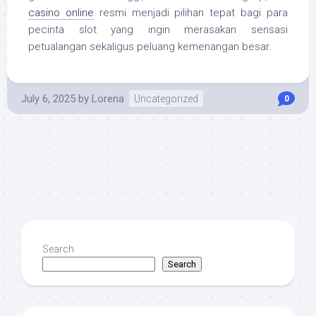
casino online
resmi menjadi pilihan tepat bagi para
pecinta slot yang ingin merasakan sensasi
petualangan sekaligus peluang kemenangan besar.
July 6, 2025
by
Lorena
Uncategorized
0
Search
Search