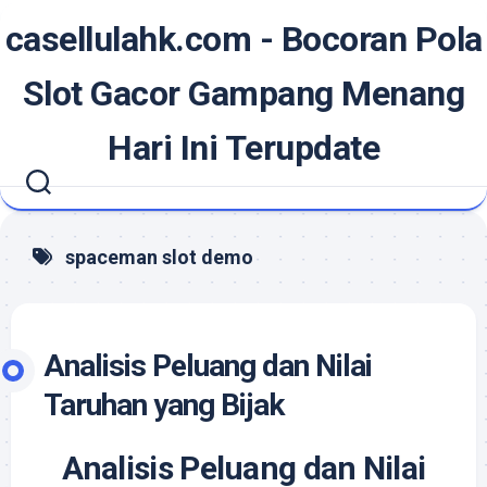
Skip
casellulahk.com - Bocoran Pola
to
content
Slot Gacor Gampang Menang
Hari Ini Terupdate
spaceman slot demo
Analisis Peluang dan Nilai
Taruhan yang Bijak
Analisis Peluang dan Nilai