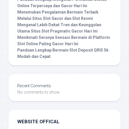
Online Terpercaya dan Gacor Hari Ini
Menemukan Pengalaman Bermain Terbaik
Melalui Situs Slot Gacor dan Slot Resmi
Mengenal Lebih Dekat Tren dan Keunggulan
Utama Situs Slot Pragmatic Gacor Hari Ini
Menikmati Serunya Sensasi Bermain di Platform
Slot Online Paling Gacor Hari Ini
Panduan Lengkap Bermain Slot Deposit QRIS 5k
Mudah dan Cepat
Recent Comments
No comments to show.
WEBSITE OFFICAL