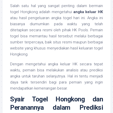
Salah satu hal yang sangat penting dalam bermain
togel Hongkong adalah mengetahui
angka keluar HK
atau hasil pengeluaran angka togel hari ini. Angka ini
biasanya diumumkan pada waktu yang telah
ditetapkan secara resmi oleh pihak HK Pools. Pemain
togel bisa memantau hasil tersebut melalui berbagai
sumber terpercaya, baik situs resmi maupun berbagai
website yang khusus menyediakan hasil keluaran togel
Hongkong.
Dengan mengetahui angka keluar HK secara tepat
waktu, pemain bisa melakukan analisis atau prediksi
angka untuk taruhan selanjutnya. Hal ini tentu menjadi
daya tarik tersendiri bagi para pemain yang ingin
mendapatkan kemenangan besar.
Syair Togel Hongkong dan
Peranannya dalam Prediksi