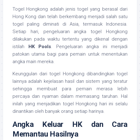
Togel Hongkong adalah jenis togel yang berasal dari
Hong Kong dan telah berkembang menjadi salah satu
togel paling diminati di Asia, termasuk Indonesia.
Setiap hari, pengeluaran angka togel Hongkong
dilakukan pada waktu tertentu yang dikenal dengan
istilah
HK Pools
. Pengeluaran angka ini menjadi
patokan utama bagi para pemain untuk menentukan
angka main mereka.
Keunggulan dari togel Hongkong dibandingkan togel
lainnya adalah kejelasan hasil dan sistem yang teratur
sehingga membuat para pemain merasa lebih
percaya dan nyaman dalam memasang taruhan. Hal
inilah yang menjadikan togel Hongkong hari ini selalu
dinantikan oleh banyak orang setiap harinya.
Angka Keluar HK dan Cara
Memantau Hasilnya