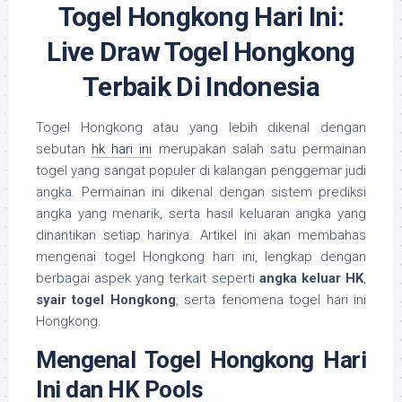
Togel Hongkong Hari Ini:
Live Draw Togel Hongkong
Terbaik Di Indonesia
Togel Hongkong atau yang lebih dikenal dengan
sebutan
hk hari ini
merupakan salah satu permainan
togel yang sangat populer di kalangan penggemar judi
angka. Permainan ini dikenal dengan sistem prediksi
angka yang menarik, serta hasil keluaran angka yang
dinantikan setiap harinya. Artikel ini akan membahas
mengenai togel Hongkong hari ini, lengkap dengan
berbagai aspek yang terkait seperti
angka keluar HK
,
syair togel Hongkong
, serta fenomena togel hari ini
Hongkong.
Mengenal Togel Hongkong Hari
Ini dan HK Pools