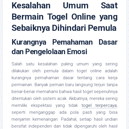
Kesalahan Umum Saat
Bermain Togel Online yang
Sebaiknya Dihindari Pemula
Kurangnya Pemahaman Dasar
dan Pengelolaan Emosi
Salah satu kesalahan paling umum yang sering
dilakukan oleh pemula dalam togel online adalah
kurangnya pemahaman dasar tentang cara kerja
permainan. Banyak pemain baru langsung terjun tanpa
benar-benar memahami bahwa hasil togel sepenuhnya
ditentukan oleh sistem acak. Akibatnya, mereka sering
memiliki ekspektasi yang tidak
togel terpercaya
,
seperti menganggap ada pola pasti yang bisa
menjamin kemenangan. Padahal, setiap hasil undian
bersifat independen dan tidak dipengaruhi oleh hasil