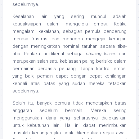
sebelumnya.
Kesalahan lain yang sering muncul adalah
ketidaksiapan dalam mengelola emosi. Ketika
mengalami kekalahan, sebagian pemula cenderung
merasa frustrasi dan mencoba mengejar kerugian
dengan meningkatkan nominal taruhan secara tiba-
tiba. Perilaku ini dikenal sebagai
chasing losses
dan
merupakan salah satu kebiasaan paling berisiko dalam
permainan berbasis peluang. Tanpa kontrol emosi
yang baik, pemain dapat dengan cepat kehilangan
kendali atas batas yang sudah mereka tetapkan
sebelumnya.
Selain itu, banyak pemula tidak menetapkan batas
anggaran sebelum bermain. Mereka sering
menggunakan dana yang seharusnya dialokasikan
untuk kebutuhan lain. Hal ini dapat menimbulkan
masalah keuangan jika tidak dikendalikan sejak awal.