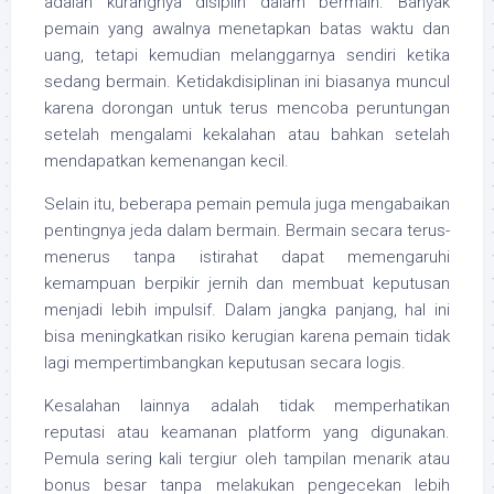
adalah kurangnya disiplin dalam bermain. Banyak
pemain yang awalnya menetapkan batas waktu dan
uang, tetapi kemudian melanggarnya sendiri ketika
sedang bermain. Ketidakdisiplinan ini biasanya muncul
karena dorongan untuk terus mencoba peruntungan
setelah mengalami kekalahan atau bahkan setelah
mendapatkan kemenangan kecil.
Selain itu, beberapa pemain pemula juga mengabaikan
pentingnya jeda dalam bermain. Bermain secara terus-
menerus tanpa istirahat dapat memengaruhi
kemampuan berpikir jernih dan membuat keputusan
menjadi lebih impulsif. Dalam jangka panjang, hal ini
bisa meningkatkan risiko kerugian karena pemain tidak
lagi mempertimbangkan keputusan secara logis.
Kesalahan lainnya adalah tidak memperhatikan
reputasi atau keamanan platform yang digunakan.
Pemula sering kali tergiur oleh tampilan menarik atau
bonus besar tanpa melakukan pengecekan lebih