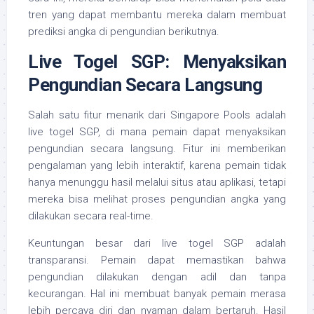
tren yang dapat membantu mereka dalam membuat
prediksi angka di pengundian berikutnya.
Live Togel SGP: Menyaksikan
Pengundian Secara Langsung
Salah satu fitur menarik dari Singapore Pools adalah
live togel SGP, di mana pemain dapat menyaksikan
pengundian secara langsung. Fitur ini memberikan
pengalaman yang lebih interaktif, karena pemain tidak
hanya menunggu hasil melalui situs atau aplikasi, tetapi
mereka bisa melihat proses pengundian angka yang
dilakukan secara real-time.
Keuntungan besar dari live togel SGP adalah
transparansi. Pemain dapat memastikan bahwa
pengundian dilakukan dengan adil dan tanpa
kecurangan. Hal ini membuat banyak pemain merasa
lebih percaya diri dan nyaman dalam bertaruh. Hasil