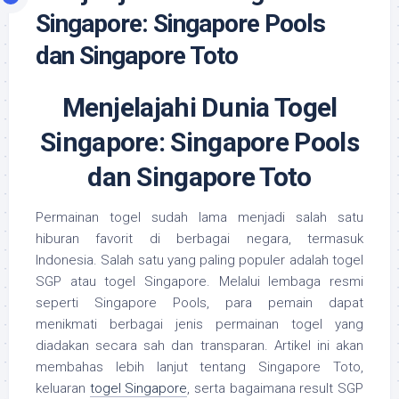
Singapore: Singapore Pools
dan Singapore Toto
Menjelajahi Dunia Togel
Singapore: Singapore Pools
dan Singapore Toto
Permainan togel sudah lama menjadi salah satu
hiburan favorit di berbagai negara, termasuk
Indonesia. Salah satu yang paling populer adalah togel
SGP atau togel Singapore. Melalui lembaga resmi
seperti Singapore Pools, para pemain dapat
menikmati berbagai jenis permainan togel yang
diadakan secara sah dan transparan. Artikel ini akan
membahas lebih lanjut tentang Singapore Toto,
keluaran
togel Singapore
, serta bagaimana result SGP