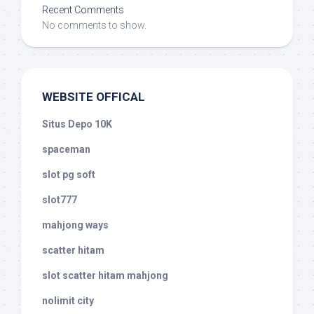
Recent Comments
No comments to show.
WEBSITE OFFICAL
Situs Depo 10K
spaceman
slot pg soft
slot777
mahjong ways
scatter hitam
slot scatter hitam mahjong
nolimit city