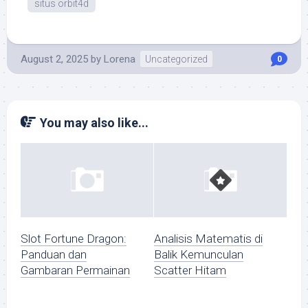
situs orbit4d
August 2, 2025
by
Lorena
Uncategorized
0
You may also like...
Slot Fortune Dragon:
Analisis Matematis di
Panduan dan
Balik Kemunculan
Gambaran Permainan
Scatter Hitam