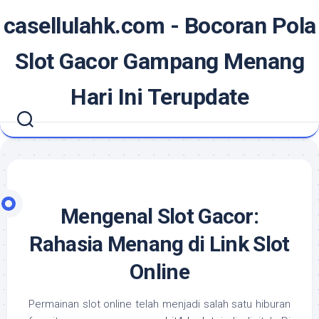
Skip
casellulahk.com - Bocoran Pola
to
content
Slot Gacor Gampang Menang
Hari Ini Terupdate
Mengenal Slot Gacor:
Rahasia Menang di Link Slot
Online
Permainan slot online telah menjadi salah satu hiburan