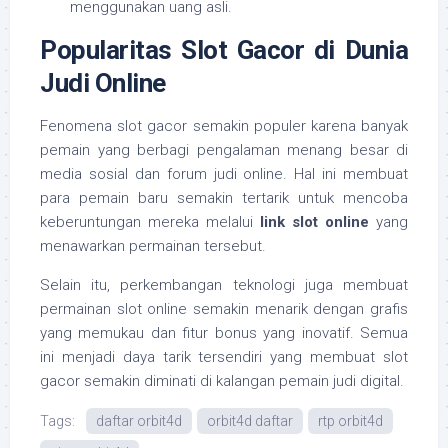
menggunakan uang asli.
Popularitas Slot Gacor di Dunia
Judi Online
Fenomena slot gacor semakin populer karena banyak
pemain yang berbagi pengalaman menang besar di
media sosial dan forum judi online. Hal ini membuat
para pemain baru semakin tertarik untuk mencoba
keberuntungan mereka melalui
link slot online
yang
menawarkan permainan tersebut.
Selain itu, perkembangan teknologi juga membuat
permainan slot online semakin menarik dengan grafis
yang memukau dan fitur bonus yang inovatif. Semua
ini menjadi daya tarik tersendiri yang membuat slot
gacor semakin diminati di kalangan pemain judi digital.
Tags:
daftar orbit4d
orbit4d daftar
rtp orbit4d