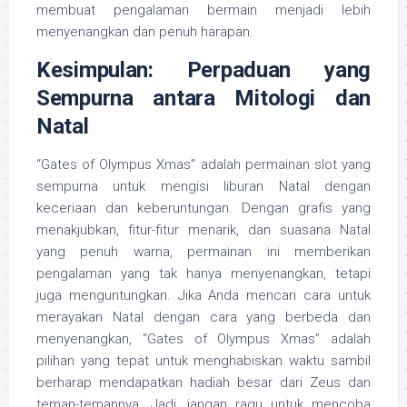
membuat pengalaman bermain menjadi lebih
menyenangkan dan penuh harapan.
Kesimpulan: Perpaduan yang
Sempurna antara Mitologi dan
Natal
“Gates of Olympus Xmas” adalah permainan slot yang
sempurna untuk mengisi liburan Natal dengan
keceriaan dan keberuntungan. Dengan grafis yang
menakjubkan, fitur-fitur menarik, dan suasana Natal
yang penuh warna, permainan ini memberikan
pengalaman yang tak hanya menyenangkan, tetapi
juga menguntungkan. Jika Anda mencari cara untuk
merayakan Natal dengan cara yang berbeda dan
menyenangkan, “Gates of Olympus Xmas” adalah
pilihan yang tepat untuk menghabiskan waktu sambil
berharap mendapatkan hadiah besar dari Zeus dan
teman-temannya. Jadi, jangan ragu untuk mencoba