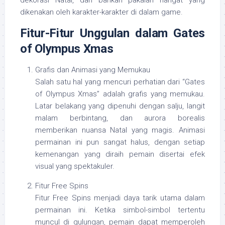
dekorasi Natal, dan bahkan pakaian hangat yang
dikenakan oleh karakter-karakter di dalam game.
Fitur-Fitur Unggulan dalam Gates
of Olympus Xmas
Grafis dan Animasi yang Memukau
Salah satu hal yang mencuri perhatian dari “Gates
of Olympus Xmas” adalah grafis yang memukau.
Latar belakang yang dipenuhi dengan salju, langit
malam berbintang, dan aurora borealis
memberikan nuansa Natal yang magis. Animasi
permainan ini pun sangat halus, dengan setiap
kemenangan yang diraih pemain disertai efek
visual yang spektakuler.
Fitur Free Spins
Fitur Free Spins menjadi daya tarik utama dalam
permainan ini. Ketika simbol-simbol tertentu
muncul di gulungan, pemain dapat memperoleh