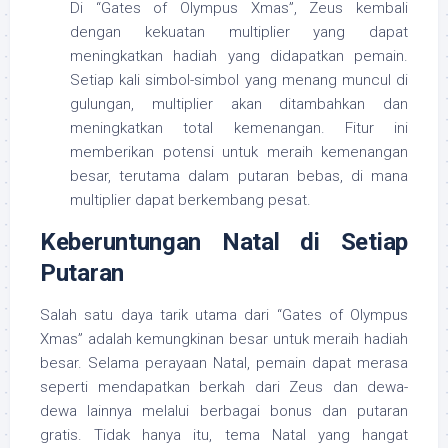
Di “Gates of Olympus Xmas”, Zeus kembali
dengan kekuatan multiplier yang dapat
meningkatkan hadiah yang didapatkan pemain.
Setiap kali simbol-simbol yang menang muncul di
gulungan, multiplier akan ditambahkan dan
meningkatkan total kemenangan. Fitur ini
memberikan potensi untuk meraih kemenangan
besar, terutama dalam putaran bebas, di mana
multiplier dapat berkembang pesat.
Keberuntungan Natal di Setiap
Putaran
Salah satu daya tarik utama dari “Gates of Olympus
Xmas” adalah kemungkinan besar untuk meraih hadiah
besar. Selama perayaan Natal, pemain dapat merasa
seperti mendapatkan berkah dari Zeus dan dewa-
dewa lainnya melalui berbagai bonus dan putaran
gratis. Tidak hanya itu, tema Natal yang hangat