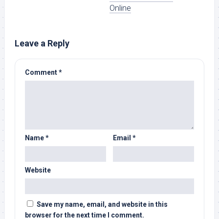
Online
Leave a Reply
Comment
*
Name
*
Email
*
Website
Save my name, email, and website in this
browser for the next time I comment.