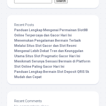
Search
Recent Posts
Panduan Lengkap Mengenai Permainan Slot88
Online Terpercaya dan Gacor Hari Ini
Menemukan Pengalaman Bermain Terbaik
Melalui Situs Slot Gacor dan Slot Resmi
Mengenal Lebih Dekat Tren dan Keunggulan
Utama Situs Slot Pragmatic Gacor Hari Ini
Menikmati Serunya Sensasi Bermain di Platform
Slot Online Paling Gacor Hari Ini
Panduan Lengkap Bermain Slot Deposit QRIS 5k
Mudah dan Cepat
Recent Comments