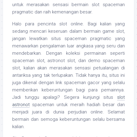
untuk merasakan sensasi bermain slot spaceman
pragmatic dan raih kemenangan besar.
Halo para pencinta slot online. Bagi kalian yang
sedang mencari keseruan dalam bermain game slot,
jangan lewatkan situs spaceman pragmatic yang
menawarkan pengalaman luar angkasa yang seru dan
mendebarkan. Dengan koleksi permainan seperti
spaceman slot, astronot slot, dan demo spaceman
slot, kalian akan merasakan sensasi petualangan di
antariksa yang tak terlupakan. Tidak hanya itu, situs ini
juga dikenal dengan link spaceman gacor yang selalu
memberikan keberuntungan bagi para pemainnya.
Jadi tunggu apalagi? Segera kunjungi situs
slot
astronot
spaceman untuk meraih hadiah besar dan
menjadi juara di dunia perjudian online. Selamat
bermain dan semoga keberuntungan selalu bersama
kalian.