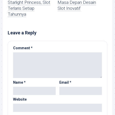
Starlight Princess, Slot
Masa Depan Desain
Terlaris Setiap
Slot Inovatif
Tahunnya
Leave a Reply
Comment
*
Name
*
Email
*
Website