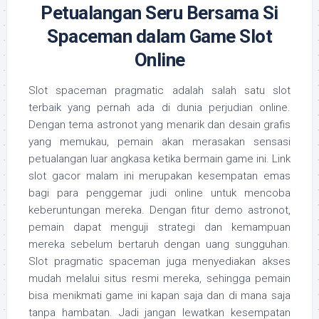
Petualangan Seru Bersama Si
Spaceman dalam Game Slot
Online
Slot spaceman pragmatic adalah salah satu slot
terbaik yang pernah ada di dunia perjudian online.
Dengan tema astronot yang menarik dan desain grafis
yang memukau, pemain akan merasakan sensasi
petualangan luar angkasa ketika bermain game ini. Link
slot gacor malam ini merupakan kesempatan emas
bagi para penggemar judi online untuk mencoba
keberuntungan mereka. Dengan fitur demo astronot,
pemain dapat menguji strategi dan kemampuan
mereka sebelum bertaruh dengan uang sungguhan.
Slot pragmatic spaceman juga menyediakan akses
mudah melalui situs resmi mereka, sehingga pemain
bisa menikmati game ini kapan saja dan di mana saja
tanpa hambatan. Jadi jangan lewatkan kesempatan