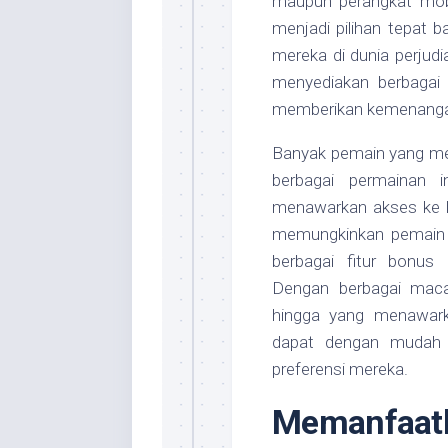
maupun perangkat mobi
menjadi pilihan tepat 
mereka di dunia perjudi
menyediakan berbagai 
memberikan kemenangan 
Banyak pemain yang m
berbagai permainan i
menawarkan akses ke
memungkinkan pemain 
berbagai fitur bonus
Dengan berbagai maca
hingga yang menawark
dapat dengan mudah
preferensi mereka.
Memanfa