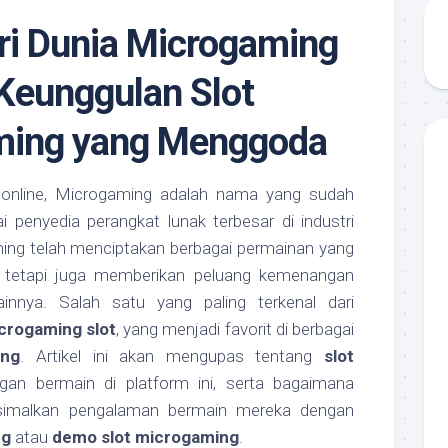
ri Dunia Microgaming
Keunggulan Slot
ming yang Menggoda
 online, Microgaming adalah nama yang sudah
ai penyedia perangkat lunak terbesar di industri
ming telah menciptakan berbagai permainan yang
r tetapi juga memberikan peluang kemenangan
innya. Salah satu yang paling terkenal dari
crogaming slot
, yang menjadi favorit di berbagai
ing
. Artikel ini akan mengupas tentang
slot
ngan bermain di platform ini, serta bagaimana
imalkan pengalaman bermain mereka dengan
ng
atau
demo slot microgaming
.