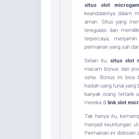
situs slot microgam
keandalannya dalam m
aman. Situs yang me
teregulasi dan memili
terpercaya, menjami
permainan yang sah dan
Selain itu,
situs slot
macam bonus dan prom
setia. Bonus ini bisa
hadiah uang tunai yang
banyak orang tertarik
mereka di
link slot mi
Tak hanya itu, kemamp
menjadi keuntungan u
Permainan ini didesain 