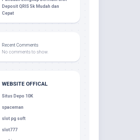
Deposit QRIS 5k Mudah dan
Cepat
Recent Comments
No comments to show.
WEBSITE OFFICAL
Situs Depo 10K
spaceman
slot pg soft
slot777