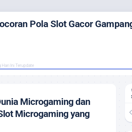
Bocoran Pola Slot Gacor Gampan
ari Ini Terupdate
Dunia Microgaming dan
Slot Microgaming yang