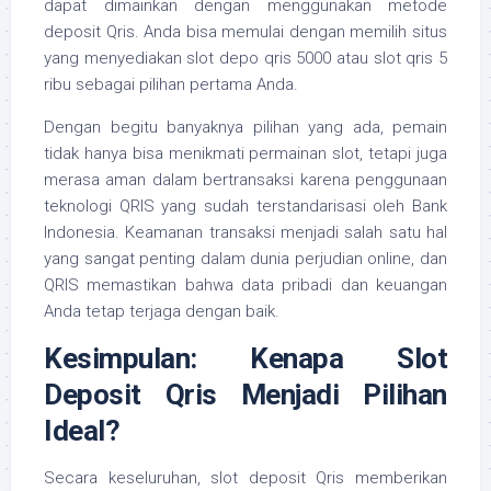
dapat dimainkan dengan menggunakan metode
deposit Qris. Anda bisa memulai dengan memilih situs
yang menyediakan slot depo qris 5000 atau slot qris 5
ribu sebagai pilihan pertama Anda.
Dengan begitu banyaknya pilihan yang ada, pemain
tidak hanya bisa menikmati permainan slot, tetapi juga
merasa aman dalam bertransaksi karena penggunaan
teknologi QRIS yang sudah terstandarisasi oleh Bank
Indonesia. Keamanan transaksi menjadi salah satu hal
yang sangat penting dalam dunia perjudian online, dan
QRIS memastikan bahwa data pribadi dan keuangan
Anda tetap terjaga dengan baik.
Kesimpulan: Kenapa Slot
Deposit Qris Menjadi Pilihan
Ideal?
Secara keseluruhan, slot deposit Qris memberikan