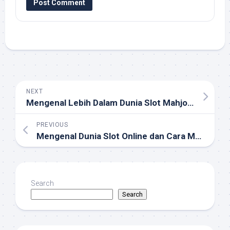
NEXT
Mengenal Lebih Dalam Dunia Slot Mahjong: Pilihan Terbaik untuk Para Pecinta Game Slot
PREVIOUS
Mengenal Dunia Slot Online dan Cara Mendapatkan Slot Gacor Maxwin
Search
Search