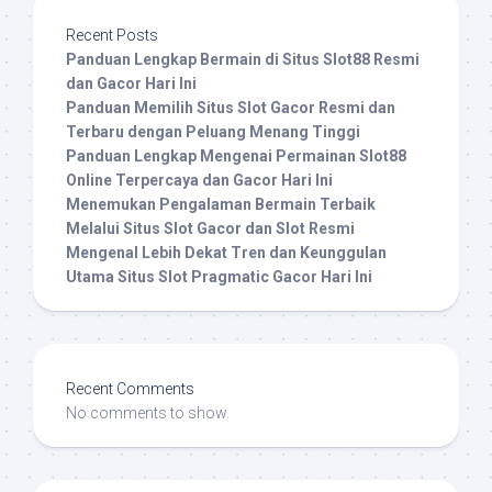
Recent Posts
Panduan Lengkap Bermain di Situs Slot88 Resmi
dan Gacor Hari Ini
Panduan Memilih Situs Slot Gacor Resmi dan
Terbaru dengan Peluang Menang Tinggi
Panduan Lengkap Mengenai Permainan Slot88
Online Terpercaya dan Gacor Hari Ini
Menemukan Pengalaman Bermain Terbaik
Melalui Situs Slot Gacor dan Slot Resmi
Mengenal Lebih Dekat Tren dan Keunggulan
Utama Situs Slot Pragmatic Gacor Hari Ini
Recent Comments
No comments to show.