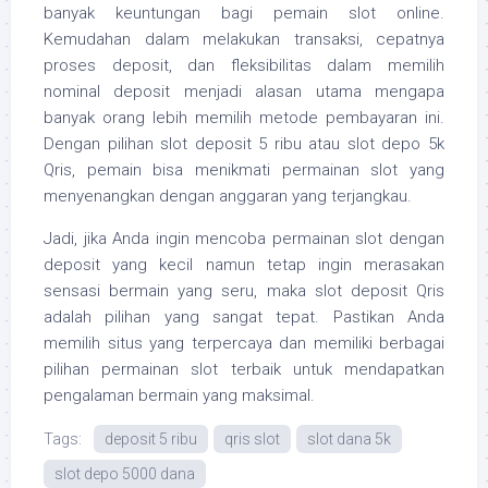
banyak keuntungan bagi pemain slot online.
Kemudahan dalam melakukan transaksi, cepatnya
proses deposit, dan fleksibilitas dalam memilih
nominal deposit menjadi alasan utama mengapa
banyak orang lebih memilih metode pembayaran ini.
Dengan pilihan slot deposit 5 ribu atau slot depo 5k
Qris, pemain bisa menikmati permainan slot yang
menyenangkan dengan anggaran yang terjangkau.
Jadi, jika Anda ingin mencoba permainan slot dengan
deposit yang kecil namun tetap ingin merasakan
sensasi bermain yang seru, maka slot deposit Qris
adalah pilihan yang sangat tepat. Pastikan Anda
memilih situs yang terpercaya dan memiliki berbagai
pilihan permainan slot terbaik untuk mendapatkan
pengalaman bermain yang maksimal.
Tags:
deposit 5 ribu
qris slot
slot dana 5k
slot depo 5000 dana