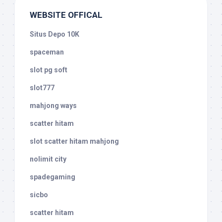
WEBSITE OFFICAL
Situs Depo 10K
spaceman
slot pg soft
slot777
mahjong ways
scatter hitam
slot scatter hitam mahjong
nolimit city
spadegaming
sicbo
scatter hitam