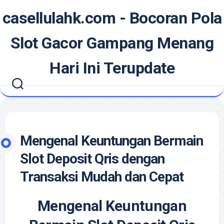
Skip
casellulahk.com - Bocoran Pola
to
content
Slot Gacor Gampang Menang
Hari Ini Terupdate
Mengenal Keuntungan Bermain
Slot Deposit Qris dengan
Transaksi Mudah dan Cepat
Mengenal Keuntungan