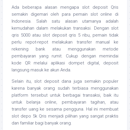
Ada beberapa alasan mengapa slot deposit Qris
semakin digemari oleh para pemain slot online di
Indonesia. Salah satu alasan utamanya adalah
kemudahan dalam melakukan transaksi. Dengan slot
qris 5000 atau slot deposit qris 5 ribu, pemain tidak
perlu repot-repot melakukan transfer manual ke
rekening bank atau menggunakan metode
pembayaran yang rumit. Cukup dengan memindai
kode QR melalui aplikasi dompet digital, deposit
langsung masuk ke akun Anda.
Selain itu, slot deposit dana juga semakin populer
karena banyak orang sudah terbiasa menggunakan
platform tersebut untuk berbagai transaksi, baik itu
untuk belanja online, pembayaran tagihan, atau
transfer uang ke sesama pengguna. Hal ini membuat
slot depo 5k Qris menjadi pilihan yang sangat praktis
dan familiar bagi banyak orang.