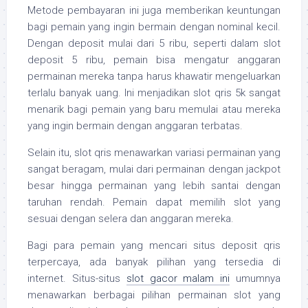
Metode pembayaran ini juga memberikan keuntungan
bagi pemain yang ingin bermain dengan nominal kecil.
Dengan deposit mulai dari 5 ribu, seperti dalam slot
deposit 5 ribu, pemain bisa mengatur anggaran
permainan mereka tanpa harus khawatir mengeluarkan
terlalu banyak uang. Ini menjadikan slot qris 5k sangat
menarik bagi pemain yang baru memulai atau mereka
yang ingin bermain dengan anggaran terbatas.
Selain itu, slot qris menawarkan variasi permainan yang
sangat beragam, mulai dari permainan dengan jackpot
besar hingga permainan yang lebih santai dengan
taruhan rendah. Pemain dapat memilih slot yang
sesuai dengan selera dan anggaran mereka.
Bagi para pemain yang mencari situs deposit qris
terpercaya, ada banyak pilihan yang tersedia di
internet. Situs-situs
slot gacor malam ini
umumnya
menawarkan berbagai pilihan permainan slot yang