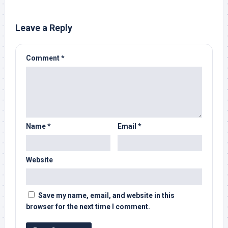
Leave a Reply
Comment
*
Name
*
Email
*
Website
Save my name, email, and website in this
browser for the next time I comment.