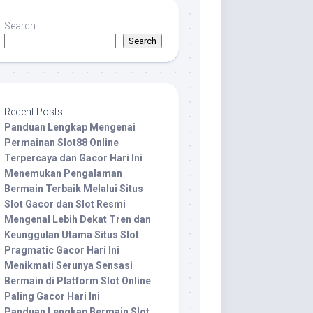
Search
Search
Recent Posts
Panduan Lengkap Mengenai
Permainan Slot88 Online
Terpercaya dan Gacor Hari Ini
Menemukan Pengalaman
Bermain Terbaik Melalui Situs
Slot Gacor dan Slot Resmi
Mengenal Lebih Dekat Tren dan
Keunggulan Utama Situs Slot
Pragmatic Gacor Hari Ini
Menikmati Serunya Sensasi
Bermain di Platform Slot Online
Paling Gacor Hari Ini
Panduan Lengkap Bermain Slot