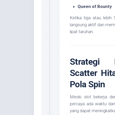
Queen of Bounty
Ketika tiga atau lebih
langsung aktif dan mem
lipat taruhan.
Strategi 
Scatter Hi
Pola Spin
Meski slot bekerja d
percaya ada waktu da
yang dapat meningkatk