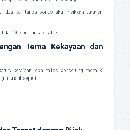
l dua kali tanpa bonus aktif, naikkan taruhan
etelah 50 spin tanpa scatter
dengan Tema Kekayaan dan
run, kerajaan, dan mitos cenderung memiliki
ng muncul, seperti: