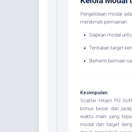
Kelola Modal 
Pengelolaan modal adal
menikmati permainan:
Siapkan modal untu
Tentukan target ke
Berhenti bermain sa
Kesimpulan:
Scatter Hitam PG Sof
bonus besar dan jack
waktu main yang tepat,
modal dan target deng