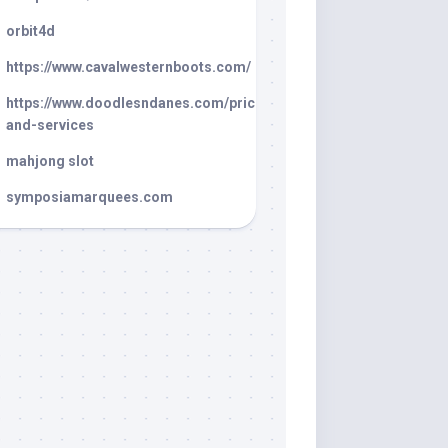
orbit4d
https://www.cavalwesternboots.com/
https://www.doodlesndanes.com/pricing-
and-services
mahjong slot
symposiamarquees.com