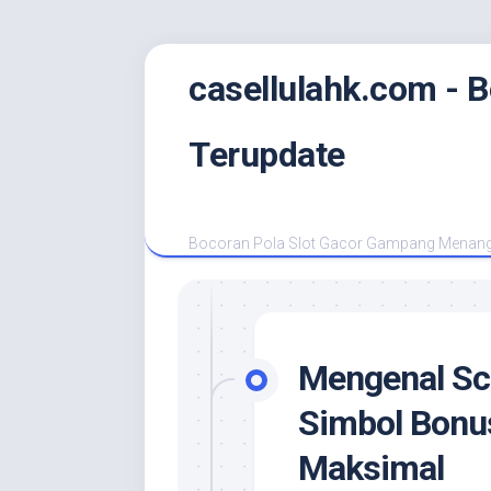
Skip
casellulahk.com - 
to
content
Terupdate
Bocoran Pola Slot Gacor Gampang Menang H
Mengenal Sca
Simbol Bonu
Maksimal