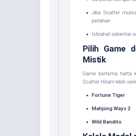
Jika Scatter muncu
perlahan
Istirahat sebentar s
Pilih Game 
Mistik
Game bertema harta ka
Scatter Hitam lebih seri
Fortune Tiger
Mahjong Ways 2
Wild Bandito