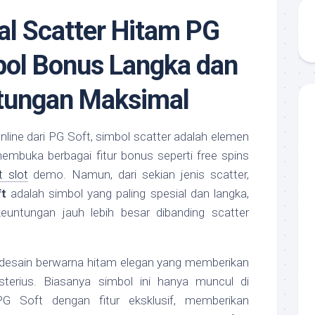
l Scatter Hitam PG
bol Bonus Langka dan
tungan Maksimal
line dari PG Soft, simbol scatter adalah elemen
mbuka berbagai fitur bonus seperti free spins
t slot
demo. Namun, dari sekian jenis scatter,
t
adalah simbol yang paling spesial dan langka,
untungan jauh lebih besar dibanding scatter
 desain berwarna hitam elegan yang memberikan
erius. Biasanya simbol ini hanya muncul di
PG Soft dengan fitur eksklusif, memberikan