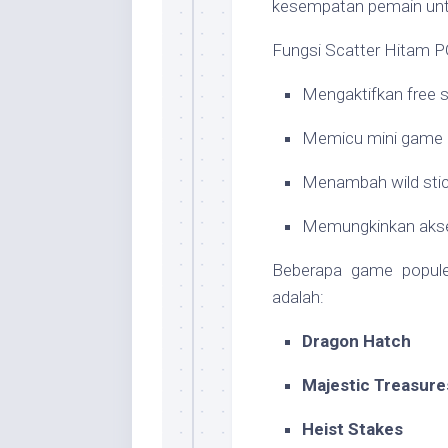
kesempatan pemain unt
Fungsi Scatter Hitam PG
Mengaktifkan free sp
Memicu mini game b
Menambah wild stick
Memungkinkan akses
Beberapa game popule
adalah:
Dragon Hatch
Majestic Treasure
Heist Stakes