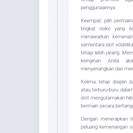
penggunaannya.
Keempat, pilih permai
tingkat risiko yang A
menawarkan kemenanga
sementara slot volatil
tetapi lebih jarang. Me
keinginan Anda ak
menyenangkan dan men
Kelima, tetap disiplin
atau terburu-buru dal
slot mengutamakan hibu
bermain secara bertang
Dengan menerapkan ti
peluang kemenangan saa