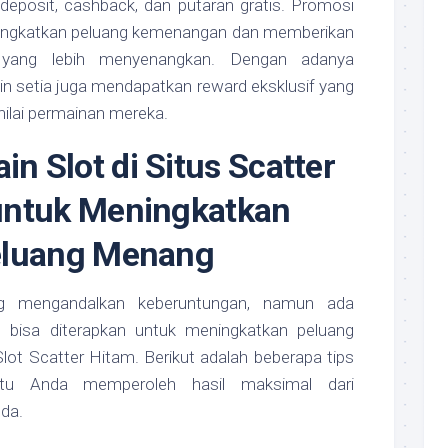
 deposit, cashback, dan putaran gratis. Promosi
eningkatkan peluang kemenangan dan memberikan
 yang lebih menyenangkan. Dengan adanya
in setia juga mendapatkan reward eksklusif yang
ilai permainan mereka.
in Slot di Situs Scatter
untuk Meningkatkan
luang Menang
g mengandalkan keberuntungan, namun ada
g bisa diterapkan untuk meningkatkan peluang
lot Scatter Hitam. Berikut adalah beberapa tips
u Anda memperoleh hasil maksimal dari
da.