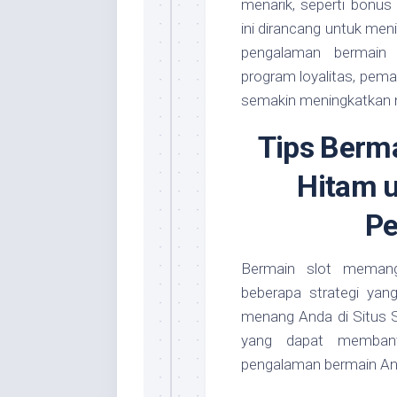
menarik, seperti bonus
ini dirancang untuk m
pengalaman bermain
program loyalitas, pema
semakin meningkatkan n
Tips Berma
Hitam 
Pe
Bermain slot meman
beberapa strategi yan
menang Anda di Situs S
yang dapat membant
pengalaman bermain An