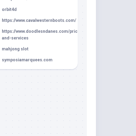
orbit4d
https://www.cavalwesternboots.com/
https://www.doodlesndanes.com/pricing-
and-services
mahjong slot
symposiamarquees.com