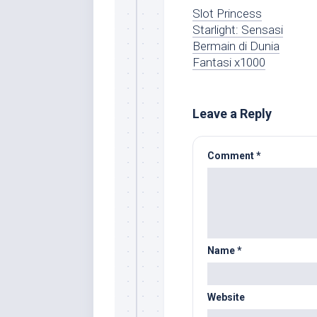
Slot Princess
Starlight: Sensasi
Bermain di Dunia
Fantasi x1000
Leave a Reply
Comment
*
Name
*
Website