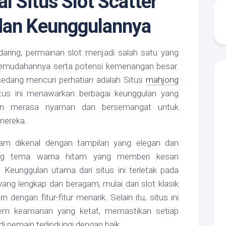
 Situs Slot Scatter
dan Keunggulannya
daring, permainan slot menjadi salah satu yang
 kemudahannya serta potensi kemenangan besar.
sedang mencuri perhatian adalah Situs
mahjong
tus ini menawarkan berbagai keunggulan yang
n merasa nyaman dan bersemangat untuk
mereka.
tam dikenal dengan tampilan yang elegan dan
ung tema warna hitam yang memberi kesan
. Keunggulan utama dari situs ini terletak pada
yang lengkap dan beragam, mulai dari slot klasik
 dengan fitur-fitur menarik. Selain itu, situs ini
em keamanan yang ketat, memastikan setiap
di pemain terlindungi dengan baik.