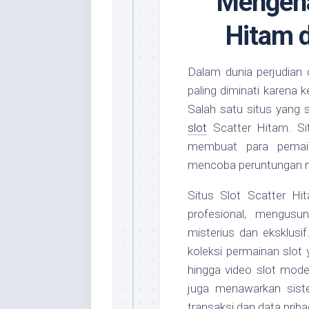
Mengenal
Hitam 
Dalam dunia perjudian 
paling diminati karena
Salah satu situs yang 
slot
Scatter Hitam. Si
membuat para pemai
mencoba peruntungan 
Situs Slot Scatter Hi
profesional, mengus
misterius dan eksklusif
koleksi permainan slot 
hingga video slot modern
juga menawarkan sist
transaksi dan data priba