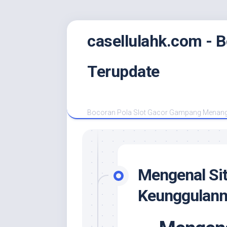
Skip
casellulahk.com - 
to
content
Terupdate
Bocoran Pola Slot Gacor Gampang Menang H
Mengenal Sit
Keunggulann