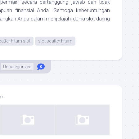
uk bermain secara bertanggung jawab dan tidak
puan finansial Anda. Semoga keberuntungan
 langkah Anda dalam menjelajahi dunia slot daring
catter hitam slot
slot scatter hitam
Uncategorized
0
..