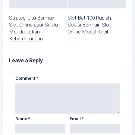
Strategi Jitu Bermain
Slot Bet 100 Rupiah:
Slot Online agar Selalu
Solusi Bermain Slot
Mendapatkan
Online Modal Kecil
Keberuntungan
Leave a Reply
Comment
*
Name
*
Email
*