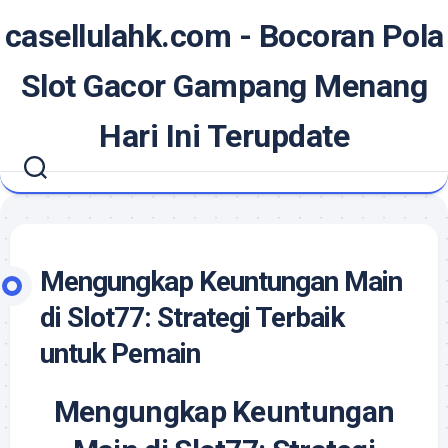
Skip
casellulahk.com - Bocoran Pola
to
content
Slot Gacor Gampang Menang
Hari Ini Terupdate
Mengungkap Keuntungan Main
di Slot77: Strategi Terbaik
untuk Pemain
Mengungkap Keuntungan