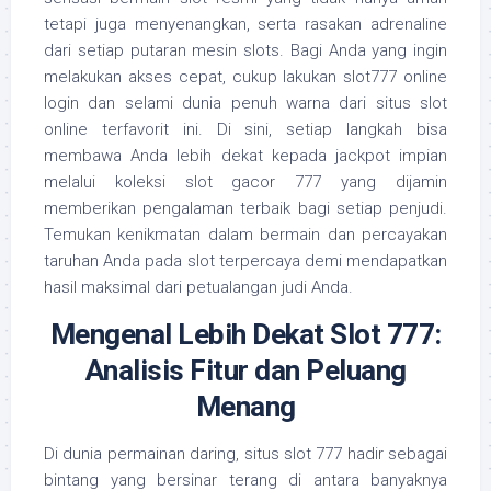
tetapi juga menyenangkan, serta rasakan adrenaline
dari setiap putaran mesin slots. Bagi Anda yang ingin
melakukan akses cepat, cukup lakukan slot777 online
login dan selami dunia penuh warna dari situs slot
online terfavorit ini. Di sini, setiap langkah bisa
membawa Anda lebih dekat kepada jackpot impian
melalui koleksi slot gacor 777 yang dijamin
memberikan pengalaman terbaik bagi setiap penjudi.
Temukan kenikmatan dalam bermain dan percayakan
taruhan Anda pada slot terpercaya demi mendapatkan
hasil maksimal dari petualangan judi Anda.
Mengenal Lebih Dekat Slot 777:
Analisis Fitur dan Peluang
Menang
Di dunia permainan daring, situs slot 777 hadir sebagai
bintang yang bersinar terang di antara banyaknya