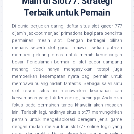
Main di Slot77: Strategi
Terbaik untuk Pemain
Di dunia perjudian daring, daftar situs
slot gacor 777
dijamin jackpot menjadi primadona bagi para pencinta
permainan mesin slot. Dengan berbagai pilihan
menarik seperti slot gacor maxwin, setiap putaran
memberi peluang emas untuk meraih kemenangan
besar. Pengalaman bermain di slot gacor gampang
menang tidak hanya mengasyikkan tetapi juga
memberikan kesempatan nyata bagi pemain untuk
membawa pulang hadiah fantastis. Sebagai salah satu
slot resmi, situs ini menawarkan keamanan dan
kenyamanan yang tak tertandingi, sehingga Anda bisa
fokus pada permainan tanpa khawatir akan masalah
lain. Terlebih lagi, hadirnya situs slot77 memungkinkan
pemain untuk mengeksplorasi beragam jenis game
dengan mudah melalui fitur slot777 online login yang
cepat dan praktis. Dalam ekosistem perjudian online