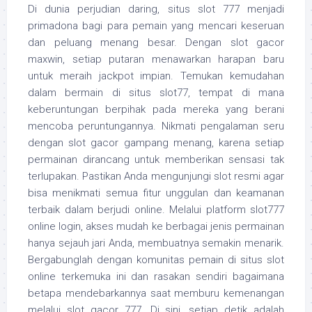
Di dunia perjudian daring, situs slot 777 menjadi
primadona bagi para pemain yang mencari keseruan
dan peluang menang besar. Dengan slot gacor
maxwin, setiap putaran menawarkan harapan baru
untuk meraih jackpot impian. Temukan kemudahan
dalam bermain di situs slot77, tempat di mana
keberuntungan berpihak pada mereka yang berani
mencoba peruntungannya. Nikmati pengalaman seru
dengan slot gacor gampang menang, karena setiap
permainan dirancang untuk memberikan sensasi tak
terlupakan. Pastikan Anda mengunjungi slot resmi agar
bisa menikmati semua fitur unggulan dan keamanan
terbaik dalam berjudi online. Melalui platform slot777
online login, akses mudah ke berbagai jenis permainan
hanya sejauh jari Anda, membuatnya semakin menarik.
Bergabunglah dengan komunitas pemain di situs slot
online terkemuka ini dan rasakan sendiri bagaimana
betapa mendebarkannya saat memburu kemenangan
melalui slot gacor 777. Di sini, setiap detik adalah