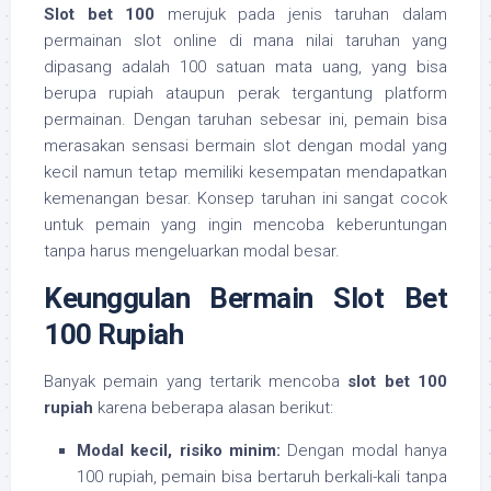
Slot bet 100
merujuk pada jenis taruhan dalam
permainan slot online di mana nilai taruhan yang
dipasang adalah 100 satuan mata uang, yang bisa
berupa rupiah ataupun perak tergantung platform
permainan. Dengan taruhan sebesar ini, pemain bisa
merasakan sensasi bermain slot dengan modal yang
kecil namun tetap memiliki kesempatan mendapatkan
kemenangan besar. Konsep taruhan ini sangat cocok
untuk pemain yang ingin mencoba keberuntungan
tanpa harus mengeluarkan modal besar.
Keunggulan Bermain Slot Bet
100 Rupiah
Banyak pemain yang tertarik mencoba
slot bet 100
rupiah
karena beberapa alasan berikut:
Modal kecil, risiko minim:
Dengan modal hanya
100 rupiah, pemain bisa bertaruh berkali-kali tanpa