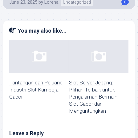
June 23, 2025
by
Lorena
Uncategorized
0
You may also like...
Tantangan dan Peluang
Slot Server Jepang:
Industri Slot Kamboja
Pilihan Terbaik untuk
Gacor
Pengalaman Bermain
Slot Gacor dan
Menguntungkan
Leave a Reply