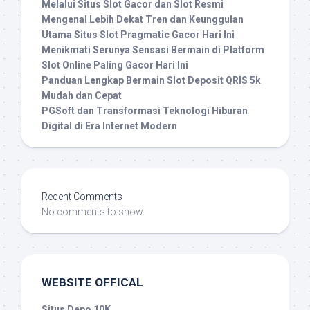
Melalui Situs Slot Gacor dan Slot Resmi
Mengenal Lebih Dekat Tren dan Keunggulan
Utama Situs Slot Pragmatic Gacor Hari Ini
Menikmati Serunya Sensasi Bermain di Platform
Slot Online Paling Gacor Hari Ini
Panduan Lengkap Bermain Slot Deposit QRIS 5k
Mudah dan Cepat
PGSoft dan Transformasi Teknologi Hiburan
Digital di Era Internet Modern
Recent Comments
No comments to show.
WEBSITE OFFICAL
Situs Depo 10K