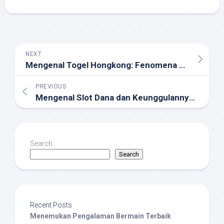
NEXT
Mengenal Togel Hongkong: Fenomena Permainan Togel Populer
PREVIOUS
Mengenal Slot Dana dan Keunggulannya dalam Dunia Judi Online
Search
Search
Recent Posts
Menemukan Pengalaman Bermain Terbaik