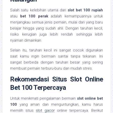
Salah satu kelebihan utama dari
slot bet 100 rupiah
atau
bet 100 perak
adalah kemampuannya untuk
menjangkau semua jenis pemain, mulai dari yang baru
belajar hingga yang sudah ahli. Dengan taruhan kecil,
risiko kerugian juga lebih rendah sehingga lebih
nyaman dimainkan.
Selain itu, taruhan kecil ini sangat cocok digunakan
saat kamu ingin bermain santai tanpa tekanan. Ini
sangat berbeda dengan taruhan besar yang sering
membuat pemain terburu-buru dan mudah stres.
Rekomendasi Situs Slot Online
Bet 100 Terpercaya
Untuk menikmati pengalaman bermain
slot online bet
100
yang aman dan menguntungkan, kamu harus
memilih situs
slot gacor
online terpercaya. Berikut