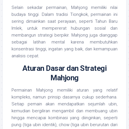
Selain sekadar permainan, Mahjong memiliki nilai
budaya tinggi. Dalam tradisi Tiongkok, permainan ini
sering dimainkan saat perayaan, seperti Tahun Baru
Imlek, untuk mempererat hubungan sosial dan
membangun strategi berpikir. Mahjong juga dianggap
sebagai latihan mental karena membutuhkan
konsentrasi tinggi, ingatan yang baik, dan kemampuan
analisis cepat.
Aturan Dasar dan Strategi
Mahjong
Permainan Mahjong memiliki aturan yang relatif
kompleks, namun prinsip dasarnya cukup sederhana.
Setiap pemain akan mendapatkan sejumlah ubin,
kemudian bergiliran mengambil dan membuang ubin
hingga mencapai kombinasi yang diinginkan, seperti
pung (tiga ubin identik), chow (tiga ubin berurutan dari