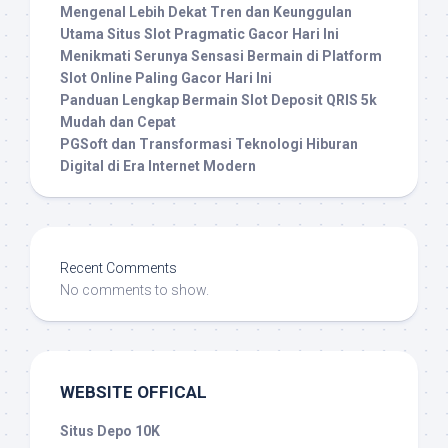
Mengenal Lebih Dekat Tren dan Keunggulan
Utama Situs Slot Pragmatic Gacor Hari Ini
Menikmati Serunya Sensasi Bermain di Platform
Slot Online Paling Gacor Hari Ini
Panduan Lengkap Bermain Slot Deposit QRIS 5k
Mudah dan Cepat
PGSoft dan Transformasi Teknologi Hiburan
Digital di Era Internet Modern
Recent Comments
No comments to show.
WEBSITE OFFICAL
Situs Depo 10K