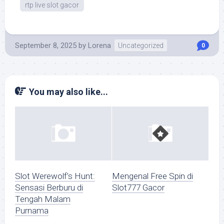
rtp live slot gacor
September 8, 2025
by
Lorena
Uncategorized
0
You may also like...
Slot Werewolf’s Hunt:
Mengenal Free Spin di
Sensasi Berburu di
Slot777 Gacor
Tengah Malam
Purnama