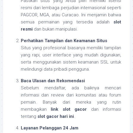
Pastikan situs yang Anda pilih memiliki lisensi
resmi dari lembaga perjudian internasional seperti
PAGCOR, MGA, atau Curacao. Ini menjamin bahwa
semua permainan yang tersedia adalah
slot
resmi
dan bukan manipulasi.
Perhatikan Tampilan dan Keamanan Situs
Situs yang profesional biasanya memiliki tampilan
yang rapi, user interface yang mudah digunakan,
serta menggunakan sistem keamanan SSL untuk
melindungi data pribadi pengguna.
Baca Ulasan dan Rekomendasi
Sebelum mendaftar, ada baiknya mencari
informasi dan review dari komunitas atau forum
pemain. Banyak dari mereka yang rutin
membagikan
link slot gacor
dan informasi
tentang
slot gacor hari ini
.
Layanan Pelanggan 24 Jam