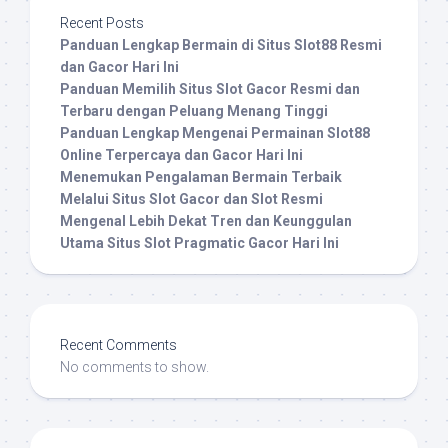
Recent Posts
Panduan Lengkap Bermain di Situs Slot88 Resmi
dan Gacor Hari Ini
Panduan Memilih Situs Slot Gacor Resmi dan
Terbaru dengan Peluang Menang Tinggi
Panduan Lengkap Mengenai Permainan Slot88
Online Terpercaya dan Gacor Hari Ini
Menemukan Pengalaman Bermain Terbaik
Melalui Situs Slot Gacor dan Slot Resmi
Mengenal Lebih Dekat Tren dan Keunggulan
Utama Situs Slot Pragmatic Gacor Hari Ini
Recent Comments
No comments to show.