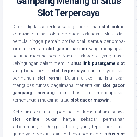
Gampang Menang di Situs
Slot Terpercaya
Di era digital seperti sekarang, permainan
slot online
semakin diminati oleh berbagai kalangan. Mulai dari
pemula hingga pemain profesional, semua berlomba-
lomba mencari
slot gacor hari ini
yang menjanjikan
peluang menang besar. Namun, tak sedikit yang masih
kebingungan dalam memilih
situs
link pusatgame
slot
yang benar-benar
slot terpercaya
dan menyediakan
permainan
slot resmi
. Dalam artikel ini, kita akan
mengupas tuntas bagaimana menemukan
slot gacor
gampang menang
dan tips jitu mendapatkan
kemenangan maksimal atau
slot gacor maxwin
.
Sebelum terlalu jauh, penting untuk memahami bahwa
slot online
bukan hanya sekadar permainan
keberuntungan. Dengan strategi yang tepat, pemilihan
game yang sesuai, dan tentunya bermain di
situs slot