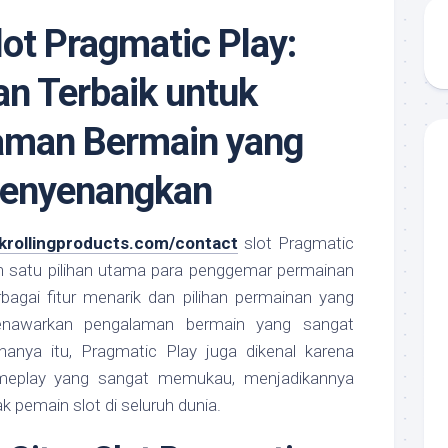
lot Pragmatic Play:
han Terbaik untuk
aman Bermain yang
enyenangkan
nkrollingproducts.com/contact
slot Pragmatic
ah satu pilihan utama para penggemar permainan
rbagai fitur menarik dan pilihan permainan yang
menawarkan pengalaman bermain yang sangat
anya itu, Pragmatic Play juga dikenal karena
gameplay yang sangat memukau, menjadikannya
k pemain slot di seluruh dunia.