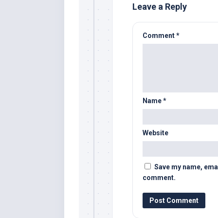
Leave a Reply
Comment
*
Name
*
Website
Save my name, email,
comment.