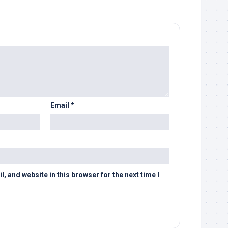
Email
*
 and website in this browser for the next time I