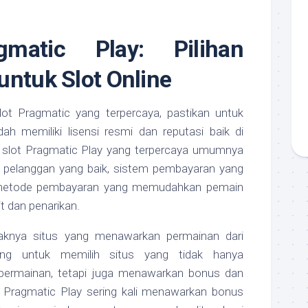
gmatic Play: Pilihan
untuk Slot Online
lot Pragmatic yang terpercaya, pastikan untuk
ah memiliki lisensi resmi dan reputasi baik di
s slot Pragmatic Play yang terpercaya umumnya
pelanggan yang baik, sistem pembayaran yang
 metode pembayaran yang memudahkan pemain
t dan penarikan.
knya situs yang menawarkan permainan dari
ting untuk memilih situs yang tidak hanya
permainan, tetapi juga menawarkan bonus dan
s Pragmatic Play sering kali menawarkan bonus