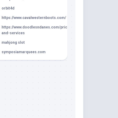
orbit4d
https://www.cavalwesternboots.com/
https://www.doodlesndanes.com/pricing-
and-services
mahjong slot
symposiamarquees.com