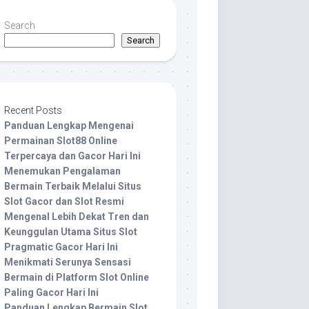
Search
Search
Recent Posts
Panduan Lengkap Mengenai
Permainan Slot88 Online
Terpercaya dan Gacor Hari Ini
Menemukan Pengalaman
Bermain Terbaik Melalui Situs
Slot Gacor dan Slot Resmi
Mengenal Lebih Dekat Tren dan
Keunggulan Utama Situs Slot
Pragmatic Gacor Hari Ini
Menikmati Serunya Sensasi
Bermain di Platform Slot Online
Paling Gacor Hari Ini
Panduan Lengkap Bermain Slot