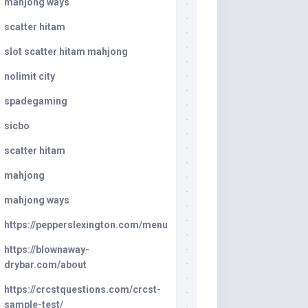
mahjong ways
scatter hitam
slot scatter hitam mahjong
nolimit city
spadegaming
sicbo
scatter hitam
mahjong
mahjong ways
https://pepperslexington.com/menu
https://blownaway-
drybar.com/about
https://crcstquestions.com/crcst-
sample-test/