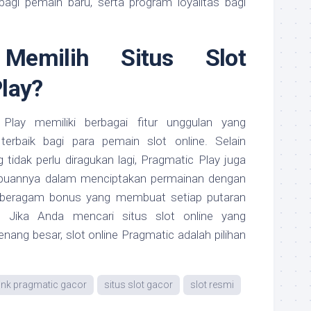
agi pemain baru, serta program loyalitas bagi
Memilih Situs Slot
lay?
 Play memiliki berbagai fitur unggulan yang
 terbaik bagi para pemain slot online. Selain
 tidak perlu diragukan lagi, Pragmatic Play juga
puannya dalam menciptakan permainan dengan
a beragam bonus yang membuat setiap putaran
k. Jika Anda mencari situs slot online yang
ang besar, slot online Pragmatic adalah pilihan
link pragmatic gacor
situs slot gacor
slot resmi