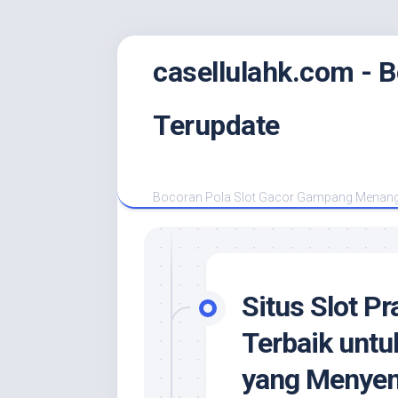
Skip
casellulahk.com - 
to
content
Terupdate
Bocoran Pola Slot Gacor Gampang Menang H
Situs Slot Pr
Terbaik unt
yang Menye