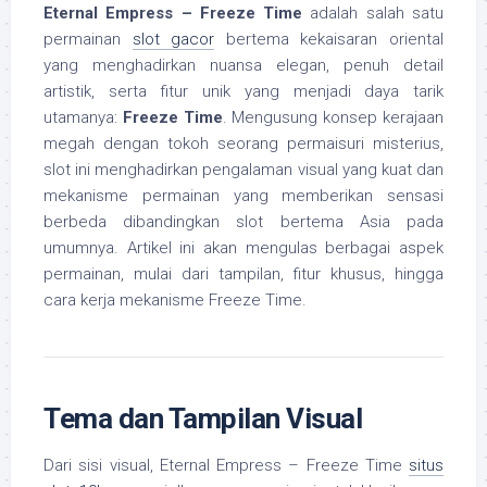
Eternal Empress – Freeze Time
adalah salah satu
permainan
slot gacor
bertema kekaisaran oriental
yang menghadirkan nuansa elegan, penuh detail
artistik, serta fitur unik yang menjadi daya tarik
utamanya:
Freeze Time
. Mengusung konsep kerajaan
megah dengan tokoh seorang permaisuri misterius,
slot ini menghadirkan pengalaman visual yang kuat dan
mekanisme permainan yang memberikan sensasi
berbeda dibandingkan slot bertema Asia pada
umumnya. Artikel ini akan mengulas berbagai aspek
permainan, mulai dari tampilan, fitur khusus, hingga
cara kerja mekanisme Freeze Time.
Tema dan Tampilan Visual
Dari sisi visual, Eternal Empress – Freeze Time
situs