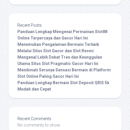
Recent Posts
Panduan Lengkap Mengenai Permainan Slot88
Online Terpercaya dan Gacor Hari Ini
Menemukan Pengalaman Bermain Terbaik
Melalui Situs Slot Gacor dan Slot Resmi
Mengenal Lebih Dekat Tren dan Keunggulan
Utama Situs Slot Pragmatic Gacor Hari Ini
Menikmati Serunya Sensasi Bermain di Platform
Slot Online Paling Gacor Hari Ini
Panduan Lengkap Bermain Slot Deposit QRIS 5k
Mudah dan Cepat
Recent Comments
No comments to show.