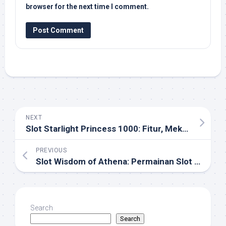
browser for the next time I comment.
NEXT
Slot Starlight Princess 1000: Fitur, Mekanisme, dan Daya Tariknya
PREVIOUS
Slot Wisdom of Athena: Permainan Slot Bertema Mitologi Yunani
Search
Search