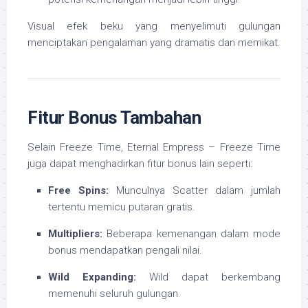
Visual efek beku yang menyelimuti gulungan
menciptakan pengalaman yang dramatis dan memikat.
Fitur Bonus Tambahan
Selain Freeze Time, Eternal Empress – Freeze Time
juga dapat menghadirkan fitur bonus lain seperti:
Free Spins:
Munculnya Scatter dalam jumlah
tertentu memicu putaran gratis.
Multipliers:
Beberapa kemenangan dalam mode
bonus mendapatkan pengali nilai.
Wild Expanding:
Wild dapat berkembang
memenuhi seluruh gulungan.