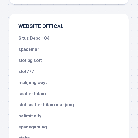
WEBSITE OFFICAL
Situs Depo 10K
spaceman
slot pg soft
slot777
mahjong ways
scatter hitam
slot scatter hitam mahjong
nolimit city
spadegaming