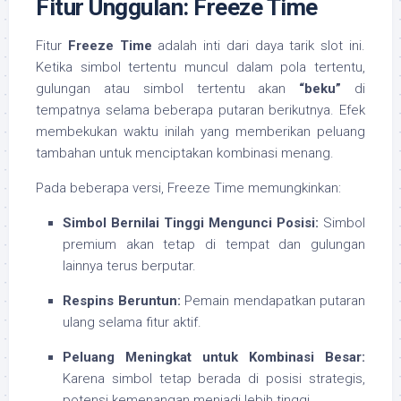
Fitur Unggulan: Freeze Time
Fitur
Freeze Time
adalah inti dari daya tarik slot ini.
Ketika simbol tertentu muncul dalam pola tertentu,
gulungan atau simbol tertentu akan
“beku”
di
tempatnya selama beberapa putaran berikutnya. Efek
membekukan waktu inilah yang memberikan peluang
tambahan untuk menciptakan kombinasi menang.
Pada beberapa versi, Freeze Time memungkinkan:
Simbol Bernilai Tinggi Mengunci Posisi:
Simbol
premium akan tetap di tempat dan gulungan
lainnya terus berputar.
Respins Beruntun:
Pemain mendapatkan putaran
ulang selama fitur aktif.
Peluang Meningkat untuk Kombinasi Besar:
Karena simbol tetap berada di posisi strategis,
potensi kemenangan menjadi lebih tinggi.