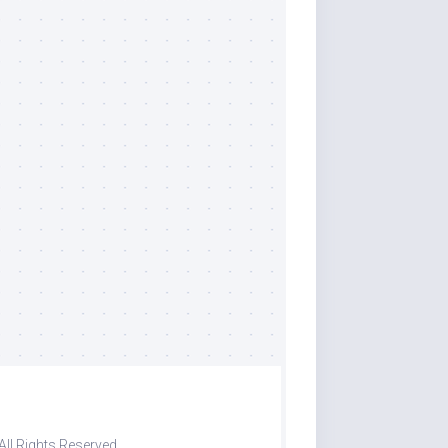
ll Rights Reserved.