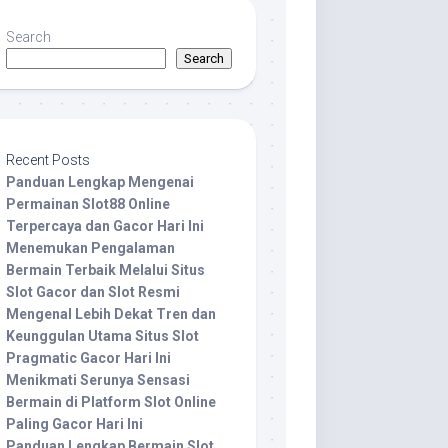
Search
Search
Recent Posts
Panduan Lengkap Mengenai
Permainan Slot88 Online
Terpercaya dan Gacor Hari Ini
Menemukan Pengalaman
Bermain Terbaik Melalui Situs
Slot Gacor dan Slot Resmi
Mengenal Lebih Dekat Tren dan
Keunggulan Utama Situs Slot
Pragmatic Gacor Hari Ini
Menikmati Serunya Sensasi
Bermain di Platform Slot Online
Paling Gacor Hari Ini
Panduan Lengkap Bermain Slot