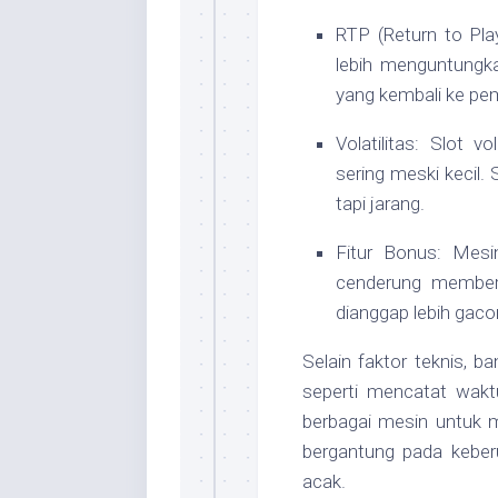
RTP (Return to Pla
lebih menguntungk
yang kembali ke pe
Volatilitas: Slot 
sering meski kecil. 
tapi jarang.
Fitur Bonus: Mesin
cenderung member
dianggap lebih gacor
Selain faktor teknis, 
seperti mencatat wak
berbagai mesin untuk 
bergantung pada keber
acak.