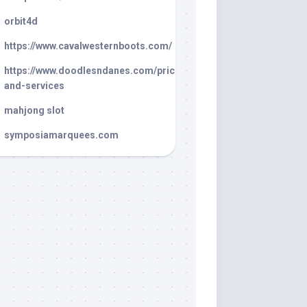
orbit4d
https://www.cavalwesternboots.com/
https://www.doodlesndanes.com/pricing-
and-services
mahjong slot
symposiamarquees.com