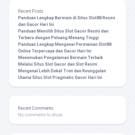
Recent Posts
Panduan Lengkap Bermain di Situs Slot88 Resmi
dan Gacor Hari Ini
Panduan Memilih Situs Slot Gacor Resmi dan
Terbaru dengan Peluang Menang Tinggi
Panduan Lengkap Mengenai Permainan Slot88
Online Terpercaya dan Gacor Hari Ini
Menemukan Pengalaman Bermain Terbaik
Melalui Situs Slot Gacor dan Slot Resmi
Mengenal Lebih Dekat Tren dan Keunggulan
Utama Situs Slot Pragmatic Gacor Hari Ini
Recent Comments
No comments to show.