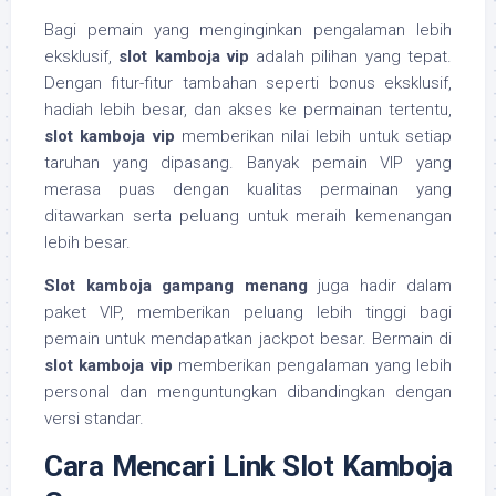
Bagi pemain yang menginginkan pengalaman lebih
eksklusif,
slot kamboja vip
adalah pilihan yang tepat.
Dengan fitur-fitur tambahan seperti bonus eksklusif,
hadiah lebih besar, dan akses ke permainan tertentu,
slot kamboja vip
memberikan nilai lebih untuk setiap
taruhan yang dipasang. Banyak pemain VIP yang
merasa puas dengan kualitas permainan yang
ditawarkan serta peluang untuk meraih kemenangan
lebih besar.
Slot kamboja gampang menang
juga hadir dalam
paket VIP, memberikan peluang lebih tinggi bagi
pemain untuk mendapatkan jackpot besar. Bermain di
slot kamboja vip
memberikan pengalaman yang lebih
personal dan menguntungkan dibandingkan dengan
versi standar.
Cara Mencari Link Slot Kamboja