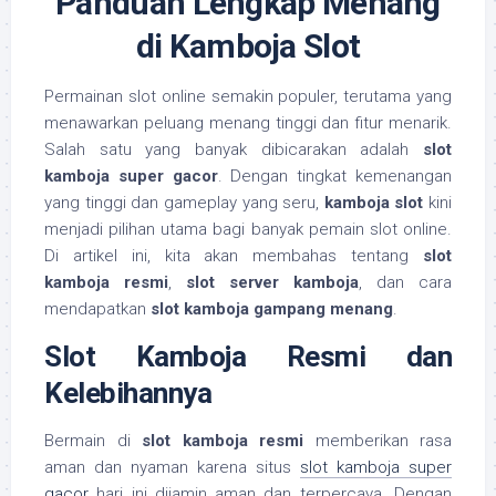
Panduan Lengkap Menang
di Kamboja Slot
Permainan slot online semakin populer, terutama yang
menawarkan peluang menang tinggi dan fitur menarik.
Salah satu yang banyak dibicarakan adalah
slot
kamboja super gacor
. Dengan tingkat kemenangan
yang tinggi dan gameplay yang seru,
kamboja slot
kini
menjadi pilihan utama bagi banyak pemain slot online.
Di artikel ini, kita akan membahas tentang
slot
kamboja resmi
,
slot server kamboja
, dan cara
mendapatkan
slot kamboja gampang menang
.
Slot Kamboja Resmi dan
Kelebihannya
Bermain di
slot kamboja resmi
memberikan rasa
aman dan nyaman karena situs
slot kamboja super
gacor
hari ini dijamin aman dan terpercaya. Dengan