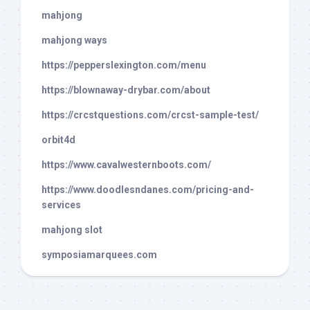
mahjong
mahjong ways
https://pepperslexington.com/menu
https://blownaway-drybar.com/about
https://crcstquestions.com/crcst-sample-test/
orbit4d
https://www.cavalwesternboots.com/
https://www.doodlesndanes.com/pricing-and-
services
mahjong slot
symposiamarquees.com