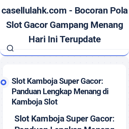
Skip
casellulahk.com - Bocoran Pola
to
content
Slot Gacor Gampang Menang
Hari Ini Terupdate
Slot Kamboja Super Gacor:
Panduan Lengkap Menang di
Kamboja Slot
Slot Kamboja Super Gacor: