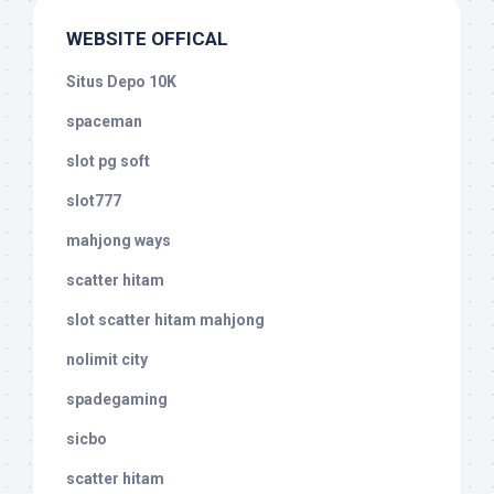
WEBSITE OFFICAL
Situs Depo 10K
spaceman
slot pg soft
slot777
mahjong ways
scatter hitam
slot scatter hitam mahjong
nolimit city
spadegaming
sicbo
scatter hitam