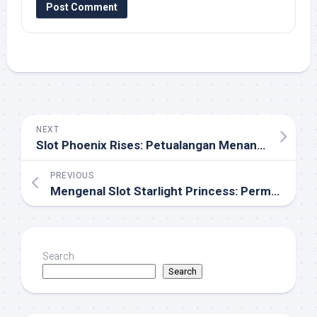
NEXT
Slot Phoenix Rises: Petualangan Menantang dalam Mesin Slot
PREVIOUS
Mengenal Slot Starlight Princess: Permainan Penuh Warna dan Keberuntungan
Search
Search