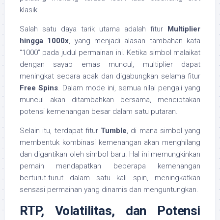
klasik.
Salah satu daya tarik utama adalah fitur
Multiplier
hingga 1000x
, yang menjadi alasan tambahan kata
“1000” pada judul permainan ini. Ketika simbol malaikat
dengan sayap emas muncul, multiplier dapat
meningkat secara acak dan digabungkan selama fitur
Free Spins
. Dalam mode ini, semua nilai pengali yang
muncul akan ditambahkan bersama, menciptakan
potensi kemenangan besar dalam satu putaran.
Selain itu, terdapat fitur
Tumble
, di mana simbol yang
membentuk kombinasi kemenangan akan menghilang
dan digantikan oleh simbol baru. Hal ini memungkinkan
pemain mendapatkan beberapa kemenangan
berturut-turut dalam satu kali spin, meningkatkan
sensasi permainan yang dinamis dan menguntungkan.
RTP, Volatilitas, dan Potensi