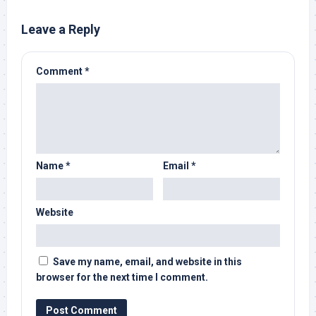
Leave a Reply
Comment
*
Name
*
Email
*
Website
Save my name, email, and website in this
browser for the next time I comment.