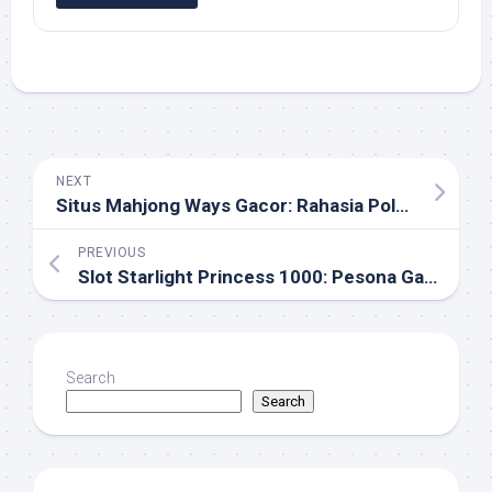
NEXT
Situs Mahjong Ways Gacor: Rahasia Pola Scatter dan Peluang Maxwin yang Menggiurkan
PREVIOUS
Slot Starlight Princess 1000: Pesona Game Pragmatic Play yang Penuh Keberuntungan
Search
Search