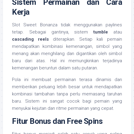
Sistem Permainan dan Cara
Kerja
Slot Sweet Bonanza tidak menggunakan paylines
tetap. Sebagai gantinya, sistem
tumble
atau
cascading reels
diterapkan. Setiap kali pemain
mendapatkan kombinasi kemenangan, simbol yang
menang akan menghilang dan digantikan oleh simbol
baru dari atas. Hal ini memungkinkan terjadinya
kemenangan beruntun dalam satu putaran.
Pola ini membuat permainan terasa dinamis dan
memberikan peluang lebih besar untuk mendapatkan
kombinasi tambahan tanpa perlu memasang taruhan
baru. Sistem ini sangat cocok bagi pemain yang
menyukai kejutan dan ritme permainan yang cepat.
Fitur Bonus dan Free Spins