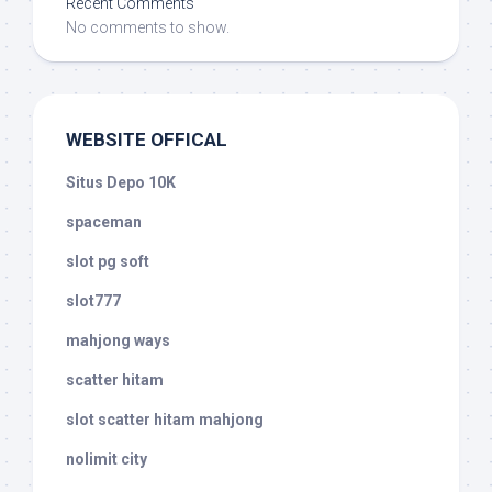
Recent Comments
No comments to show.
WEBSITE OFFICAL
Situs Depo 10K
spaceman
slot pg soft
slot777
mahjong ways
scatter hitam
slot scatter hitam mahjong
nolimit city