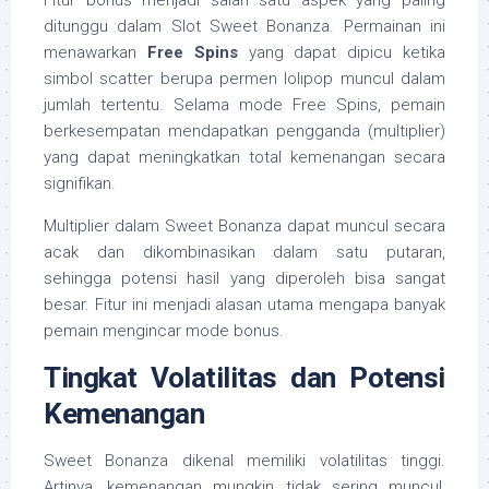
Fitur bonus menjadi salah satu aspek yang paling
ditunggu dalam Slot Sweet Bonanza. Permainan ini
menawarkan
Free Spins
yang dapat dipicu ketika
simbol scatter berupa permen lolipop muncul dalam
jumlah tertentu. Selama mode Free Spins, pemain
berkesempatan mendapatkan pengganda (multiplier)
yang dapat meningkatkan total kemenangan secara
signifikan.
Multiplier dalam Sweet Bonanza dapat muncul secara
acak dan dikombinasikan dalam satu putaran,
sehingga potensi hasil yang diperoleh bisa sangat
besar. Fitur ini menjadi alasan utama mengapa banyak
pemain mengincar mode bonus.
Tingkat Volatilitas dan Potensi
Kemenangan
Sweet Bonanza dikenal memiliki volatilitas tinggi.
Artinya, kemenangan mungkin tidak sering muncul,