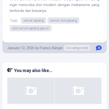
ingin mencoba slot modern dengan mekanisme yang
berbeda dari biasanya.
Tags:
server jepang
server slot jepang
slot server jepang gacor
January 12, 2026
by
Franco Rangel
Uncategorized
0
You may also like...