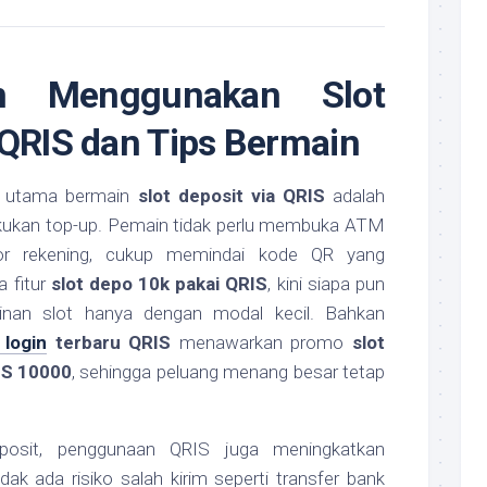
an Menggunakan Slot
 QRIS dan Tips Bermain
n utama bermain
slot deposit via QRIS
adalah
lakukan top-up. Pemain tidak perlu membuka ATM
r rekening, cukup memindai kode QR yang
a fitur
slot depo 10k pakai QRIS
, kini siapa pun
inan slot hanya dengan modal kecil. Bahkan
 login
terbaru QRIS
menawarkan promo
slot
IS 10000
, sehingga peluang menang besar tetap
posit, penggunaan QRIS juga meningkatkan
ak ada risiko salah kirim seperti transfer bank