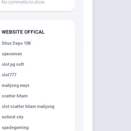
No comments to show.
WEBSITE OFFICAL
Situs Depo 10K
spaceman
slot pg soft
slot777
mahjong ways
scatter hitam
slot scatter hitam mahjong
nolimit city
spadegaming