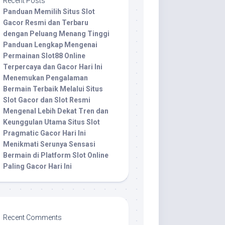
Recent Posts
Panduan Memilih Situs Slot
Gacor Resmi dan Terbaru
dengan Peluang Menang Tinggi
Panduan Lengkap Mengenai
Permainan Slot88 Online
Terpercaya dan Gacor Hari Ini
Menemukan Pengalaman
Bermain Terbaik Melalui Situs
Slot Gacor dan Slot Resmi
Mengenal Lebih Dekat Tren dan
Keunggulan Utama Situs Slot
Pragmatic Gacor Hari Ini
Menikmati Serunya Sensasi
Bermain di Platform Slot Online
Paling Gacor Hari Ini
Recent Comments