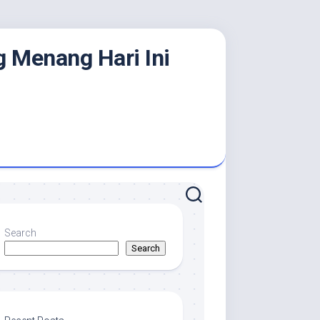
g Menang Hari Ini
Search
Search