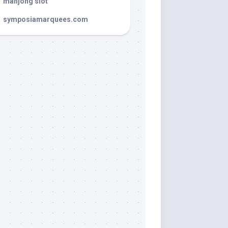
mahjong slot
symposiamarquees.com