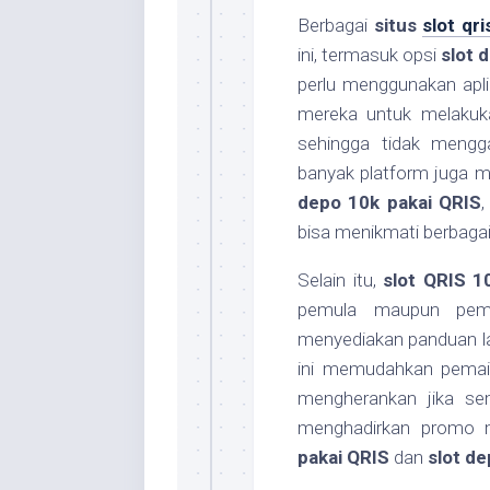
Berbagai
situs
slot qri
ini, termasuk opsi
slot 
perlu menggunakan apl
mereka untuk melakuka
sehingga tidak mengg
banyak platform juga
depo 10k pakai QRIS
bisa menikmati berbagai
Selain itu,
slot QRIS 1
pemula maupun pem
menyediakan panduan la
ini memudahkan pemain
mengherankan jika s
menghadirkan promo 
pakai QRIS
dan
slot d