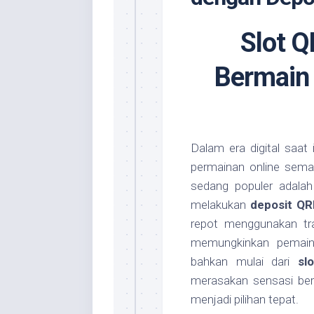
Slot Q
Bermain 
Dalam era digital saa
permainan online semak
sedang populer adalah
melakukan
deposit QR
repot menggunakan tr
memungkinkan pemain 
bahkan mulai dari
sl
merasakan sensasi be
menjadi pilihan tepat.