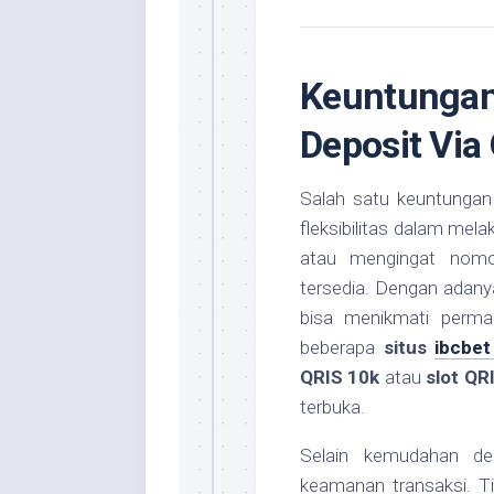
Keuntung
Deposit Via
Salah satu keuntunga
fleksibilitas dalam me
atau mengingat nomo
tersedia. Dengan adany
bisa menikmati perma
beberapa
situs
ibcbet
QRIS 10k
atau
slot QR
terbuka.
Selain kemudahan de
keamanan transaksi. Tid