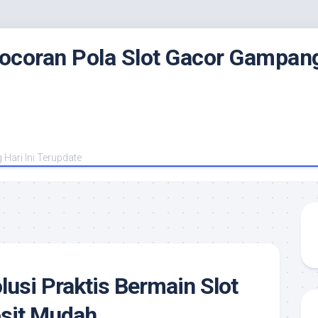
Bocoran Pola Slot Gacor Gampan
ari Ini Terupdate
lusi Praktis Bermain Slot
sit Mudah