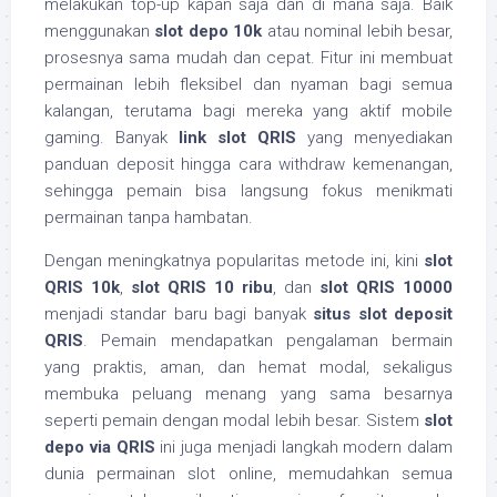
melakukan top-up kapan saja dan di mana saja. Baik
menggunakan
slot depo 10k
atau nominal lebih besar,
prosesnya sama mudah dan cepat. Fitur ini membuat
permainan lebih fleksibel dan nyaman bagi semua
kalangan, terutama bagi mereka yang aktif mobile
gaming. Banyak
link slot QRIS
yang menyediakan
panduan deposit hingga cara withdraw kemenangan,
sehingga pemain bisa langsung fokus menikmati
permainan tanpa hambatan.
Dengan meningkatnya popularitas metode ini, kini
slot
QRIS 10k
,
slot QRIS 10 ribu
, dan
slot QRIS 10000
menjadi standar baru bagi banyak
situs slot deposit
QRIS
. Pemain mendapatkan pengalaman bermain
yang praktis, aman, dan hemat modal, sekaligus
membuka peluang menang yang sama besarnya
seperti pemain dengan modal lebih besar. Sistem
slot
depo via QRIS
ini juga menjadi langkah modern dalam
dunia permainan slot online, memudahkan semua