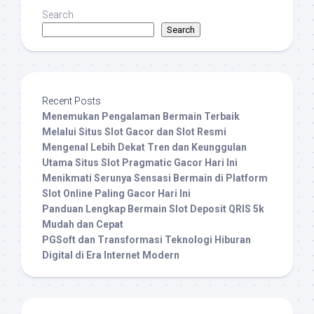
Search
Search
Recent Posts
Menemukan Pengalaman Bermain Terbaik
Melalui Situs Slot Gacor dan Slot Resmi
Mengenal Lebih Dekat Tren dan Keunggulan
Utama Situs Slot Pragmatic Gacor Hari Ini
Menikmati Serunya Sensasi Bermain di Platform
Slot Online Paling Gacor Hari Ini
Panduan Lengkap Bermain Slot Deposit QRIS 5k
Mudah dan Cepat
PGSoft dan Transformasi Teknologi Hiburan
Digital di Era Internet Modern