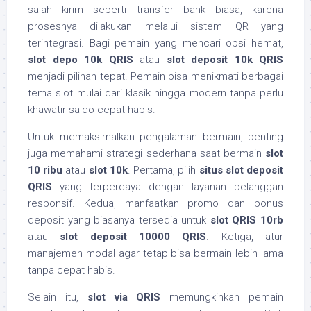
salah kirim seperti transfer bank biasa, karena
prosesnya dilakukan melalui sistem QR yang
terintegrasi. Bagi pemain yang mencari opsi hemat,
slot depo 10k QRIS
atau
slot deposit 10k QRIS
menjadi pilihan tepat. Pemain bisa menikmati berbagai
tema slot mulai dari klasik hingga modern tanpa perlu
khawatir saldo cepat habis.
Untuk memaksimalkan pengalaman bermain, penting
juga memahami strategi sederhana saat bermain
slot
10 ribu
atau
slot 10k
. Pertama, pilih
situs slot deposit
QRIS
yang terpercaya dengan layanan pelanggan
responsif. Kedua, manfaatkan promo dan bonus
deposit yang biasanya tersedia untuk
slot QRIS 10rb
atau
slot deposit 10000 QRIS
. Ketiga, atur
manajemen modal agar tetap bisa bermain lebih lama
tanpa cepat habis.
Selain itu,
slot via QRIS
memungkinkan pemain