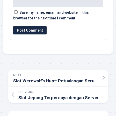
Save my name, email, and website in this
browser for the next time I comment.
NEXT
Slot Werewolf’s Hunt: Petualangan Seru di Dunia Mitologi Serigala
PREVIOUS
Slot Jepang Terpercaya dengan Server Stabil dan Peluang Menang Tinggi