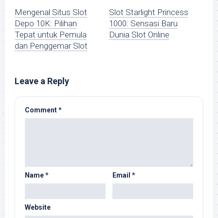
Mengenal Situs Slot
Slot Starlight Princess
Depo 10K: Pilihan
1000: Sensasi Baru
Tepat untuk Pemula
Dunia Slot Online
dan Penggemar Slot
Leave a Reply
Comment
*
Name
*
Email
*
Website