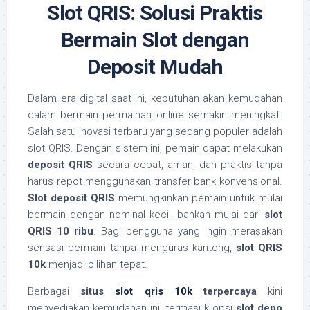
Slot QRIS: Solusi Praktis
Bermain Slot dengan
Deposit Mudah
Dalam era digital saat ini, kebutuhan akan kemudahan
dalam bermain permainan online semakin meningkat.
Salah satu inovasi terbaru yang sedang populer adalah
slot QRIS. Dengan sistem ini, pemain dapat melakukan
deposit QRIS
secara cepat, aman, dan praktis tanpa
harus repot menggunakan transfer bank konvensional.
Slot deposit QRIS
memungkinkan pemain untuk mulai
bermain dengan nominal kecil, bahkan mulai dari
slot
QRIS 10 ribu
. Bagi pengguna yang ingin merasakan
sensasi bermain tanpa menguras kantong,
slot QRIS
10k
menjadi pilihan tepat.
Berbagai
situs
slot qris 10k
terpercaya
kini
menyediakan kemudahan ini, termasuk opsi
slot depo