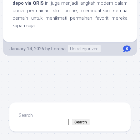
depo via QRIS
ini juga menjadi langkah modern dalam
dunia permainan slot online, memudahkan semua
pemain untuk menikmati permainan favorit mereka
kapan saja.
January 14, 2026
by
Lorena
Uncategorized
0
Search
Search