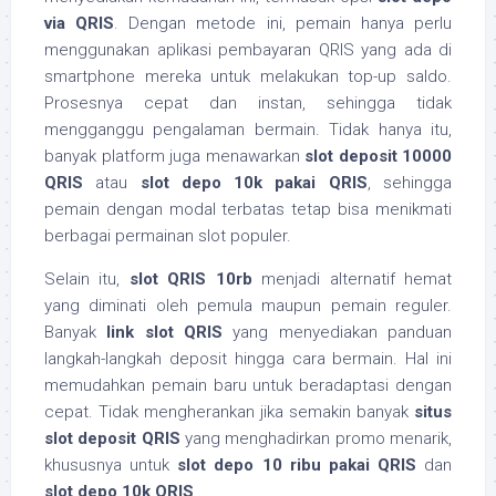
via QRIS
. Dengan metode ini, pemain hanya perlu
menggunakan aplikasi pembayaran QRIS yang ada di
smartphone mereka untuk melakukan top-up saldo.
Prosesnya cepat dan instan, sehingga tidak
mengganggu pengalaman bermain. Tidak hanya itu,
banyak platform juga menawarkan
slot deposit 10000
QRIS
atau
slot depo 10k pakai QRIS
, sehingga
pemain dengan modal terbatas tetap bisa menikmati
berbagai permainan slot populer.
Selain itu,
slot QRIS 10rb
menjadi alternatif hemat
yang diminati oleh pemula maupun pemain reguler.
Banyak
link slot QRIS
yang menyediakan panduan
langkah-langkah deposit hingga cara bermain. Hal ini
memudahkan pemain baru untuk beradaptasi dengan
cepat. Tidak mengherankan jika semakin banyak
situs
slot deposit QRIS
yang menghadirkan promo menarik,
khususnya untuk
slot depo 10 ribu pakai QRIS
dan
slot depo 10k QRIS
.