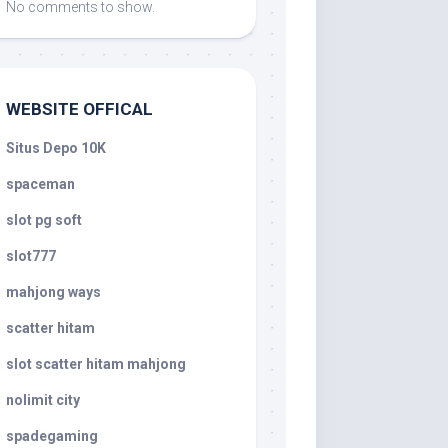
No comments to show.
WEBSITE OFFICAL
Situs Depo 10K
spaceman
slot pg soft
slot777
mahjong ways
scatter hitam
slot scatter hitam mahjong
nolimit city
spadegaming