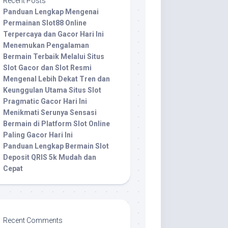
Recent Posts
Panduan Lengkap Mengenai
Permainan Slot88 Online
Terpercaya dan Gacor Hari Ini
Menemukan Pengalaman
Bermain Terbaik Melalui Situs
Slot Gacor dan Slot Resmi
Mengenal Lebih Dekat Tren dan
Keunggulan Utama Situs Slot
Pragmatic Gacor Hari Ini
Menikmati Serunya Sensasi
Bermain di Platform Slot Online
Paling Gacor Hari Ini
Panduan Lengkap Bermain Slot
Deposit QRIS 5k Mudah dan
Cepat
Recent Comments