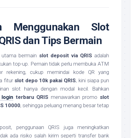
an Menggunakan Slot
 QRIS dan Tips Bermain
n utama bermain
slot deposit via QRIS
adalah
lakukan top-up. Pemain tidak perlu membuka ATM
r rekening, cukup memindai kode QR yang
a fitur
slot depo 10k pakai QRIS
, kini siapa pun
inan slot hanya dengan modal kecil. Bahkan
 login
terbaru QRIS
menawarkan promo
slot
IS 10000
, sehingga peluang menang besar tetap
posit, penggunaan QRIS juga meningkatkan
ak ada risiko salah kirim seperti transfer bank