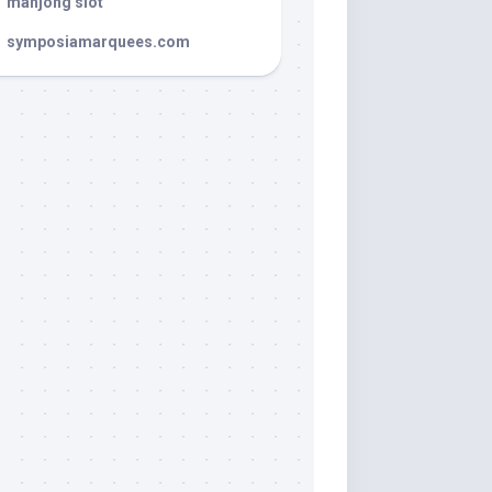
mahjong slot
symposiamarquees.com