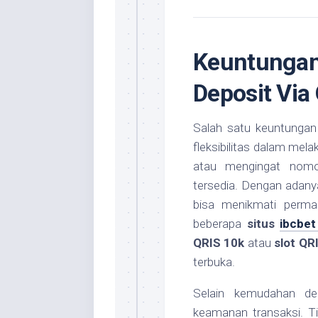
Keuntung
Deposit Via
Salah satu keuntunga
fleksibilitas dalam me
atau mengingat nomo
tersedia. Dengan adany
bisa menikmati perma
beberapa
situs
ibcbet
QRIS 10k
atau
slot QR
terbuka.
Selain kemudahan de
keamanan transaksi. Tid