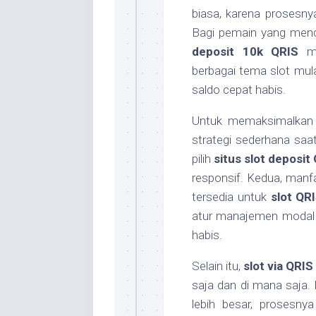
biasa, karena prosesnya
Bagi pemain yang menc
deposit 10k QRIS
me
berbagai tema slot mula
saldo cepat habis.
Untuk memaksimalkan 
strategi sederhana sa
pilih
situs slot deposit
responsif. Kedua, man
tersedia untuk
slot QR
atur manajemen modal a
habis.
Selain itu,
slot via QRIS
saja dan di mana saja
lebih besar, prosesn