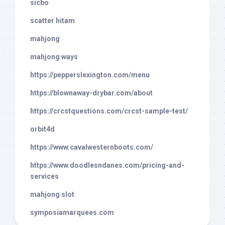
sicbo
scatter hitam
mahjong
mahjong ways
https://pepperslexington.com/menu
https://blownaway-drybar.com/about
https://crcstquestions.com/crcst-sample-test/
orbit4d
https://www.cavalwesternboots.com/
https://www.doodlesndanes.com/pricing-and-
services
mahjong slot
symposiamarquees.com