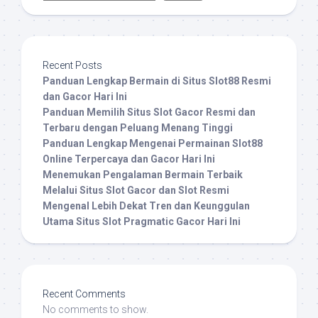
Recent Posts
Panduan Lengkap Bermain di Situs Slot88 Resmi
dan Gacor Hari Ini
Panduan Memilih Situs Slot Gacor Resmi dan
Terbaru dengan Peluang Menang Tinggi
Panduan Lengkap Mengenai Permainan Slot88
Online Terpercaya dan Gacor Hari Ini
Menemukan Pengalaman Bermain Terbaik
Melalui Situs Slot Gacor dan Slot Resmi
Mengenal Lebih Dekat Tren dan Keunggulan
Utama Situs Slot Pragmatic Gacor Hari Ini
Recent Comments
No comments to show.