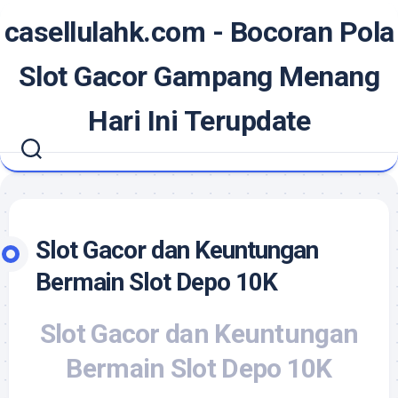
Skip
casellulahk.com - Bocoran Pola
to
content
Slot Gacor Gampang Menang
Hari Ini Terupdate
Slot Gacor dan Keuntungan
Bermain Slot Depo 10K
Slot
Gacor
dan
Keuntungan
Bermain
Slot
Depo
10K