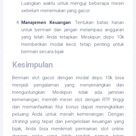
Luangkan
waktu
untuk
menguji
beberapa
mesin
sebelum
menemukan
yang
gacor.
Manajemen
Keuangan
:
Tentukan
batas
harian
untuk
bermain
dan
jangan
melampaui
anggaran
yang
telah
Anda
tetapkan.
Meskipun
depo
10k
memberikan
modal
kecil,
tetap
penting
untuk
bermain
secara
bijak.
Kesimpulan
Bermain
slot
gacor
dengan
modal
depo
10k
bisa
menjadi
pengalaman
yang
menyenangkan
dan
menguntungkan.
Meskipun
tidak
ada
jaminan
kemenangan,
memilih
mesin
slot
dengan
RTP
tinggi
dan
memanfaatkan
fitur
bonus
dapat
meningkatkan
peluang
Anda
untuk
meraih
kemenangan.
Dengan
strategi
yang
tepat
dan
pengelolaan
keuangan
yang
bijak,
Anda
bisa
menikmati
permainan
slot
online