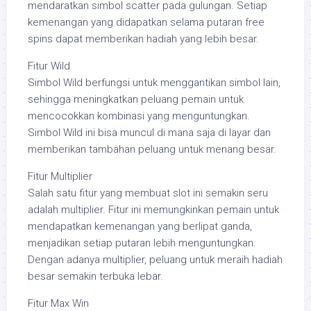
mendaratkan simbol scatter pada gulungan. Setiap
kemenangan yang didapatkan selama putaran free
spins dapat memberikan hadiah yang lebih besar.
Fitur Wild
Simbol Wild berfungsi untuk menggantikan simbol lain,
sehingga meningkatkan peluang pemain untuk
mencocokkan kombinasi yang menguntungkan.
Simbol Wild ini bisa muncul di mana saja di layar dan
memberikan tambahan peluang untuk menang besar.
Fitur Multiplier
Salah satu fitur yang membuat slot ini semakin seru
adalah multiplier. Fitur ini memungkinkan pemain untuk
mendapatkan kemenangan yang berlipat ganda,
menjadikan setiap putaran lebih menguntungkan.
Dengan adanya multiplier, peluang untuk meraih hadiah
besar semakin terbuka lebar.
Fitur Max Win