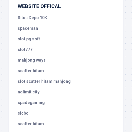
WEBSITE OFFICAL
Situs Depo 10K
spaceman
slot pg soft
slot777
mahjong ways
scatter hitam
slot scatter hitam mahjong
nolimit city
spadegaming
sicbo
scatter hitam