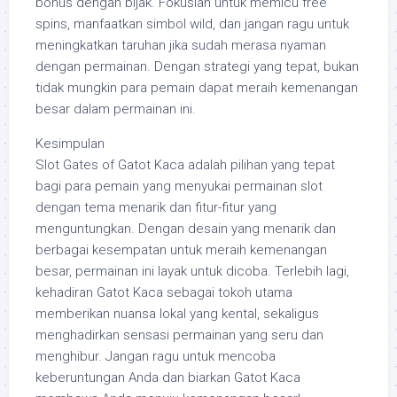
bonus dengan bijak. Fokuslah untuk memicu free
spins, manfaatkan simbol wild, dan jangan ragu untuk
meningkatkan taruhan jika sudah merasa nyaman
dengan permainan. Dengan strategi yang tepat, bukan
tidak mungkin para pemain dapat meraih kemenangan
besar dalam permainan ini.
Kesimpulan
Slot Gates of Gatot Kaca adalah pilihan yang tepat
bagi para pemain yang menyukai permainan slot
dengan tema menarik dan fitur-fitur yang
menguntungkan. Dengan desain yang menarik dan
berbagai kesempatan untuk meraih kemenangan
besar, permainan ini layak untuk dicoba. Terlebih lagi,
kehadiran Gatot Kaca sebagai tokoh utama
memberikan nuansa lokal yang kental, sekaligus
menghadirkan sensasi permainan yang seru dan
menghibur. Jangan ragu untuk mencoba
keberuntungan Anda dan biarkan Gatot Kaca